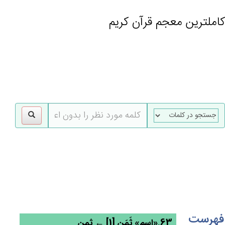
کاملترین معجم قرآن کریم
gle
tion
فهرست
63.«اسم» ثَمَن‌ٍ [1] ← ثمن