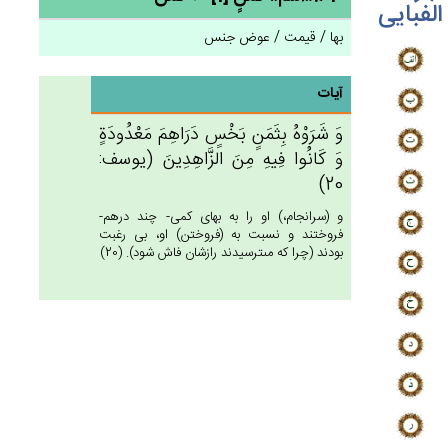
الفبایی
بها / قیمت / عوض جنس
آیات
وَ شَرَوْه‌ُ بِثَمَن‌ٍ بَخْس‌ٍ دَرَاهِم‌َ مَعْدُودَة‌ٍ
وَ كَانُوا فِيه‌ِ مِن‌َ الزَّاهِدِين‌َ (يوسف:
20)
و (سرانجام،) او را به بهاى كمى- چند درهم-
فروختند و نسبت به (فروختن) او، بى رغبت
بودند (چرا كه مى‏ترسيدند رازشان فاش شود). (20)