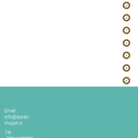
Email :
info@quran-
mojam.ir
Tel :