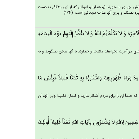
ز آتش چيزى نمى‏خورند (و هدايا و اموالى كه از اين رهگذر به دست
نمى‏كند و براى آنها عذاب دردناكى است. (174)
ِرَة‌ِ وَ لاَ يُكَلِّمُهُم‌ُ الله‌ُ وَ لاَ يَنْظُرُ إِلَيْهِم‌ْ يَوْم‌َ الْقِيَامَة‌ِ
ه‏اى در آخرت نخواهند داشت و خداوند با آنها سخن نمى‏گويد و به
بَذُوه‌ُ وَرَاءَ ظُهُورِهِم‌ْ وَاشْتَرَوْا بِه‌ِ ثَمَنَاً قَلِيلاً فَبِئْس‌َ مَا
ه حتماً آن را براى مردم آشكار سازيد و كتمان نكنيد! ولى آنها، آن
َاشِعِين‌َ لِالله‌ِ لاَ يَشْتَرُون‌َ بِآيَات‌ِ الله‌ِ ثَمَنَاً قَلِيلاً أُولَئِك‌َ