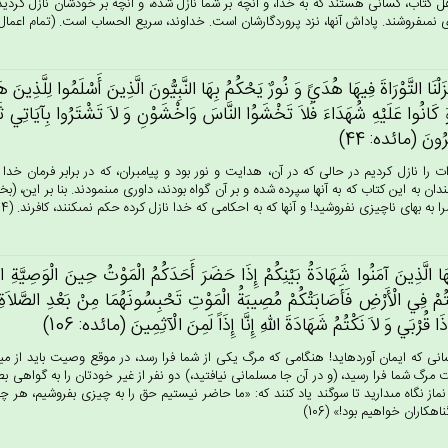
هل كتاب، كسانى هستند كه به خدا، و آنچه بر شما نازل شده، و آنچه بر خودشان نازل گرديده،
 نمى‏فروشند. پاداش آنها، نزد پروردگارشان است. خداوند، سريع الحساب است. (تمام اعمال نيك
َنْزَلْنَا التَّوْرَاة‌َ فِيهَا هُدَي‌ً وَ نُورٌ يَحْكُم‌ُ بِهَا النَّبِيُّون‌َ الَّذِين‌َ أَسْلَمُوا لِلَّذِين
َ كَانُوا عَلَيْه‌ِ شُهَدَاءَ فَلاَ تَخْشَوُا النَّاس‌َ وَاخْشَوْن‌ِ وَ لاَ تَشْتَرُوا بِآيَاتِي‌ ثَمَنَا
ِرُون‌َ (مائده: 44)
ات را نازل كرديم در حالى كه در آن، هدايت و نور بود و پيامبران، كه در برابر فرمان خدا
دان به اين كتاب كه به آنها سپرده شده و بر آن گواه بودند، داورى مى‏نمودند. بنا بر اين، (ب
ا به بهاى ناچيزى نفروشيد! و آنها كه به احكامى كه خدا نازل كرده حكم نمى‏كنند، كافرند. (44)
ُهَا الَّذِين‌َ آمَنُوا شَهَادَة‌ُ بَيْنِكُم‌ْ إِذَا حَضَرَ أَحَدَكُم‌ُ الْمَوْت‌ُ حِين‌َ الْوَصِيَّة‌ِ اثْن
م‌ْ فِي‌ الْأَرْض‌ِ فَأَصَابَتْكُم‌ْ مُصِيبَة‌ُ الْمَوْت‌ِ تَحْبِسُونَهُمَا مِنْ‌ بَعْدِ الصَّلاَة‌ِ فَيُ
َا قُرْبَي‌ وَ لاَ نَكْتُم‌ُ شَهَادَة‌َ الله‌ِ إِنَّا إِذَاً لَمِن‌َ الْآثِمِين‌َ (مائده: 106)
نى كه ايمان آورده‏ايد! هنگامى كه مرگ يكى از شما فرا رسد، در موقع وصيت بايد از ميا
مرگ شما فرا رسيد، (و در آن جا مسلمانى نيافتيد،) دو نفر از غير خودتان را به گواهى بطل
 نماز نگاه مى‏داريد تا سوگند ياد كنند كه: «ما حاضر نيستيم حق را به چيزى بفروشيم، هر چ
ناهكاران خواهيم بود!» (106)