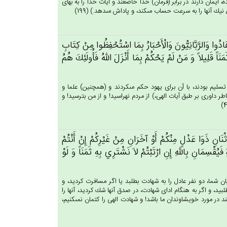
 ايمان دارند در برابر (فرمان) خدا خاضعند و آيات خدا را به بهاى
 آنها را به سرعت حساب مى‏كند، و پاداش مى‏دهد.) (199)
‌َ هَادُوا وَالرَّبَّانِيُّون‌َ وَالْأَحْبَارُ بِمَا اسْتُحْفِظُوا مِنْ‌ كِتَاب‌ِ
ً قَلِيلاً وَ مَنْ‌ لَم‌ْ يَحْكُمْ‌ بِمَا أَنْزَل‌َ الله‌ُ فَأُولَئِك‌َ هُم‌ُ
 تسليم بودند، با آن براى يهود حكم مى‏كردند و (همچنين) علما و
خاطر داورى بر طبق آيات الهى،) از مردم نهراسيد! و از من بترسيد! و
َان‌ِ ذَوَا عَدْل‌ٍ مِنْكُم‌ْ أَوْ آخَرَان‌ِ مِن‌ْ غَيْرِكُم‌ْ إِن‌ْ أَنْتُم‌ْ
قْسِمَان‌ِ بِالله‌ِ إِنِ‌ ارْتَبْتُم‌ْ لاَ نَشْتَرِي‌ بِه‌ِ ثَمَنَاً وَ لَوْ
ن شما، دو نفر عادل را به شهادت بطلبد يا اگر مسافرت كرديد، و
بيد، و اگر به هنگام اداى شهادت، در صدق آنها شك كرديد، آنها را
ند در مورد خويشاوندان ما باشد! و شهادت الهى را كتمان نمى‏كنيم،