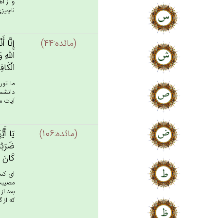
و از ا
ناچيزى
(مائده:44)
إِنَّا أ
الله‌ِ و
الْكَاف
ما تور
دانشمن
آيات مر
(مائده:106)
يَا أَيّ
ضَرَبْتُ
كَان‌َ ذ
اى كسا
مصيبت 
بعد از
كه از گ