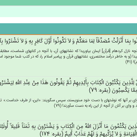
وا بِمَا أَنْزَلْت‌ُ مُصَدِّقَاً لِمَا مَعَكُم‌ْ وَ لاَ تَكُونُوا أَوَّل‌َ كَافِرٍ بِه‌ِ وَ لاَ تَشْتَرُوا بِآي
نچه نازل كرده‏ام [قرآن‏] ايمان بياوريد! كه نشانه‏هاى آن، با آنچه در كتابهاى شماست، مطا
د! (و به خاطر درآمد مختصرى، نشانه‏هاى قرآن و پيامبر اسلام را، كه در كتب شما موجود اس
 (41)
ٌ لِلَّذِين‌َ يَكْتُبُون‌َ الْكِتَاب‌َ بِأَيْدِيهِم‌ْ ثُم‌َّ يَقُولُون‌َ هَذَا مِن‌ْ عِنْدِ الله‌ِ لِيَشْتَرُوا 
مِمَّا يَكْسِبُون‌َ (بقره: 79)
 بر آنها كه نوشته‏اى با دست خود مى‏نويسند، سپس مى‏گويند: «اين، از طرف خداست.» تا آ
و واى بر آنان از آنچه از اين راه به دست مى‏آورند! (79)
لَّذِين‌َ يَكْتُمُون‌َ مَا أَنْزَل‌َ الله‌ُ مِن‌َ الْكِتَاب‌ِ وَ يَشْتَرُون‌َ بِه‌ِ ثَمَنَاً قَلِيلاً أُولَئِك‌
الْقِيَامَة‌ِ وَ لاَ يُزَكِّيهِم‌ْ وَ لَهُم‌ْ عَذَاب‌ٌ أَلِيم‌ٌ (بقره: 174)