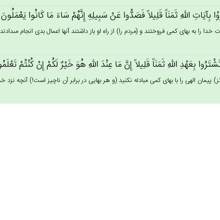
ْا بِآيَات‌ِ الله‌ِ ثَمَنَاً قَلِيلاً فَصَدُّوا عَنْ‌ سَبِيلِه‌ِ إِنَّهُم‌ْ سَاءَ مَا كَانُوا يَعْمَلُون‌
ات خدا را به بهاى كمى فروختند و (مردم را) از راه او باز داشتند آنها اعمال بدى انجام مى‏دادند! (
َشْتَرُوا بِعَهْدِ الله‌ِ ثَمَنَاً قَلِيلاً إِنَّ مَا عِنْدَ الله‌ِ هُوَ خَيْرٌ لَكُم‌ْ إِنْ‌ كُنْتُم‌ْ تَعْلَ
ز) پيمان الهى را با بهاى كمى مبادله نكنيد (و هر بهايى در برابر آن ناچيز است!) آنچه نزد خد