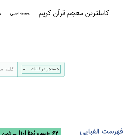
کاملترین معجم قرآن کریم
صفحه اصلی
ر
فهرست الفبایی
62.«اسم» ثَمَنَاً [10] ← ثمن