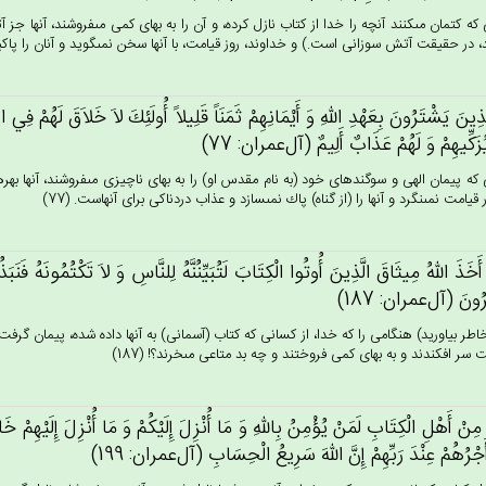
كه كتمان مى‏كنند آنچه را خدا از كتاب نازل كرده، و آن را به بهاى كمى مى‏فروشند، آنها ج
ند، در حقيقت آتش سوزانى است.) و خداوند، روز قيامت، با آنها سخن نمى‏گويد و آنان را پاكيزه 
لَّذِين‌َ يَشْتَرُون‌َ بِعَهْدِ الله‌ِ وَ أَيْمَانِهِم‌ْ ثَمَنَاً قَلِيلاً أُولَئِك‌َ لاَ خَلاَق‌َ لَهُم‌ْ فِي‌ الْآخ
ُزَكِّيهِم‌ْ وَ لَهُم‌ْ عَذَاب‌ٌ أَلِيم‌ٌ (آل‌عمران: 77)
كه پيمان الهى و سوگندهاى خود (به نام مقدس او) را به بهاى ناچيزى مى‏فروشند، آنها بهر
 قيامت نمى‏نگرد و آنها را (از گناه) پاك نمى‏سازد و عذاب دردناكى براى آنهاست. (77)
أَخَذَ الله‌ُ مِيثَاق‌َ الَّذِين‌َ أُوتُوا الْكِتَاب‌َ لَتُبَيِّنُنَّه‌ُ لِلنَّاس‌ِ وَ لاَ تَكْتُمُونَه‌ُ فَنَ
ُون‌َ (آل‌عمران: 187)
خاطر بياوريد) هنگامى را كه خدا، از كسانى كه كتاب (آسمانى) به آنها داده شده، پيمان گرفت ك
 سر افكندند و به بهاى كمى فروختند و چه بد متاعى مى‏خرند؟! (187)
َ مِن‌ْ أَهْل‌ِ الْكِتَاب‌ِ لَمَنْ‌ يُؤْمِن‌ُ بِالله‌ِ وَ مَا أُنْزِل‌َ إِلَيْكُم‌ْ وَ مَا أُنْزِل‌َ إِلَيْهِم‌ْ خ
أَجْرُهُم‌ْ عِنْدَ رَبِّهِم‌ْ إِن‌َّ الله‌َ سَرِيع‌ُ الْحِسَاب‌ِ (آل‌عمران: 199)