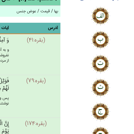
بها / قیمت / عوض جنس
آدرس
آیات
(بقره:41)
وَ آمِنُ
و به آ
نفروشي
از مردم)!
(بقره:79)
فَوَيْل‌
لَهُم‌ْ 
پس واى
نوشتند 
(بقره:174)
إِن‌َّ ا
يَوْم‌َ 