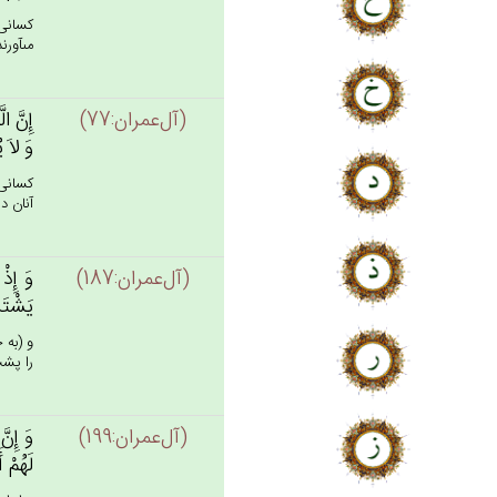
كسانى 
مى‏آور
(آل‌عمران:77)
إِن‌َّ ا
وَ لاَ ي
كسانى 
آنان در
(آل‌عمران:187)
وَ إِذْ 
يَشْتَر
و (به 
را پشت
(آل‌عمران:199)
وَ إِن‌ّ
لَهُم‌ْ 