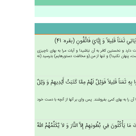
َاتِي‌ ثَمَنَاً قَلِيلاً وَ إِيَّاي‌َ فَاتَّقُون‌ِ (بقره: 41)
بقت دارد و نخستين كافر به آن نباشيد! و آيات مرا به بهاى ناچيزى
ت، پنهان نكنيد!) و تنها از من (و مخالفت دستورهايم) بترسيد (نه
بِه‌ِ ثَمَناً قَلِيلاً فَوَيْل‌ٌ لَهُم‌ْ مِمَّا كَتَبَت‌ْ أَيْدِيهِم‌ْ وَ وَيْل‌ٌ
ن را به بهاى كمى بفروشند. پس واى بر آنها از آنچه با دست خود
َ مَا يَأْكُلُون‌َ فِي‌ بُطُونِهِم‌ْ إِلاَّ النَّارَ وَ لاَ يُكَلِّمُهُم‌ُ الله‌ُ