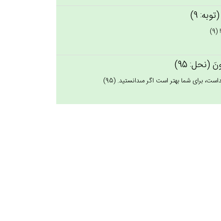
َ (توبه: 9)
9)
مُون‌َ (نحل: 95)
است، براى شما بهتر است اگر مى‏دانستيد. (95)