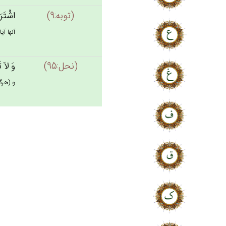
(توبه:9)
اشْتَرَو
آنها آي
(نحل:95)
وَ لاَ ت
و (هرگ