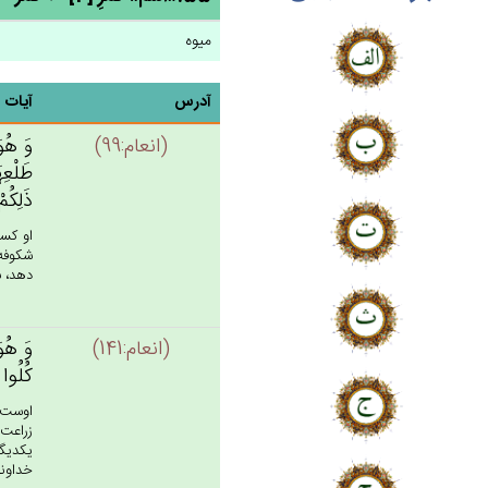
میوه
آدرس
آیات
(انعام:99)
وَ هُوَ 
طَلْعِهَ
ذَلِكُم‌
او كسى
شكوفه 
دهد، ب
(انعام:141)
وَ هُوَ 
كُلُوا م
اوست ك
زراعت 
يكديگر
خداوند 