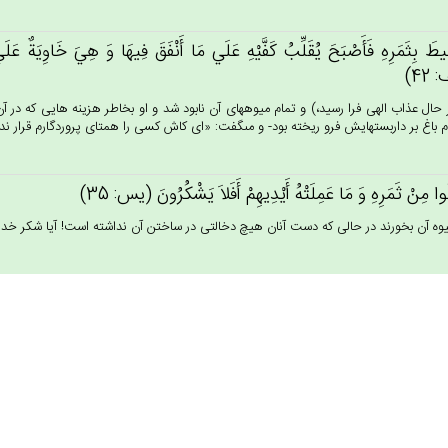
يط‌َ بِثَمَرِه‌ِ فَأَصْبَح‌َ يُقَلِّب‌ُ كَفَّيْه‌ِ عَلَي‌ مَا أَنْفَق‌َ فِيهَا وَ هِي‌َ خَاوِيَة‌ٌ عَلَ
42)
 حال عذاب الهى فرا رسيد،) و تمام ميوه‏هاى آن نابود شد و او بخاطر هزينه هايى كه در آ
م باغ بر داربستهايش فرو ريخته بود- و مى‏گفت: «اى كاش كسى را همتاى پروردگارم قرار نداده 
لُوا مِنْ‌ ثَمَرِه‌ِ وَ مَا عَمِلَتْه‌ُ أَيْدِيهِم‌ْ أَفَلاَ يَشْكُرُون‌َ (يس: 35)
ميوه آن بخورند در حالى كه دست آنان هيچ دخالتى در ساختن آن نداشته است! آيا شكر خدا را بجا