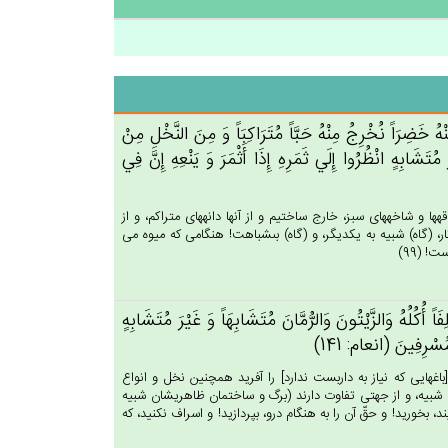
‌ُ خَضِرَاً نُخْرِج‌ُ مِنْه‌ُ حَبَّاً مُتَرَاكِبَاً وَ مِن‌َ النَّخْل‌ِ مِنْ‌
ُتَشَابِه‌ٍ انْظُرُوا إِلَي‌ ثَمَرِه‌ِ إِذَا أَثْمَرَ وَ يَنْعِه‌ِ إِن‌َّ فِي‌
ها و شاخه‏هاى سبز، خارج ساختيم و از آنها دانه‏هاى متراكم، و از
نار، (گاه) شبيه به يكديگر، و (گاه) بى‏شباهت! هنگامى كه ميوه مى
! (99)
أُكُلُه‌ُ وَالزَّيْتُون‌َ وَالرُّمَّان‌َ مُتَشَابِهَاً وَ غَيْرَ مُتَشَابِه‌ٍ
مُسْرِفِين‌َ (انعام: 141)
اغهايى كه نياز به داربست ندارد] را آفريد همچنين نخل و انواع
 هم شبيه، و از جهتى تفاوت دارند (برگ و ساختمان ظاهريشان شبيه
، بخوريد! و حقّ آن را به هنگام درو، بپردازيد! و اسراف نكنيد، كه