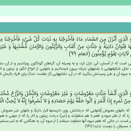
الَّذِي‌ أَنْزَل‌َ مِن‌َ السَّمَاءِ مَاءً فَأَخْرَجْنَا بِه‌ِ نَبَات‌َ كُل‌ِّ شَي‌ْءٍ فَأَخْرَجْنَا مِنْه
ا قِنْوَان‌ٌ دَانِيَة‌ٌ وَ جَنَّات‌ٍ مِنْ‌ أَعْنَاب‌ٍ وَالزَّيْتُون‌َ وَالرُّمَان‌َ مُشْتَبِهَاً وَ غَيْرَ م
ْ لَآيَات‌ٍ لِقَوْم‌ٍ يُؤْمِنُون‌َ (انعام: 99)
 است كه از آسمان، آبى نازل كرد، و به وسيله آن، گياهان گوناگون رويانديم و از آن، ساقه‏
نخل، شكوفه‏هايى با رشته‏هاى باريك بيرون فرستاديم و باغهايى از انواع انگور و زيتون و ا
ه ميوه آن و طرز رسيدنش بنگريد كه در آن، نشانه‏هايى (از عظمت خدا) براى افراد باايمان است
الَّذِي‌ أَنْشَأَ جَنَّات‌ٍ مَعْرُوشَات‌ٍ وَ غَيْرَ مَعْرُوشَات‌ٍ وَالنَّخْل‌َ وَالزَّرْع‌َ مُخْتَلِفَاً 
ِنْ‌ ثَمَرِه‌ِ إِذَا أَثْمَرَ وَ آتُوا حَقَّه‌ُ يَوْم‌َ حَصَادِه‌ِ وَ لاَ تُسْرِفُوا إِنَّه‌ُ لاَ يُحِب‌ُّ الْ
ه باغهاى معروش [باغهايى كه درختانش روى داربست‏ها قرار دارد]، و باغهاى غير معروش [ب
را، كه از نظر ميوه و طعم با هم متفاوتند و (نيز) درخت زيتون و انار را، كه از جهتى با
 است، در حالى كه طعم ميوه آنها متفاوت مى‏باشد.) از ميوه آن، به هنگامى كه به ثمر مى‏نشيند
مسرفان را دوست ندارد! (141)