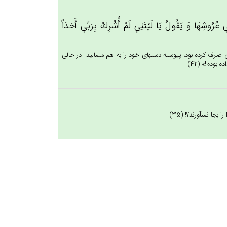
ي‌ عُرُوشِهَا وَ يَقُول‌ُ يَا لَيْتَنِي‌ لَم‌ْ أُشْرِك‌ْ بِرَبِّي‌ أَحَدَاً
ن صرف كرده بود، پيوسته دستهاى خود را به هم مى‏ماليد- در حالى
بودم!» (42)
 نمى‏آورند؟! (35)