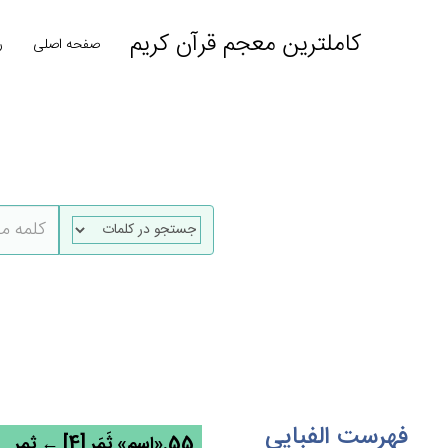
کاملترین معجم قرآن کریم
صفحه اصلی
ر
فهرست الفبایی
55.«اسم» ثَمَرِ [4] ← ثمر