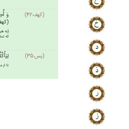
(كهف:42)
وَ أُحِ
(كهف: 
(به هر
كه تما
(يس:35)
لِيَأْكُ
تا از 