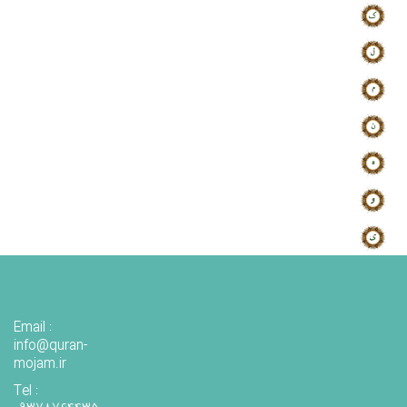
Email :
info@quran-
mojam.ir
Tel :