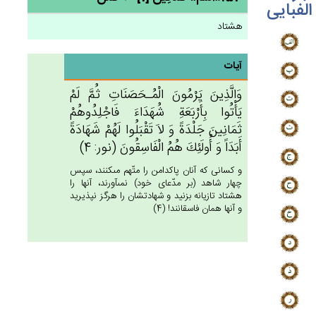
الفبایی
هشتاد
آیات
وَالَّذِين‌َ يَرْمُون‌َ الْمُـحَصَنَات‌ِ ثُم‌َّ لَم‌ْ
يَأْتُوا بِأَرْبَعَة‌ِ شُهَدَاءَ فَاجْلِدُوهُم‌ْ
ثَمَانِين‌َ جَلْدَة‌ً وَ لاَ تَقْبَلُوا لَهُم‌ْ شَهَادَة‌ً
أَبَدَاً وَ أُولَئِك‌َ هُم‌ُ الْفَاسِقُون‌َ (نور: 4)
و كسانى كه آنان پاكدامن را متّهم مى‏كنند، سپس
چهار شاهد (بر مدّعاى خود) نمى‏آورند، آنها را
هشتاد تازيانه بزنيد و شهادتشان را هرگز نپذيريد
و آنها همان فاسقانند! (4)