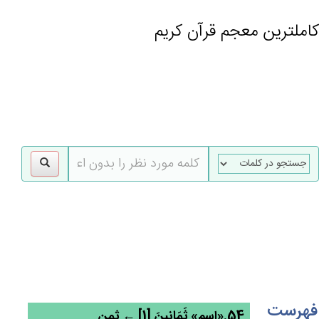
کاملترین معجم قرآن کریم
gle
tion
فهرست
54.«اسم» ثَمَانِين‌َ [1] ← ثمن