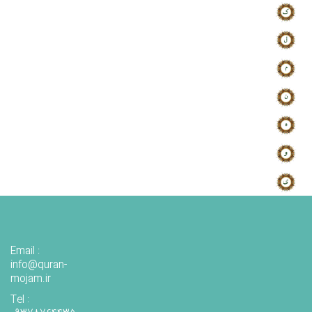
Email :
info@quran-
mojam.ir
Tel :