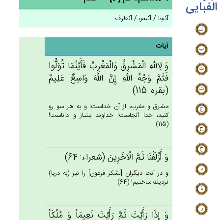
الفبایی
آنجا / آنسو / آنطرف
آیات
وَ لِالله‌ِ الْمَشْرِق‌ُ وَالْمَغْرِب‌ُ فَأَيْنََمَا تُوَلُّوا
فَثَم‌َّ وَجْه‌ُ الله‌ِ إِن‌َّ الله‌َ وَاسِع‌ٌ عَلِيم‌ٌ
(بقره: 115)
مشرق و مغرب، از آن خداست! و به هر سو رو
كنيد، خدا آنجاست! خداوند بى‏نياز و داناست!
(115)
وَ أَزْلَفْنَا ثَم‌َّ الْآخَرِين‌َ (شعراء: 64)
و در آنجا ديگران [لشكر فرعون‏] را نيز (به دريا)
نزديك ساختيم! (64)
وَ إِذَا رَأَيْت‌َ ثَم‌َّ رَأَيْت‌َ نَعِيمَاً وَ مُلْكَاً