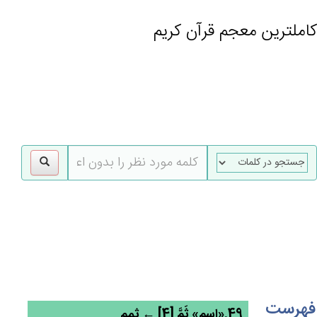
کاملترین معجم قرآن کریم
gle
tion
فهرست
49.«اسم» ثَم‌َّ [4] ← ثمم