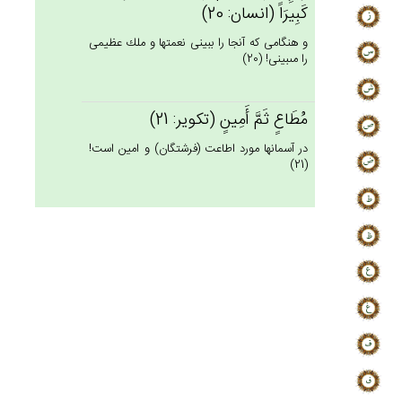
كَبِيرَاً (انسان: 20)
و هنگامى كه آنجا را ببينى نعمتها و ملك عظيمى
را مى‏بينى! (20)
مُطَاع‌ٍ ثَم‌َّ أَمِين‌ٍ (تكوير: 21)
در آسمانها مورد اطاعت (فرشتگان) و امين است!
(21)