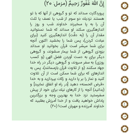
إِن‌َّ الله‌َ غَفُورٌ رَحِيم‌ٌ (مزمل: 20)
پروردگارت مى‏داند كه تو و گروهى از آنها كه با تو
هستند نزديك دو سوم از شب يا نصف يا ثلث
آن را به پا مى‏خيزند خداوند شب و روز را
اندازه‏گيرى مى‏كند او مى‏داند كه شما نمى‏توانيد
مقدار آن را (به دقّت) اندازه‏گيرى كنيد (براى
عبادت كردن)، پس شما را بخشيد اكنون آنچه
براى شما ميسّر است قرآن بخوانيد او مى‏داند
بزودى گروهى از شما بيمار مى‏شوند، و گروهى
ديگر براى به دست آوردن فضل الهى (و كسب
روزى) به سفر مى‏روند، و گروهى ديگر در راه خدا
جهاد مى‏كنند (و از تلاوت قرآن بازمى‏مانند)، پس به
اندازه‏اى كه براى شما ممكن است از آن تلاوت
كنيد و نماز را بر پا داريد و زكات بپردازيد و به خدا
«قرض الحسنه» دهيد [در راه او انفاق نماييد] و
(بدانيد) آنچه را از كارهاى نيك براى خود از پيش
مى‏فرستيد نزد خدا به بهترين وجه و بزرگترين
پاداش خواهيد يافت و از خدا آمرزش بطلبيد كه
خداوند آمرزنده و مهربان است! (20)