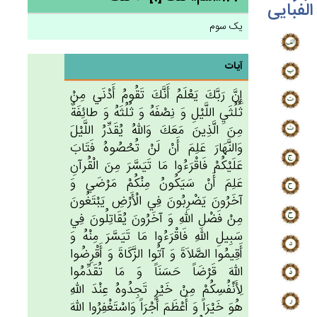
الفبایی
یک سوم
آیات
إِن‌َّ رَبَّك‌َ يَعْلَم‌ُ أَنَّك‌َ تَقُوم‌ُ أَدْنَي‌ مِنْ‌
ثُلُثَي‌ِ اللَّيْل‌ِ وَ نِصْفَه‌ُ وَ ثُلُثَه‌ُ وَ طائِفَة‌ٌ
مِن‌َ الَّذِين‌َ مَعَك‌َ وَالله‌ُ يُقَدِّرُ اللَّيْل‌َ
وَالنَّهَارَ عَلِم‌َ أَنْ‌ لَن‌ْ تُحْصُوه‌ُ فَتَاب‌َ
عَلَيْكُم‌ْ فَاقْرَءُوا مَا تَيَسَّرَ مِن‌َ الْقُرآن‌ِ
عَلِم‌َ أَنْ‌ سَيَكُون‌ُ مِنْكُمْ‌ مَرْضَي‌ وَ
آخَرُون‌َ يَضْرِبُون‌َ فِي‌ الْأَرْض‌ِ يَبْتَغُون‌َ
مِنْ‌ فَضْل‌ِ الله‌ِ وَ آخَرُون‌َ يُقَاتِلُون‌َ فِي‌
سَبِيل‌ِ الله‌ِ فَاقْرَءُوا مَا تَيَسَّرَ مِنْه‌ُ وَ
أَقِيمُوا الصَّلاَة‌َ وَ آتُوا الزَّكَاة‌َ وَ أَقْرِضُوا
الله‌َ قَرْضَاً حَسَنَاً وَ مَا تُقَدِّمُوا
لِأَنْفُسِكُمْ‌ مِن‌ْ خَيْرٍ تَجِدُوه‌ُ عِنْدَ الله‌ِ
هُوَ خَيْرَاً وَ أَعْظَم‌َ أَجْرَاً وَاسْتَغْفِرُوا الله‌َ