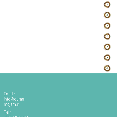
Email :
info@quran-
mojam.ir
Tel :