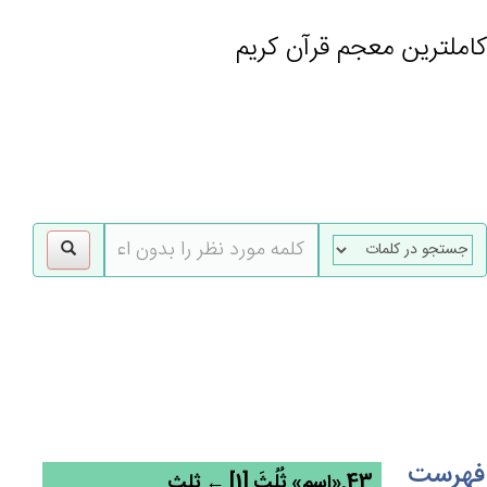
کاملترین معجم قرآن کریم
gle
tion
فهرست
43.«اسم» ثُلُثَ [1] ← ثلث