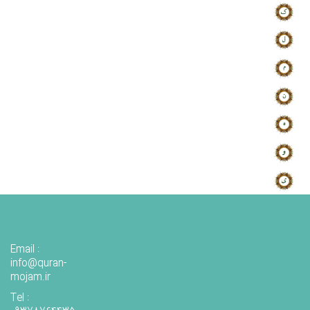
Email :
info@quran-
mojam.ir
Tel :