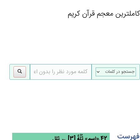
کاملترین معجم قرآن کریم
gle
tion
فهرست
42.«اسم» ثُلَّة‌ٌ [3] ← ثلل