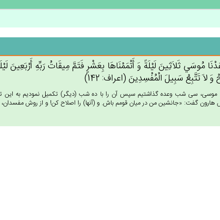
دْنَا مُوسَي‌ ثَلاَثِين‌َ لَيْلَة‌ً وَ أَتْمَمْنَاهَا بِعَشْرٍ فَتَم‌َّ مِيقَات‌ُ رَبِّه‌ِ أَرْبَعِين‌َ ل
ْ وَ لاَ تَتَّبِع‌ْ سَبِيل‌َ الْمُفْسِدِين‌َ (اعراف: 142)
ا موسى، سى شب وعده گذاشتيم سپس آن را با ده شب (ديگر) تكميل نموديم به اين تر
 هارون گفت: «جانشين من در ميان قومم باش. و (آنها) را اصلاح كن! و از روش مفسدان، پيروى