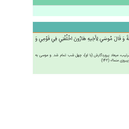
َيْلَة‌ً وَ قَال‌َ مُوسَي‌ لِأَخِيه‌ِ هَارُون‌َ اخْلُفْنِي‌ فِي‌ قَوْمِي‌ وَ
تيب، ميعاد پروردگارش (با او)، چهل شب تمام شد. و موسى به
 منما!» (142)