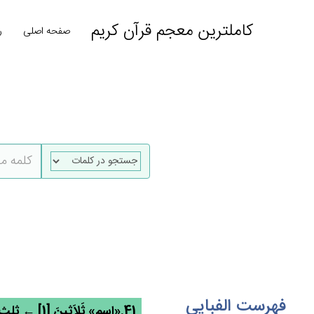
کاملترین معجم قرآن کریم
صفحه اصلی
ر
فهرست الفبایی
41.«اسم» ثَلاَثِين‌َ [1] ← ثلث