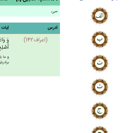
سی
آدرس
آیات
(اعراف:142)
وَ وَاعَ
أَصْلِح‌
و ما ب
برادرش