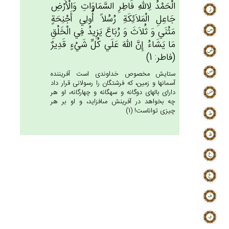
الْحَمْدُ لِالله‌ِ فَاطِرِ السَّمَاوَات‌ِ وَالْأَرْض‌ِ
جَاعِل‌ِ الْمَلاَئِكَة‌ِ رُسُلاً أُولِي‌ أَجْنِحَة‌ٍ
مَثْنَي‌ وَ ثُلاَث‌َ وَ رُبَاع‌َ يَزِيدُ فِي‌ الْخَلْق‌ِ
مَا يَشَاءُ إِن‌َّ الله‌َ عَلَي‌ كُل‌ِّ شَي‌ْءٍ قَدِيرٌ
(فاطر: 1)
ستايش مخصوص خداوندى است آفريننده
آسمانها و زمين، كه فرشتگان را رسولانى قرار داد
داراى بالهاى دوگانه و سه‏گانه و چهارگانه، او هر
چه بخواهد در آفرينش مى‏افزايد، و او بر هر
چيزى تواناست! (1)