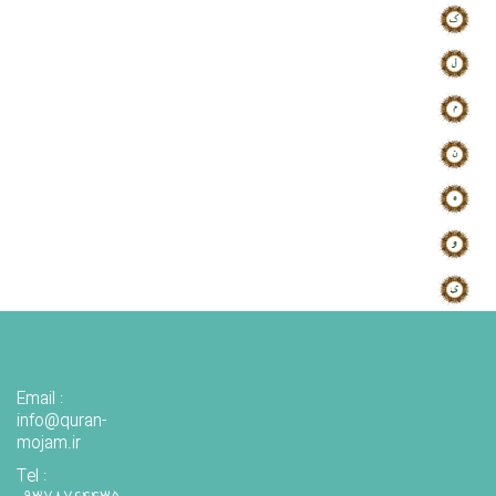
Email :
info@quran-
mojam.ir
Tel :