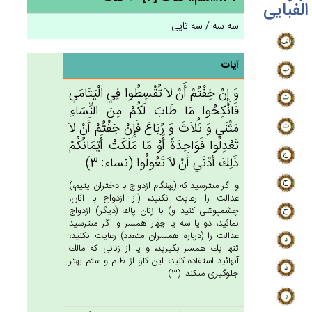
الفبایی
سه سه / سه تایی
آیات
وَ إِن‌ْ خِفْتُم‌ْ أَنْ لاَ تُقْسِطُوا فِي‌ الْيَتَامَي‌
فَانْكِحُوا مَا طَاب‌َ لَكُمْ‌ مِن‌َ النِّسَاءِ
مَثْنَي‌ وَ ثُلاَث‌َ وَ رُبَاع‌َ فَإِن‌ْ خِفْتُم‌ْ أَنْ لاَ
تَعْدِلُوا فَوَاحِدَة‌ً أَوْ مَا مَلَكَت‌ْ أَيْمَانُكُم‌ْ
ذَلِك‌َ أَدْنَي‌ أَنْ لاَ تَعُولُوا (نساء: 3)
و اگر مى‏ترسيد كه (بهنگام ازدواج با دختران يتيم،)
عدالت را رعايت نكنيد، (از ازدواج با آنان،
چشم‏پوشى كنيد و) با زنان پاك (ديگر) ازدواج
نمائيد، دو يا سه يا چهار همسر و اگر مى‏ترسيد
عدالت را (درباره همسران متعدد) رعايت نكنيد،
تنها يك همسر بگيريد، و يا از زنانى كه مالك
آنهائيد استفاده كنيد، اين كار، از ظلم و ستم بهتر
جلوگيرى مى‏كند. (3)