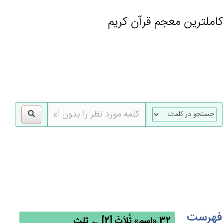
کاملترین معجم قرآن کریم
gle
tion
فهرست
32.«اسم» ثُلاَث‌َ [2] ← ثلث