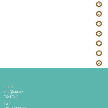
Email :
info@quran-
mojam.ir
Tel :