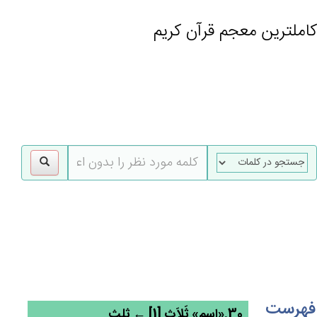
کاملترین معجم قرآن کریم
gle
tion
فهرست
30.«اسم» ثَلاَث‌ٍ [1] ← ثلث