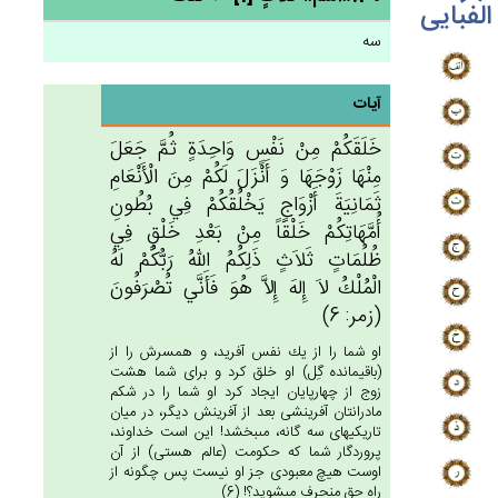
الفبایی
سه
آیات
خَلَقَكُمْ‌ مِنْ‌ نَفْس‌ٍ وَاحِدَة‌ٍ ثُم‌َّ جَعَل‌َ
مِنْهَا زَوْجَهَا وَ أَنْزَل‌َ لَكُمْ‌ مِن‌َ الْأَنْعَام‌ِ
ثَمَانِيَة‌َ أَزْوَاج‌ٍ يَخْلُقُكُم‌ْ فِي‌ بُطُون‌ِ
أُمَّهَاتِكُم‌ْ خَلْقَاً مِنْ‌ بَعْدِ خَلْق‌ٍ فِي‌
ظُلُمَات‌ٍ ثَلاَث‌ٍ ذَلِكُم‌ُ الله‌ُ رَبُّكُم‌ْ لَه‌ُ
الْمُلْك‌ُ لاَ إِله‌َ إِلاَّ هُوَ فَأَنَّي‌ تُصْرَفُون‌َ
(زمر: 6)
او شما را از يك نفس آفريد، و همسرش را از
(باقيمانده گِل) او خلق كرد و براى شما هشت
زوج از چهارپايان ايجاد كرد او شما را در شكم
مادرانتان آفرينشى بعد از آفرينش ديگر، در ميان
تاريكيهاى سه گانه، مى‏بخشد! اين است خداوند،
پروردگار شما كه حكومت (عالم هستى) از آن
اوست هيچ معبودى جز او نيست پس چگونه از
راه حق منحرف مى‏شويد؟! (6)