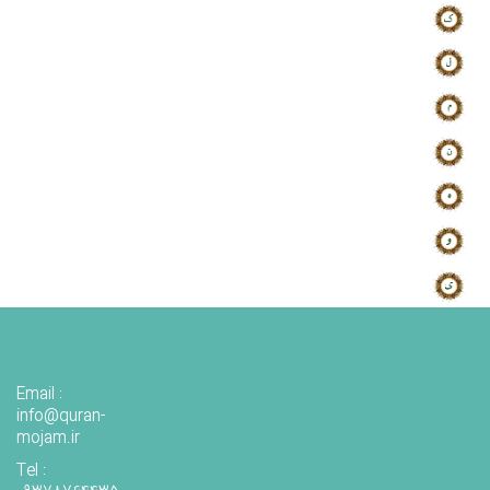
Email :
info@quran-
mojam.ir
Tel :