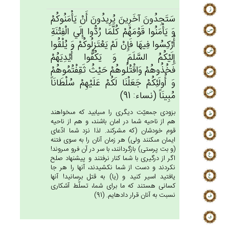
سَتَجِدُون‌َ آخَرِين‌َ يُرِيدُون‌َ أَنْ‌ يَأْمَنُوكُم‌ْ
وَ يَأْمَنُوا قَوْمَهُم‌ْ كُلَّمَا رُدُّوا إِلَي‌ الْفِتْنَة‌ِ
أُرْكِسُوا فِيهَا فَإِنْ‌ لَم‌ْ يَعْتَزِلُوكُم‌ْ وَ يُلْقُوا
إِلَيْكُم‌ُ السَّلَم‌َ وَ يَكُفُّوا أَيْدِيَهُم‌ْ
فَخُذُوهُم‌ْ وَاقْتُلُوهُم‌ْ حَيْث‌ُ ثَقِفْتُمُوهُم‌ْ
وَ أُولَئِكُمْ‌ جَعَلْنَا لَكُم‌ْ عَلَيْهِم‌ْ سُلْطَانَاً
مُبِينَاً (نساء: 91)
بزودى جمعيّت ديگرى را مى‏يابيد كه مى‏خواهند
هم از ناحيه شما در امان باشند، و هم از ناحيه
قوم خودشان (كه مشركند. لذا نزد شما ادّعاى
ايمان مى‏كنند ولى) هر زمان آنان را به سوى فتنه
(و بت پرستى) بازگردانند، با سر در آن فرو مى‏روند!
اگر از درگيرى با شما كنار نرفتند و پيشنهاد صلح
نكردند و دست از شما نكشيدند، آنها را هر جا
يافتيد اسير كنيد و (يا) به قتل برسانيد! آنها
كسانى هستند كه ما براى شما، تسلّط آشكارى
نسبت به آنان قرار داده‏ايم. (91)