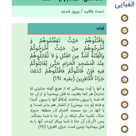
الفبایی
دست یافتید / پیروز شدید
آیات
وَاقْتُلُوهُم‌ْ حَيْث‌ُ ثَقِفْتُمُوهُمْ‌ وَ
أَخْرِجُوهُم‌ْ مِن‌ْ حَيْث‌ُ أَخْرَجُوكُم‌ْ
وَالْفِتْنَة‌ُ أَشَدُّ مِن‌َ القَتْل‌ِ وَ لاَ تُقَاتِلُوهُم‌ْ
عِنْدَ الْمَسْجِدِ الْحَرَام‌ِ حَتَّي‌ يُقَاتِلُوكُم‌ْ
فِيه‌ِ فَإِنْ‌ قَاتَلُوكُم‌ْ فَاقْتُلُوهُم‌ْ كَذَلِك‌َ
جَزَاءُ الْكَافِرِين‌َ (بقره: 191)
و آنها را [بت پرستانى كه از هيچ گونه جنايتى ابا
ندارند] هر كجا يافتيد، به قتل برسانيد! و از آن جا
كه شما را بيرون ساختند [مكه‏]، آنها را بيرون كنيد!
و فتنه (و بت پرستى) از كشتار هم بدتر است! و
با آنها، در نزد مسجد الحرام (در منطقه حرم)،
جنگ نكنيد! مگر اينكه در آن جا با شما بجنگند.
پس اگر (در آن جا) با شما پيكار كردند، آنها را به
قتل برسانيد! چنين است جزاى كافران! (191)