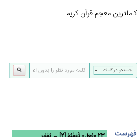
کاملترین معجم قرآن کریم
gle
tion
فهرست
23.«فعل» ثَقِفْتُمْ [2] ← ثقف