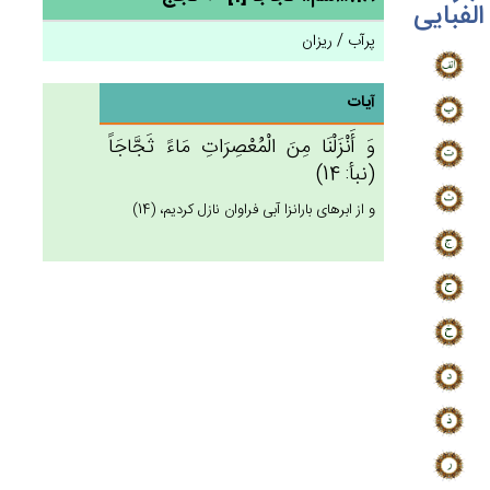
الفبایی
پرآب / ریزان
آیات
وَ أَنْزَلْنَا مِن‌َ الْمُعْصِرَات‌ِ مَاءً ثَجَّاجَاً
(نبأ: 14)
و از ابرهاى باران‏زا آبى فراوان نازل كرديم، (14)