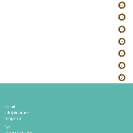
Email :
info@quran-
mojam.ir
Tel :