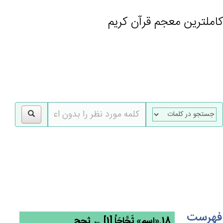
کاملترین معجم قرآن کریم
gle
tion
فهرست
18.«اسم» ثَجَّاجَاً [1] ← ثجج