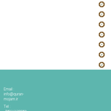
Email :
info@quran-
mojam.ir
Tel :