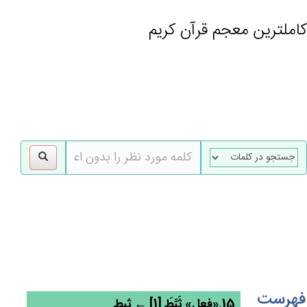
کاملترین معجم قرآن کریم
gle
tion
فهرست
15.«فعل» ثَبَّطَ [1] ← ثبط