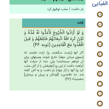
الفبایی
باز داشت / سلب توفیق کرد
آیات
وَ لَوْ أَرَادُوا الْخُرُوج‌َ لَأََعَدُّوا لَه‌ُ عُدَّة‌ً وَ
لَكِنْ‌ كَرِه‌َ الله‌ُ انْبِعَاثَهُم‌ْ فَثَبَّطَهُم‌ْ وَ قِيل‌َ
اقْعُدُوا مَع‌َ الْقَاعِدِين‌َ (توبه: 46)
اگر آنها (راست مى‏گفتند، و) اراده داشتند كه
(بسوى ميدان جهاد) خارج شوند، وسيله‏اى براى
آن فراهم مى‏ساختند! ولى خدا از حركت آنها
كراهت داشت از اين رو (توفيقش را از آنان سلب
كرد و) آنها را (از جهاد) باز داشت و به آنان گفته
شد: «با «قاعدين» [كودكان و پيران و بيماران‏]
بنشينيد!» (46)