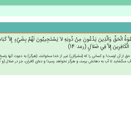
عْوَة‌ُ الْحَق‌ِّ وَالَّذِين‌َ يَدْعُون‌َ مِنْ‌ دُونِه‌ِ لاَ يَسْتَجِيبُون‌َ لَهُمْ‌ بِشَيْ‌ءٍ إِلاَّ كَبَاسِط
الْكَافِرِين‌َ إِلاَّ فِي‌ ضَلاَل‌ٍ (رعد: 14)
ق از آن اوست! و كسانى را كه (مشركان) غير از خدا مى‏خوانند، (هرگز) به دعوت آنها پا
 مى‏گشايد تا آب به دهانش برسد، و هرگز نخواهد رسيد! و دعاى كافران، جز در ضلال (و گم