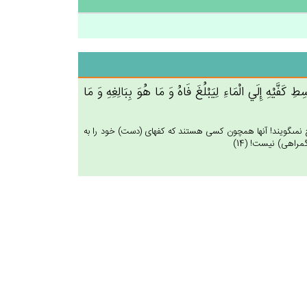
‌ِ كَفَّيْه‌ِ إِلَي‌ الْمَاءِ لِيَبْلُغ‌َ فَاه‌ُ وَ مَا هُوَ بِبَالِغِه‌ِ وَ مَا
سخ نمى‏گويند! آنها همچون كسى هستند كه كفهاى (دست) خود را به
راهى) نيست! (14)