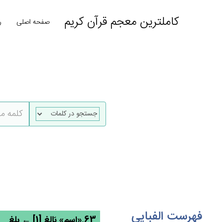
کاملترین معجم قرآن کریم
صفحه اصلی
ر
فهرست الفبایی
63.«اسم» بَالِغِ [1] ← بلغ