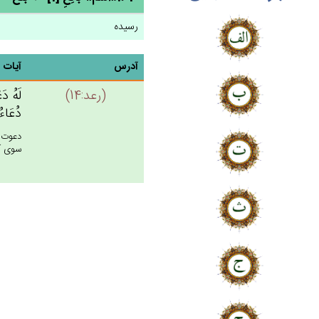
رسیده
آدرس
آیات
(رعد:14)
لَه‌ُ دَ
دُعَاءُ 
دعوت ح
سوى آب