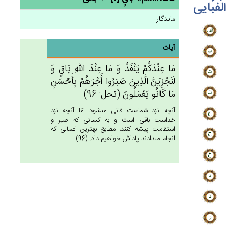
الفبایی
ماندگار
آیات
مَا عِنْدَكُم‌ْ يَنْفَدُ وَ مَا عِنْدَ الله‌ِ بَاق‌ٍ وَ
لَنَجْزِيَن‌َّ الَّذِين‌َ صَبَرُوا أَجْرَهُمْ‌ بِأَحْسَنِ
مَا كَانُو يَعْمَلُون‌َ (نحل: 96)
آنچه نزد شماست فانى مى‏شود امّا آنچه نزد
خداست باقى است و به كسانى كه صبر و
استقامت پيشه كنند، مطابق بهترين اعمالى كه
انجام مى‏دادند پاداش خواهيم داد. (96)