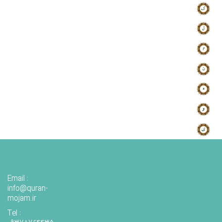
Email :
info@quran-
mojam.ir
Tel :