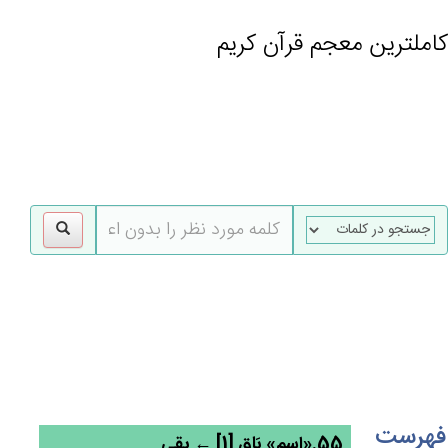
کاملترین معجم قرآن کریم
gle
tion
فهرست
55.«اسم» بَاق‌ٍ [1] ← بقی