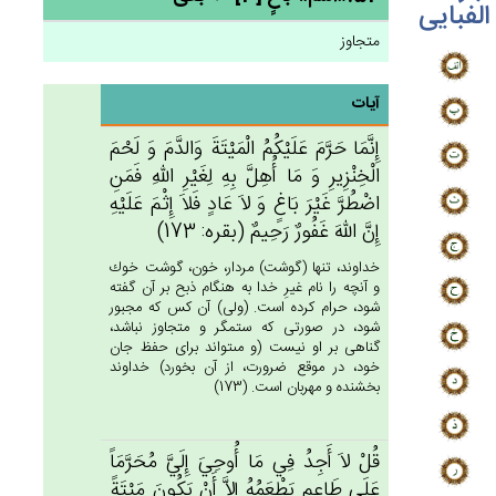
الفبایی
متجاوز
آیات
إِنَّمَا حَرَّم‌َ عَلَيْكُم‌ُ الْمَيْتَة‌َ وَالدَّم‌َ وَ لَحْم‌َ
الْخِنْزِيرِ وَ مَا أُهِل‌َّ بِه‌ِ لِغَيْرِ الله‌ِ فَمَن‌ِ
اضْطُرَّ غَيْرَ بَاغ‌ٍ وَ لاَ عَادٍ فَلاَ إِثْم‌َ عَلَيْه‌ِ
إِن‌َّ الله‌َ غَفُورٌ رَحِيم‌ٌ (بقره: 173)
خداوند، تنها (گوشت) مردار، خون، گوشت خوك
و آنچه را نام غيرِ خدا به هنگام ذبح بر آن گفته
شود، حرام كرده است. (ولى) آن كس كه مجبور
شود، در صورتى كه ستمگر و متجاوز نباشد،
گناهى بر او نيست (و مى‏تواند براى حفظ جان
خود، در موقع ضرورت، از آن بخورد) خداوند
بخشنده و مهربان است. (173)
قُلْ‌ لاَ أَجِدُ فِي‌ مَا أُوحِي‌َ إِلَيَّ‌ مُحَرَّمَاً
عَلَي‌ طَاعِم‌ٍ يَطْعَمُه‌ُ إِلاَّ أَنْ‌ يَكُون‌َ مَيْتَة‌ً