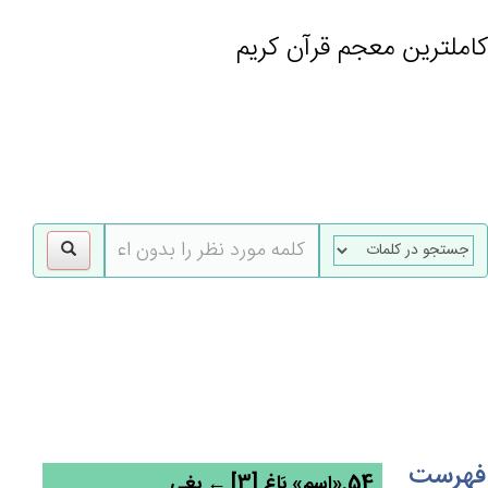
کاملترین معجم قرآن کریم
gle
tion
فهرست
54.«اسم» بَاغ‌ٍ [3] ← بغی