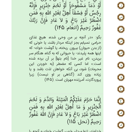
أَوْ دَمَاً مَسْفُوحَاً أَوْ لَحْم‌َ خِنْزِيرٍ فَإِنَّه‌ُ
رِجْس‌ٌ أَوْ فِسْقَاً أُهِل‌َّ لِغَيْرِ الله‌ِ بِه‌ِ فَمَن‌ِ
اضْطُرَّ غَيْرَ بَاغ‌ٍ وَ لاَ عَادٍ فَإِن‌َّ رَبَّك‌َ
غَفُورٌ رَحِيم‌ٌ (انعام: 145)
بگو: «در آنچه بر من وحى شده، هيچ غذاى
حرامى نمى‏يابم بجز اينكه مردار باشد، يا خونى كه
(از بدن حيوان) بيرون ريخته، يا گوشت خوك- كه
اينها همه پليدند- يا حيوانى كه به گناه، هنگام سر
بريدن، نام غير خدا [نام بتها] بر آن برده شده
است.» اما كسى كه مضطر (به خوردن اين
محرمات) شود، بى آنكه خواهان لذت باشد و يا
زياده روى كند (گناهى بر او نيست) زيرا
پروردگارت، آمرزنده مهربان است. (145)
إِنَّمَا حَرَّم‌َ عَلَيْكُم‌ُ الْمَيْتَة‌َ وَالدَّم‌َ وَ لَحْم‌َ
الْخِنْزِيرِ وَ مَا أُهِل‌َّ لِغَيْرِ الله‌ِ بِه‌ِ فَمَن‌ِ
اضْطُرَّ غَيْرَ بَاغ‌ٍ وَ لاَ عَادٍ فَإِن‌َّ الله‌َ غَفُورٌ
رَحِيم‌ٌ (نحل: 115)
خداوند، تنها مردار، خون، گوشت خوك و آنچه را