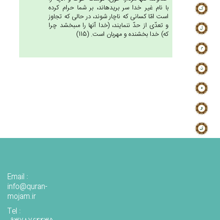
با نام غير خدا سر بريده‏اند، بر شما حرام كرده
است امّا كسانى كه ناچار شوند، در حالى كه تجاوز
و تعدّى از حدّ ننمايند، (خدا آنها را مى‏بخشد چرا
كه) خدا بخشنده و مهربان است. (115)
Email :
info@quran-
mojam.ir
Tel :