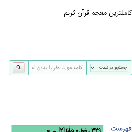
کاملترین معجم قرآن کریم
gle
tion
فهرست
329.«فعل» بَوَّأْنَا [2] ← بوا