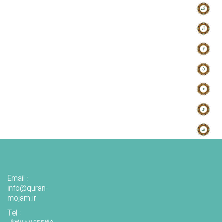
Email :
info@quran-
mojam.ir
Tel :