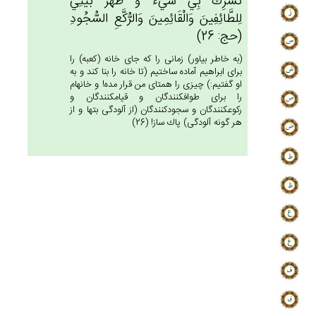
تُشْرِك‌ْ بِي‌ شَيْءً وَ طَهِّرْ بَيْتِي‌َ
لِلطَّائِفِين‌َ وَالْقَائِمِين‌َ وَالرُّكَّع‌ِ السُّجُودِ
(حج: 26)
(به خاطر بياور) زمانى را كه جاى خانه (كعبه) را
براى ابراهيم آماده ساختيم (تا خانه را بنا كند و به
او گفتيم:) چيزى را همتاى من قرار مده! و خانه‏ام
را براى طواف‏كنندگان و قيام‏كنندگان و
ركوع‏كنندگان و سجودكنندگان (از آلودگى بتها و از
هر گونه آلودگى) پاك ساز! (26)