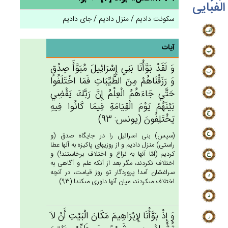
الفبایی
سکونت دادیم / منزل دادیم / جای دادیم
آیات
وَ لَقَدْ بَوَّأْنَا بَنِي‌ إِسْرَائِيل‌َ مُبَوَّأَ صِدْق‌ٍ
وَ رَزَقْنَاهُمْ‌ مِن‌َ الطَّيِّبَات‌ِ فَمَا اخْتَلَفُوا
حَتَّي‌ جَاءَهُم‌ُ الْعِلْم‌ُ إِن‌َّ رَبَّك‌َ يَقْضِي‌
بَيْنَهُم‌ْ يَوْم‌َ الْقِيَامَة‌ِ فِيمَا كَانُوا فِيه‌ِ
يَخْتَلِفُون‌َ (يونس: 93)
(سپس) بنى اسرائيل را در جايگاه صدق (و
راستى) منزل داديم و از روزيهاى پاكيزه به آنها عطا
كرديم (امّا آنها به نزاع و اختلاف برخاستند!) و
اختلاف نكردند، مگر بعد از آنكه علم و آگاهى به
سراغشان آمد! پروردگار تو روز قيامت، در آنچه
اختلاف مى‏كردند، ميان آنها داورى مى‏كند! (93)
وَ إِذْ بَوَّأْنَا لِإِبْرَاهِيم‌َ مَكَان‌َ الْبَيْت‌ِ أَنْ‌ لاَ