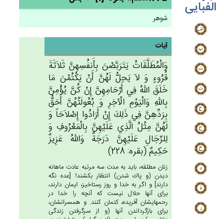
الفبایی
شوهر
آیات
وَالْمُطَلَّقَات‌ُ يَتَرَبَّصْن‌َ بِأَنفُسِهِن‌َّ ثَلاَثَة‌َ
قُرُوءٍ وَ لاَ يَحِل‌ُّ لَهُن‌َّ أَنْ‌ يَكْتُمْن‌َ مَا
خَلَق‌َ الله‌ُ فِي‌ أَرْحَامِهِن‌َّ إِنْ‌ كُن‌َّ يُؤْمِن‌َّ
بِالله‌ِ وَالْيَوْم‌ِ الْآخِرِ وَ بُعُولَتُهُن‌َّ أَحَق‌ُّ
بِرَدِّهِن‌َّ فِي‌ ذَلِك‌َ إِن‌ْ أَرَادُوا إِصْلاَحَاً وَ
لَهُن‌َّ مِثْل‌ُ الَّذِي‌ عَلَيْهِن‌َّ بِالْمَعْرُوف‌ِ وَ
لِلرِّجَال‌ِ عَلَيْهِن‌َّ دَرَجَة‌ٌ وَالله‌ُ عَزِيزٌ
حَكِيم‌ٌ (بقره: 228)
زنان مطلقه، بايد به مدت سه مرتبه عادت ماهانه
ديدن (و پاك شدن) انتظار بكشند! [عده نگه
دارند] و اگر به خدا و روز رستاخيز، ايمان دارند،
براى آنها حلال نيست كه آنچه را خدا در
رحمهايشان آفريده، كتمان كنند. و همسرانشان،
براى بازگرداندن آنها (و از سرگرفتن زندگى