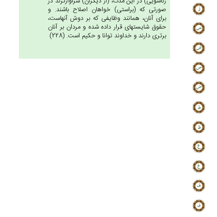
زناشويى) در اين مدت، (از ديگران) سزاوارترند در
صورتى كه (براستى) خواهان اصلاح باشند. و
براى آنان، همانند وظايفى كه بر دوش آنهاست،
حقوق شايسته‏اى قرار داده شده و مردان بر آنان
برترى دارند و خداوند توانا و حكيم است. (228)