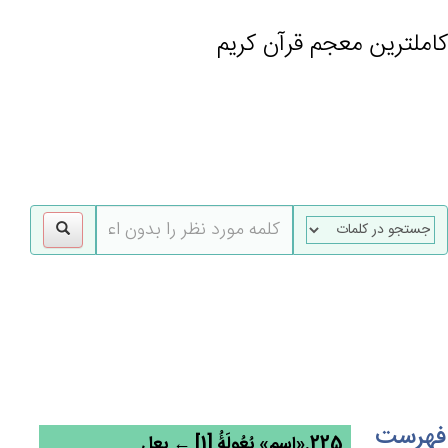
کاملترین معجم قرآن کریم
gle
tion
فهرست
225.«اسم» بُعُولَۀُ [1] ← بعل