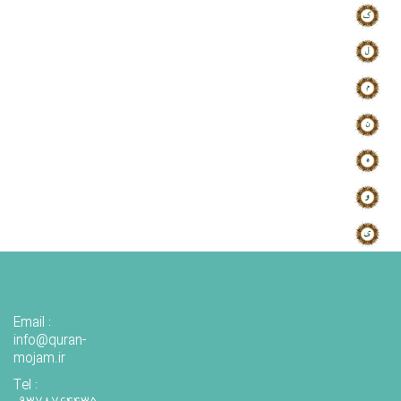
Email :
info@quran-
mojam.ir
Tel :