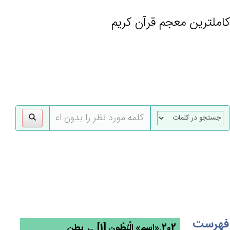
کاملترین معجم قرآن کریم
gle
tion
فهرست
202.«اسم» الْبُطُون‌ِ [1] ← بطن