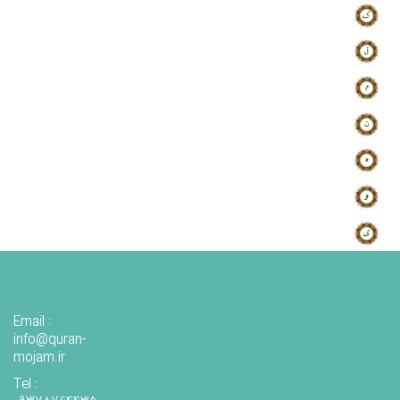
Email :
info@quran-
mojam.ir
Tel :