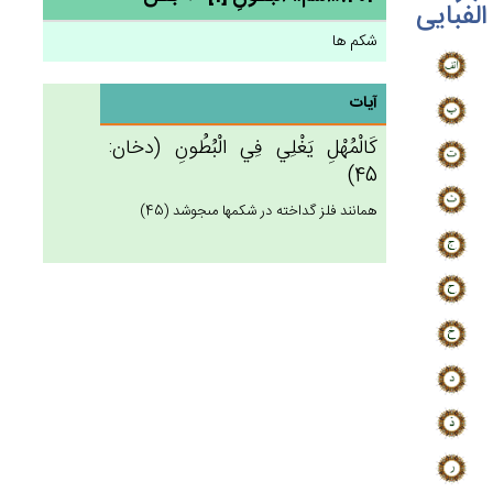
الفبایی
شکم ها
آیات
كَالْمُهْل‌ِ يَغْلِي‌ فِي‌ الْبُطُون‌ِ (دخان:
45)
همانند فلز گداخته در شكمها مى‏جوشد (45)