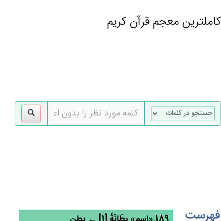
کاملترین معجم قرآن کریم
gle
tion
فهرست
189.«اسم» بِطَانَة‌ً [1] ← بطن