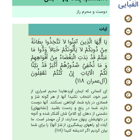
الفبایی
دوست و محرم راز
آیات
يَا أَيُّهَا الَّذِين‌َ آمَنُوا لاَ تَتَّخِذُوا بِطَانَة‌ً
مِنْ‌ دُونِكُم‌ْ لاَ يَأْلُونَكُم‌ْ خَبَالاً وَدُّوا مَا
عَنِتُّم‌ْ قَدْ بَدَت‌ِ الْبَغْضَاءُ مِنْ‌ أَفْوَاهِهِم‌ْ
وَ مَا تُخْفِي‌ْ صُدُورُهُم‌ْ أَكْبَرُ قَدْ بَيَّنَّا
لَكُم‌ُ الْآيَات‌ِ إِنْ‌ كُنْتُم‌ْ تَعْقِلُون‌َ
(آل‌عمران: 118)
اى كسانى كه ايمان آورده‏ايد! محرم اسرارى از
غير خود، انتخاب نكنيد! آنها از هر گونه شرّ و
فسادى در باره شما، كوتاهى نمى‏كنند. آنها دوست
دارند شما در رنج و زحمت باشيد. (نشانه‏هاى)
دشمنى از دهان (و كلام) شان آشكار شده و آنچه
در دلهايشان پنهان مى‏دارند، از آن مهمتر است. ما
آيات (و راه‏هاى پيشگيرى از شرّ آنها) را براى شما
بيان كرديم اگر انديشه كنيد! (118)