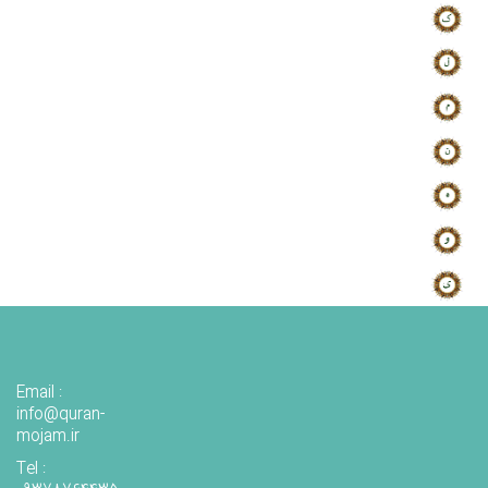
Email :
info@quran-
mojam.ir
Tel :