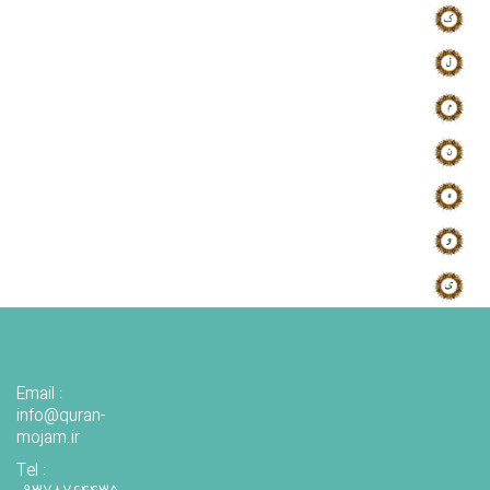
Email :
info@quran-
mojam.ir
Tel :