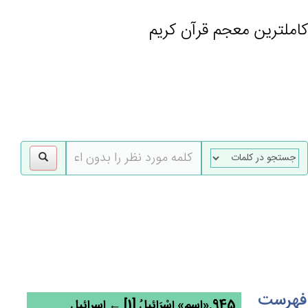
کاملترین معجم قرآن کریم
gle
tion
فهرست
945.«اسم» إِسْرَائِيل‌ُ [1] ← اسرائیل