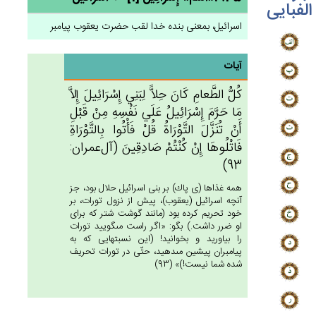
الفبایی
اسرائیل، بمعنی بنده خدا لقب حضرت یعقوب پیامبر
آیات
كُل‌ُّ الطَّعام‌ِ كَان‌َ حِلاًّ لِبَنِي‌ إِسْرَائِيل‌َ إِلاَّ
مَا حَرَّم‌َ إِسْرَائِيل‌ُ عَلَي‌ نَفْسِه‌ِ مِنْ‌ قَبْل‌ِ
أَنْ‌ تُنَزَّل‌َ التَّوْرَاة‌ُ قُل‌ْ فَأْتُوا بِالتَّوْرَاة‌ِ
فَاتْلُوهَا إِنْ‌ كُنْتُم‌ْ صَادِقِين‌َ (آل‌عمران:
93)
همه غذاها (ى پاك) بر بنى اسرائيل حلال بود، جز
آنچه اسرائيل (يعقوب)، پيش از نزول تورات، بر
خود تحريم كرده بود (مانند گوشت شتر كه براى
او ضرر داشت.) بگو: «اگر راست مى‏گوييد تورات
را بياوريد و بخوانيد! (اين نسبتهايى كه به
پيامبران پيشين مى‏دهيد، حتّى در تورات تحريف
شده شما نيست!)» (93)