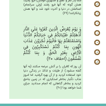
شما (در كفر و نفاق و استهزاى مؤمنان) فرو رفتيد،
همان گونه كه آنها فرو رفتند (ولى سرانجام)
اعمالشان در دنيا و آخرت نابود شد و آنها همان
زيانكارانند! (69)
وَ يَوْم‌َ يُعْرَض‌ُ الَّذِين‌َ كَفَرُوا عَلَي‌ النَّارِ
أَذْهَبْتُم‌ْ طَيِّبَاتِكُم‌ْ فِي‌ حَيَاتِكُم‌ُ الدُّنْيَا
وَاسْتَمْتَعْتُمْ‌ بِهَا فَالْيَوْم‌َ تُجْزَوْن‌َ عَذَاب‌َ
الْهُون‌ِ بِمَا كُنْتُم‌ْ تَسْتَكْبِرُون‌َ فِي‌
الْأَرْض‌ِ بِغَيْرِ الْحَق‌ِّ وَ بِمَا كُنْتُم‌ْ
تَفْسُقُون‌َ (احقاف: 20)
آن روز كه كافران را بر آتش عرضه مى‏كنند (به آنها
گفته مى‏شود:) از طيّبات و لذائذ در زندگى دنيا
خود استفاده كرديد و از آن بهره گرفتيد اما امروز
عذاب ذلّت‏بار بخاطر استكبارى كه در زمين بناحق
كرديد و بخاطر گناهانى كه انجام مى‏داديد جزاى
شما خواهد بود! (20)