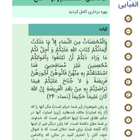
الفبایی
بهره برداری کامل کردید
آیات
وَالْمُحْصَنَات‌ُ مِن‌َ النِّسَاءِ إِلاَّ مَا مَلَكَت‌ْ
أَيْمَانُكُم‌ْ كِتَاب‌َ الله‌ِ عَلَيْكُم‌ْ وَ أُحِل‌َّ لَكُمْ‌
مَا وَرَاءَ ذَلِكُم‌ْ أَنْ‌ تَبْتَغُوا بِأَمْوالِكُمْ‌
مُحْصِنِين‌َ غَيْرَ مُسَافِحِين‌َ فَمَا
اسْتَمْتَعْتُم‌ْ بِه‌ِ مِنْهُن‌َّ فَآتُوهُن‌َّ أُجُورَهُن‌َّ
فَرِيضَة‌ً وَ لاَ جُنَاح‌َ عَلَيْكُم‌ْ فِيمَا
تَرَاضَيْتُمْ‌ بِه‌ِ مِنْ‌ بَعْدِ الْفَرِيضَة‌ِ إِن‌َّ الله‌َ
كَان‌َ عَلِيمَاً حَكِيمَاً (نساء: 24)
و زنان شوهردار (بر شما حرام است) مگر آنها را كه
(از راه اسارت) مالك شده‏ايد (زيرا اسارت آنها در
حكم طلاق است) اينها احكامى است كه خداوند
بر شما مقرّر داشته است. اما زنان ديگر غير از اينها
(كه گفته شد)، براى شما حلال است كه با اموال
خود، آنان را اختيار كنيد در حالى كه پاكدامن