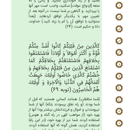
باشيد و از زنا، خوددارى نماييد. و زنانى را كه
متعه [ازدواج موقت‏] مى‏كنيد، واجب است مهر آنها
را بپردازيد. و گناهى بر شما نيست در آنچه بعد از
تعيين مهر، با يكديگر توافق كرده‏ايد. (بعداً
مى‏توانيد با توافق، آن را كم يا زياد كنيد.) خداوند،
دانا و حكيم است. (24)
كَالَّذِين‌َ مِنْ‌ قَبْلِكُم‌ْ كَانُوا أَشَدَّ مِنْكُم‌ْ
قُوَّة‌ً وَ أَكْثَرَ أَمْوَالاً وَ أَوْلاَدَاً فَاسْتَمْتَعُوا
بِخَلاقِهِم‌ْ فَاسْتَمْتَعْتُم‌ْ بِخَلاَقِكُم‌ْ كَمَا
اسْتَمْتَع‌َ الَّذِين‌َ مِنْ‌ قَبْلِكُمْ‌ بِخَلاَقِهِم‌ْ وَ
خُضْتُم‌ْ كَالَّذِي‌ خَاضُوا أُولَئِك‌َ حَبِطَت‌ْ
أَعْمَالُهُم‌ْ فِي‌ الدُّنْيَا وَالْآخِرَة‌ِ وَ أُولَئِك‌َ
هُم‌ُ الْخَاسِرُون‌َ (توبه: 69)
(شما منافقان،) همانند كسانى هستيد كه قبل از
شما بودند (و راه نفاق پيمودند بلكه) آنها از شما
نيرومندتر، و اموال و فرزندانشان بيشتر بود! آنها از
بهره خود (از مواهب الهى در راه گناه و هوس)
استفاده كردند شما نيز از بهره خود، (در اين راه)
استفاده كرديد، همان گونه كه آنها استفاده كردند