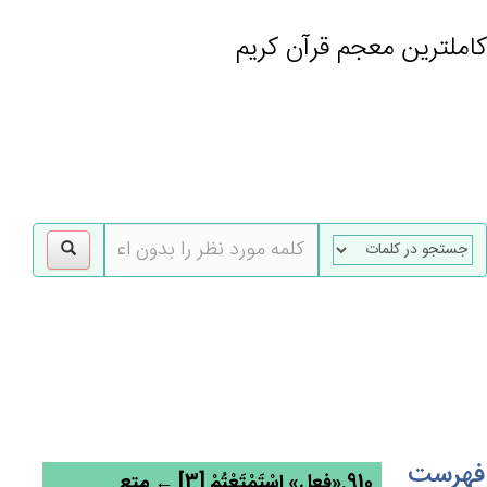
کاملترین معجم قرآن کریم
gle
tion
فهرست
910.«فعل» اسْتَمْتَعْتُمْ [3] ← متع