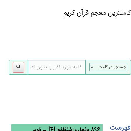
کاملترین معجم قرآن کریم
gle
tion
فهرست
896.«فعل» اسْتَقَامُوا [4] ← قوم