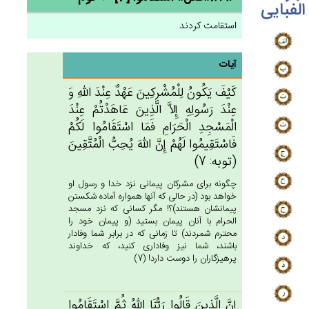
الفبایی
استقامت کردند
آیات
كَيْف‌َ يَكُون‌ُ لِلْمُشْرِكِين‌َ عَهْدٌ عِنْدَ الله‌ِ وَ
عِنْدَ رَسُولِه‌ِ إِلاَّ الَّذِين‌َ عَاهَدْتُم‌ْ عِنْدَ
الْمَسْجِدِ الْحَرَام‌ِ فَمَا اسْتَقَامُوا لَكُم‌ْ
فَاسْتَقِيمُوا لَهُم‌ْ إِن‌َّ الله‌َ يُحِب‌ُّ الْمُتَّقِين‌َ
(توبه: 7)
چگونه براى مشركان پيمانى نزد خدا و رسول او
خواهد بود (در حالى كه آنها همواره آماده شكستن
پيمانشان هستند)؟! مگر كسانى كه نزد مسجد
الحرام با آنان پيمان بستيد (و پيمان خود را
محترم شمردند) تا زمانى كه در برابر شما وفادار
باشند، شما نيز وفادارى كنيد، كه خداوند
پرهيزگاران را دوست دارد! (7)
إِن‌َّ الَّذِين‌َ قَالُوا رَبُّنَا الله‌ُ ثُم‌َّ اسْتَقَامُوا