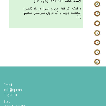
لَأََسْقَيْنَاهُمْ‌ مَاءً غَدَقَاً (جن: 16)
و اينكه اگر آنها [جنّ و انس‏] در راه (ايمان)
استقامت ورزند، با آب فراوان سيرابشان مى‏كنيم!
(16)
Email :
info@quran-
mojam.ir
Tel :