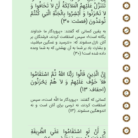
تَتَنَزَّل‌ُ عَلَيْهِم‌ُ الْمَلاَئِكَة‌ُ أَنْ لاَ تَخَافُوا وَ
لاَ تَحْزَنُوا وَ أَبْشِرُوا بِالْجَنَّة‌ِ الَّتِي‌ كُنْتُم‌ْ
تُوعَدُون‌َ (فصلت: 30)
به يقين كسانى كه گفتند: «پروردگار ما خداوند
يگانه است!» سپس استقامت كردند، فرشتگان بر
آنان نازل مى‏شوند كه: «نترسيد و غمگين مباشيد،
و بشارت باد بر شما به آن بهشتى كه به شما وعده
داده شده است! (30)
إِن‌َّ الَّذِين‌َ قَالُوا رَبُّنَا الله‌ُ ثُم‌َّ اسْتَقَامُوا
فَلاَ خَوْف‌ٌ عَلَيْهِم‌ْ وَ لاَ هُم‌ْ يَحْزَنُون‌َ
(احقاف: 13)
كسانى كه گفتند: «پروردگار ما اللَّه است»، سپس
استقامت كردند، نه ترسى براى آنان است و نه
اندوهگين مى‏شوند. (13)
وَ أَنْ لَوِ اسْتَقَامُوا عَلَي‌ الطَّرِيقَة‌ِ