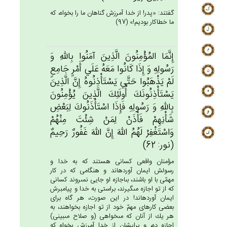
گفتند: «پدر! از خدا آمرزش گناهان ما را بخواه، كه
ما خطاكار بوديم!» (97)
إِنَّمَا المُؤْمِنُون‌َ الَّذِين‌َ آمَنُوا بِالله‌ِ وَ
رَسُولِه‌ِ وَ إِذَا كَانُوا مَعَه‌ُ عَلَي‌ أَمْرٍ جَامِع‌ٍ
لَم‌ْ يَذْهَبُوا حَتَّي‌ يَسْتَأْذِنُوه‌ُ إِن‌َّ الَّذِين‌َ
يَسْتَأْذِنُونَك‌َ أُولَئِك‌َ الَّذِين‌َ يُؤْمِنُون‌َ
بِالله‌ِ وَ رَسُولِه‌ِ فَإِذَا اسْتَأْذَنُوك‌َ لِبَعْض‌ِ
شَأْنِهِم‌ْ فَأْذَنْ‌ لِمَنْ‌ شِئْت‌َ مِنْهُم‌ْ
وَاسْتَغْفِرْ لَهُم‌ُ الله‌َ إِن‌َّ الله‌َ غَفُورٌ رَحِيم‌ٌ
(نور: 62)
مؤمنان واقعى كسانى هستند كه به خدا و
رسولش ايمان آورده‏اند و هنگامى كه در كار
مهمّى با او باشند، بى‏اجازه او جايى نمى‏روند كسانى
كه از تو اجازه مى‏گيرند، براستى به خدا و پيامبرش
ايمان آورده‏اند! در اين صورت، هر گاه براى
بعضى كارهاى مهمّ خود از تو اجازه بخواهند، به
هر يك از آنان كه مى‏خواهى (و صلاح مى‏بينى)
اجازه ده، و برايشان از خدا آمرزش بخواه كه