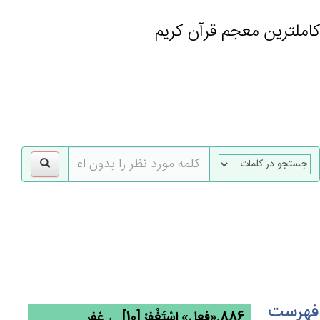
کاملترین معجم قرآن کریم
gle
tion
فهرست
886.«فعل» اسْتَغْفِرْ [10] ← غفر