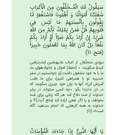
سَيَقُول‌ُ لَك‌َ الْمُـخَلَّفُون‌َ مِن‌َ الْأَعْرَاب‌ِ
شَغَلَتْنَا أَمْوَالُنَا وَ أَهْلُونَا فَاسْتَغْفِرْ لَنَا
يَقُولُون‌َ بِأَلْسِنَتِهِمْ‌ مَا لَيْس‌َ فِي‌
قُلُوبِهِم‌ْ قُل‌ْ فَمَنْ‌ يَمْلِك‌ُ لَكُمْ‌ مِن‌َ الله‌ِ
شَيْءً إِن‌ْ أَرَادَ بِكُم‌ْ ضَرَّاً أَوْ أَرَادَ بِكُم‌ْ
نَفْعَاً بَل‌ْ كَان‌َ الله‌ُ بِمَا تَعْمَلُون‌َ خَبِيرَاً
(فتح: 11)
بزودى متخلّفان از اعراب باديه‏نشين (عذرتراشى
كرده) مى‏گويند: « (حفظ) اموال و خانواده‏هاى ما،
ما را به خود مشغول داشت (و نتوانستيم در سفر
حديبيه تو را همراهى كنيم)، براى ما طلب
آمرزش كن!» آنها به زبان خود چيزى مى‏گويند كه
در دل ندارند! بگو: «چه كسى مى‏تواند در برابر
خداوند از شما دفاع كند هر گاه زيانى براى شما
بخواهد، و يا اگر نفعى اراده كند (مانع گردد)؟! و
خداوند به همه كارهايى كه انجام مى‏دهيد آگاه
است!» (11)
يَا أَيُّهَا النَّبِي‌ُّ إِذَا جَاءَك‌َ الْمُؤْمِنَات‌ُ