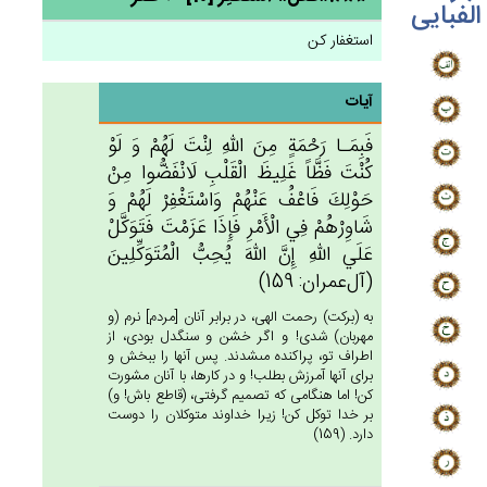
الفبایی
استغفار کن
آیات
فَبِمَـا رَحْمَة‌ٍ مِن‌َ الله‌ِ لِنْت‌َ لَهُم‌ْ وَ لَوْ
كُنْت‌َ فَظَّاً غَلِيظ‌َ الْقَلْب‌ِ لَانْفَضُّوا مِن‌ْ
حَوْلِك‌َ فَاعْف‌ُ عَنْهُم‌ْ وَاسْتَغْفِرْ لَهُم‌ْ وَ
شَاوِرْهُم‌ْ فِي‌ الْأَمْرِ فَإِذَا عَزَمْت‌َ فَتَوَكَّل‌ْ
عَلَي‌ الله‌ِ إِن‌َّ الله‌َ يُحِب‌ُّ الْمُتَوَكِّلِين‌َ
(آل‌عمران: 159)
به (بركت) رحمت الهى، در برابر آنان [مردم‏] نرم (و
مهربان) شدى! و اگر خشن و سنگدل بودى، از
اطراف تو، پراكنده مى‏شدند. پس آنها را ببخش و
براى آنها آمرزش بطلب! و در كارها، با آنان مشورت
كن! اما هنگامى كه تصميم گرفتى، (قاطع باش! و)
بر خدا توكل كن! زيرا خداوند متوكلان را دوست
دارد. (159)