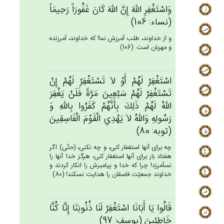
وَاسْتَغْفِرِ الله‌َ إِن‌َّ الله‌َ كَان‌َ غَفُورَاً رَحِيمَاً
(نساء: 106)
و از خداوند، طلب آمرزش نما! كه خداوند، آمرزنده
و مهربان است. (106)
اسْتَغْفِرْ لَهُم‌ْ أَوْ لاَ تَسْتَغْفِرْ لَهُم‌ْ إِنْ‌
تَسْتَغْفِرْ لَهُم‌ْ سَبْعِين‌َ مَرَّة‌ً فَلَن‌ْ يَغْفِرَ
الله‌ُ لَهُم‌ْ ذَلِك‌َ بِأَنَّهُم‌ْ كَفَرُوا بِالله‌ِ وَ
رَسُولِه‌ِ وَالله‌ُ لاَ يَهْدِي‌ الْقَوْم‌َ الْفَاسِقِين‌َ
(توبه: 80)
چه براى آنها استغفار كنى، و چه نكنى، (حتّى) اگر
هفتاد بار براى آنها استغفار كنى، هرگز خدا آنها را
نمى‏آمرزد! چرا كه خدا و پيامبرش را انكار كردند و
خداوند جمعيّت فاسقان را هدايت نمى‏كند! (80)
قَالُوا يَا أَبَانَا اسْتَغْفِرْ لَنَا ذُنُوبَنَا إِنَّا كُنَّا
خَاطِئِين‌َ (يوسف: 97)