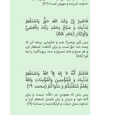
خداوند آمرزنده و مهربان است! (62)
فَاصْبِرْ إِن‌َّ وَعْدَ الله‌ِ حَق‌ٌّ وَاسْتَغْفِرْ
لِذَنْبِك‌َ وَ سَبِّح‌ْ بِحَمْدِ رَبِّك‌َ بِالْعَشِي‌ِّ
وَالْإِبْكَارِ (غافر: 55)
پس (اى پيامبر!) صبر و شكيبايى پيشه كن كه
وعده خدا حقّ است، و براى گناهت استغفار كن،
و هر صبح و شام تسبيح و حمد پروردگارت را بجا
آور! (55)
فَاعْلَم‌ْ أَنَّه‌ُ لاَ إِله‌َ إِلاَّ الله‌ُ وَاسْتَغْفِرْ
لِذَنْبِك‌َ وَ لِلْمُؤْمِنِين‌َ وَالْمُؤْمِنَات‌ِ وَالله‌ُ
يَعْلَم‌ُ مُتَقَلَّبَكُم‌ْ وَ مَثْوَاكُم‌ْ (محمد: 19)
پس بدان كه معبودى جز «اللَّه» نيست و براى
گناه خود و مردان و زنان باايمان استغفار كن! و
خداوند محل حركت و قرارگاه شما را مى‏داند! (19)