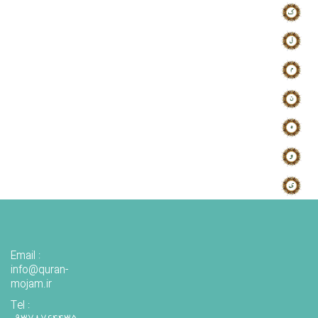
Email :
info@quran-
mojam.ir
Tel :