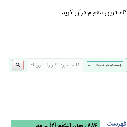
کاملترین معجم قرآن کریم
gle
tion
فهرست
884.«فعل» أَسْتَغْفِرُ [2] ← غفر