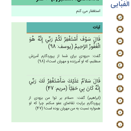
الفبایی
استغفار می کنم
آیات
قَال‌َ سَوْف‌َ أَسْتَغْفِرُ لَكُم‌ْ رَبِّي‌ إِنَّه‌ُ هُوَ
الْغَفُورُ الرَّحِيم‌ُ (يوسف: 98)
گفت: «بزودى براى شما از پروردگارم آمرزش
مى‏طلبم، كه او آمرزنده و مهربان است!» (98)
قَال‌َ سَلاَم‌ٌ عَلَيْك‌َ سَأَسْتَغْفِرُ لَك‌َ رَبِّي‌
إِنَّه‌ُ كَان‌َ بِي‌ حَفِيَّاً (مريم: 47)
(ابراهيم) گفت: «سلام بر تو! من بزودى از
پروردگارم برايت تقاضاى عفو مى‏كنم چرا كه او
همواره نسبت به من مهربان بوده است! (47)