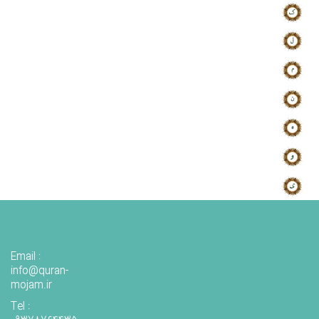
Email :
info@quran-
mojam.ir
Tel :