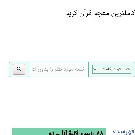
کاملترین معجم قرآن کریم
gle
tion
فهرست
88.«اسم» الْآلِهَة‌َ [1] ← اله