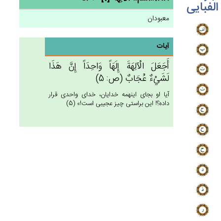
الفبایی
معبودان
آیات
أَجَعَل‌َ الْآلِهَة‌َ إِلَهَاً وَاحِدَاً إِن‌َّ هَذَا
لَشَي‌ْءٌ عُجَاب‌ٌ (ص: 5)
آيا او بجاى اينهمه خدايان، خداى واحدى قرار
داده؟! اين براستى چيز عجيبى است!» (5)