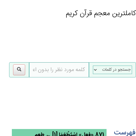
کاملترین معجم قرآن کریم
gle
tion
فهرست
871.«فعل» اسْتَطْعَمَا [1] ← طعم