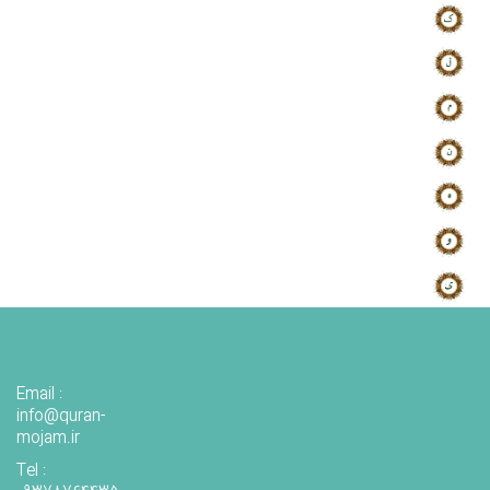
Email :
info@quran-
mojam.ir
Tel :