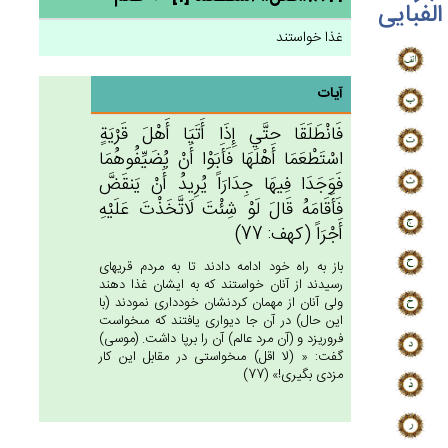
الفبایی
غذا خواستند
آیات
فَانْطَلَقَا حتَّي‌ إِذَا أَتَيَا أَهْل‌َ قَرْيَة‌ٍ
اسْتَطْعَمَا أَهْلَهَا فَأَبَوْا أَنْ‌ يُضَيِّفُوهُمَا
فَوَجَدَا فِيهَا جِدَارَاً يُرِيدُ أَنْ‌ يَنقَض‌َّ
فَأَقَامَه‌ُ قَال‌َ لَوْ شِئْت‌َ لَاتَّخَذْت‌َ عَلَيْه‌ِ
أَجْرَاً (كهف: 77)
باز به راه خود ادامه دادند تا به مردم قريه‏اى
رسيدند از آنان خواستند كه به ايشان غذا دهند
ولى آنان از مهمان كردنشان خوددارى نمودند (با
اين حال) در آن جا ديوارى يافتند كه مى‏خواست
فروريزد و (آن مرد عالم) آن را برپا داشت. (موسى)
گفت: « (لا اقل) مى‏خواستى در مقابل اين كار
مزدى بگيرى!» (77)