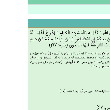
له‌ِ وَ كُفْرٌ بِه‌ِ وَالْمَسْجِدِ الْحَرَام‌ِ وَ إِخْرَاج‌ُ أَهْلِه‌ِ مِنْه‌ُ
ْ عَنْ‌ دِينِكُم‌ْ إِن‌ِ اسْتَطَاعُوا وَ مَنْ‌ يَرْتَدِدْ مِنْكُم‌ْ عَنْ‌ دِينِه‌ِ
َاب‌ُ النَّارِ هُم‌ْ فِيهَا خَالِدُون‌َ (بقره: 217)
 جلوگيرى از راه خدا (و گرايش مردم به آيين حق) و كفر ورزيدن
د فتنه، (و محيط نامساعد، كه مردم را به كفر، تشويق و از ايمان
يينتان برگردانند ولى كسى كه از آيينش برگردد، و در حال كفر بميرد،
بود. (217)
‏توانستند نقبى در آن ايجاد كنند. (97)
س: 67)