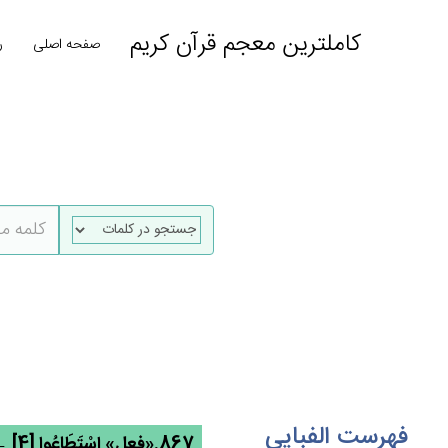
کاملترین معجم قرآن کریم
صفحه اصلی
ر
فهرست الفبایی
867.«فعل» اسْتَطَاعُوا [4] ← طوع