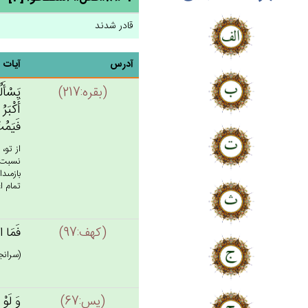
قادر شدند
آدرس
آیات
(بقره:217)
يَسْأَلُ
أَكْبَرُ
فَيَمُت‌
از تو،
نسبت ب
بازمى‏
تمام ا
(كهف:97)
فَمَا ا
(سرانجا
(يس:67)
وَ لَوْ