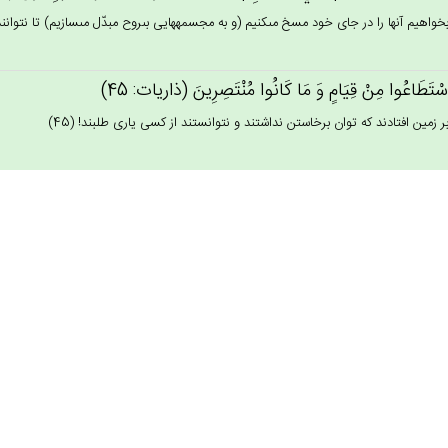
خواهيم آنها را در جاى خود مسخ مى‏كنيم (و به مجسمه‏هايى بى‏روح مبدّل مى‏سازيم) تا نتوانند ر
سْتَطَاعُوا مِنْ‌ قِيَام‌ٍ وَ مَا كَانُوا مُنْتَصِرِين‌َ (ذاريات: 45)
ر زمين افتادند كه توان برخاستن نداشتند و نتوانستند از كسى يارى طلبند! (45)