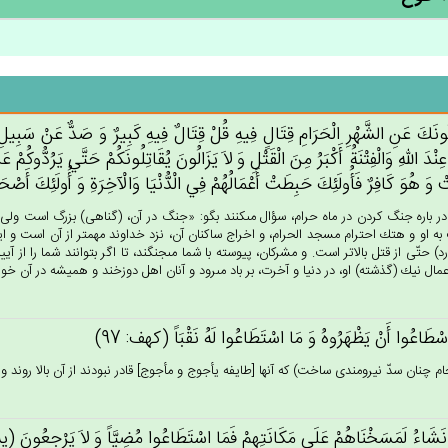
ونَك‌َ عَن‌ِ الشَّهْرِ الْحَرَام‌ِ قِتَال‌ٍ فِيه‌ِ قُل‌ْ قِتَال‌ٌ فِيه‌ِ كَبِيرٌ وَ صَدٌّ عَنْ‌ سَبِيل‌ِ ال
 عِنْدَ الله‌ِ وَالْفِتْنَة‌ُ أَكْبَرُ مِن‌َ الْقَتْل‌ِ وَ لاَ يَزَالُون‌َ يُقَاتِلُونَكُم‌ْ حَتَّي‌ يَرُدُّوكُم‌
ْ وَ هُوَ كَافِرٌ فَأُولَئِك‌َ حَبِطَت‌ْ أَعْمَالُهُم‌ْ فِي‌ الْدُّنْيَا وَالْآخِرَة‌ِ وَ أُولَئِك‌َ أَصْح
 در باره جنگ كردن در ماه حرام، سؤال مى‏كنند بگو: «جنگ در آن، (گناهى) بزرگ است ولى
ه او و هتك احترام مسجد الحرام، و اخراج ساكنان آن، نزد خداوند مهمتر از آن است و ايجا
دارد) حتّى از قتل بالاتر است. و مشركان، پيوسته با شما مى‏جنگند، تا اگر بتوانند شما را از آ
عمال نيك (گذشته) او، در دنيا و آخرت، بر باد مى‏رود و آنان اهل دوزخند و هميشه در آن خواهند 
سْطَاعُوا أَنْ‌ يَظْهَرُوه‌ُ وَ مَا اسْتَطَاعُوا لَه‌ُ نَقْبَاً (كهف: 97)
م چنان سدّ نيرومندى ساخت) كه آنها [طايفه يأجوج و مأجوج‏] قادر نبودند از آن بالا روند و نمى
 نَشَاءُ لَمَسَخْنَاهُم‌ْ عَلَي‌ مَكَانَتِهِم‌ْ فَمَا اسْتَطَاعُوا مُضِيَّاً وَ لاَ يَرْجِعُون‌َ (ي