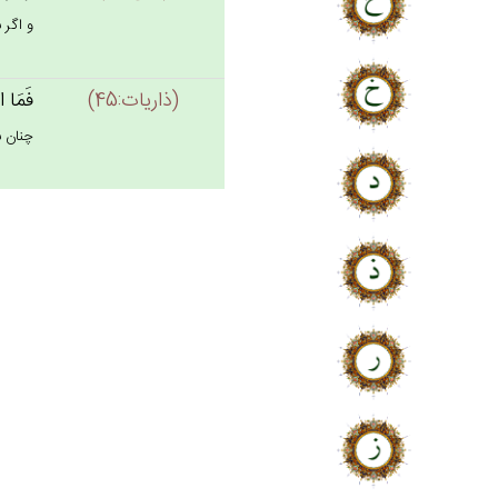
و اگر ب
(ذاريات:45)
فَمَا ا
چنان ب