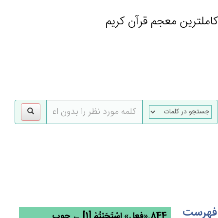
کاملترین معجم قرآن کریم
gle
tion
فهرست
844.«فعل» اسْتَجَبْتُمْ‌ [1] ← جوب