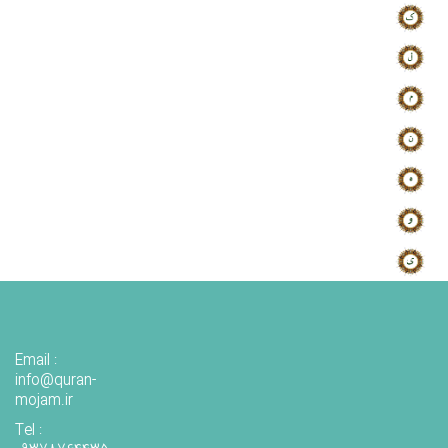
Email :
info@quran-
mojam.ir
Tel :