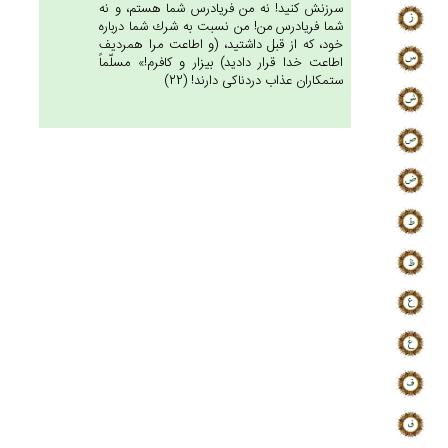
سرزنش كنيد! نه من فريادرس شما هستم، و نه
شما فريادرس من! من نسبت به شرك شما درباره
خود، كه از قبل داشتيد، (و اطاعت مرا همرديف
اطاعت خدا قرار داديد) بيزار و كافرم!» مسلّماً
ستمكاران عذاب دردناكى دارند! (22)