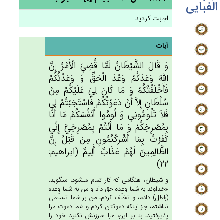
الفبایی
اجابت کردید
آیات
وَ قَال‌َ الشَّيْطَان‌ُ لَمَّا قُضِي‌َ الْأَمْرُ إِن‌َّ
الله‌َ وَعَدَكُم‌ْ وَعْدَ الْحَق‌ِّ وَ وَعَدْتُكُم‌ْ
فَأَخْلَفْتُكُم‌ْ وَ مَا كَان‌َ لِي‌َ عَلَيْكُمْ‌ مِنْ‌
سُلْطَان‌ٍ إِلاَّ أَنْ‌ دَعَوْتُكُم‌ْ فَاسْتَجَبْتُم‌ْ لِي‌
فَلاَ تَلُومُونِي‌ وَ لُومُوا أَنْفُسَكُمْ‌ مَا أَنَا
بِمُصْرِخِكُم‌ْ وَ مَا أَنْتُمْ بِمُصْرِخِي‌َّ إِنِّي‌
كَفَرْت‌ُ بِمَا أَشْرَكْتُمُون‌ِ مِنْ‌ قَبْل‌ُ إِن‌َّ
الظَّالِمِين‌َ لَهُم‌ْ عَذَاب‌ٌ أَلِيم‌ٌ (ابراهيم:
22)
و شيطان، هنگامى كه كار تمام مى‏شود، مى‏گويد:
«خداوند به شما وعده حق داد و من به شما وعده
(باطل) دادم، و تخلّف كردم! من بر شما تسلّطى
نداشتم، جز اينكه دعوتتان كردم و شما دعوت مرا
پذيرفتيد! بنا بر اين، مرا سرزنش نكنيد خود را