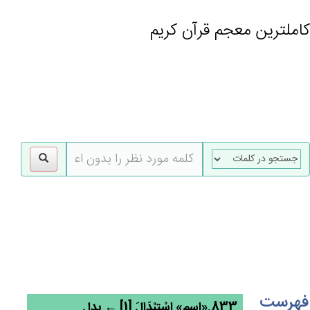
کاملترین معجم قرآن کریم
gle
tion
فهرست
833.«اسم» اسْتِبْدَال‌َ [1] ← بدل