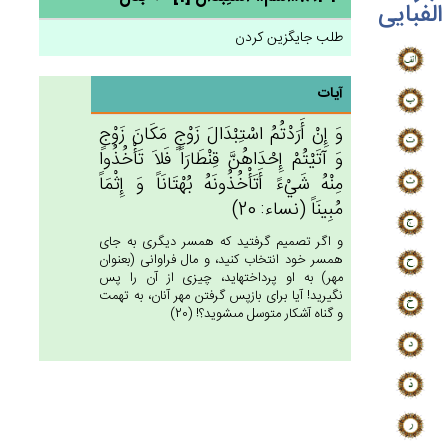
الفبایی
طلب جایگزین کردن
آیات
وَ إِن‌ْ أَرَدْتُم‌ُ اسْتِبْدَال‌َ زَوْج‌ٍ مَكَان‌َ زَوْج‌ٍ
وَ آتَيْتُم‌ْ إِحْدَاهُن‌َّ قِنْطَارَاً فَلاَ تَأْخُذُوا
مِنْه‌ُ شَيْءً أَتَأْخُذُونَه‌ُ بُهْتَانَاً وَ إِثْمَاً
مُبِينَاً (نساء: 20)
و اگر تصميم گرفتيد كه همسر ديگرى به جاى
همسر خود انتخاب كنيد، و مال فراوانى (بعنوان
مهر) به او پرداخته‏ايد، چيزى از آن را پس
نگيريد! آيا براى بازپس گرفتن مهر آنان، به تهمت
و گناه آشكار متوسل مى‏شويد؟! (20)