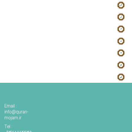
Email :
info@quran-
mojam.ir
Tel :