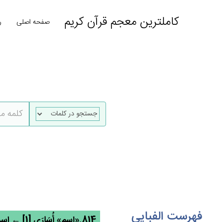
کاملترین معجم قرآن کریم
صفحه اصلی
ر
فهرست الفبایی
814.«اسم» أُسَارَي [1] ← اسر