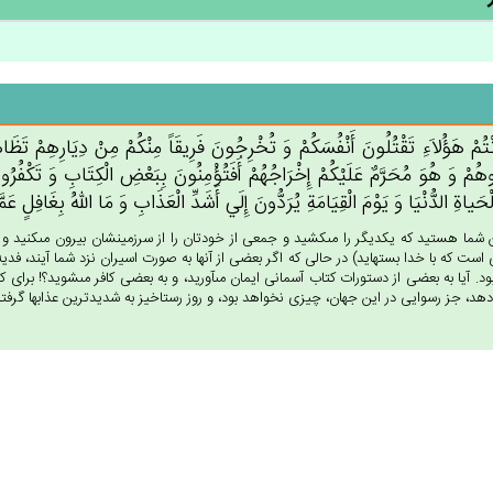
َنْتُم‌ْ هَؤُلاَءِ تَقْتُلُون‌َ أَنْفُسَكُم‌ْ وَ تُخْرِجُون‌َ فَرِيقَاً مِنْكُم‌ْ مِن‌ْ دِيَارِهِم‌ْ تَظَاهَ
وهُم‌ْ وَ هُوَ مُحَرَّم‌ٌ عَلَيْكُم‌ْ إِخْرَاجُهُم‌ْ أَفَتُؤْمِنُون‌َ بِبَعْض‌ِ الْكِتَاب‌ِ وَ تَكْفُرُون
حَياة‌ِ الدُّنْيَا وَ يَوْم‌َ الْقِيَامَة‌ِ يُرَدُّون‌َ إِلَي‌ أَشَدِّ الْعَذَاب‌ِ وَ مَا الله‌ُ بِغَافِل‌ٍ عَم
ن شما هستيد كه يكديگر را مى‏كشيد و جمعى از خودتان را از سرزمينشان بيرون مى‏كنيد و د
 است كه با خدا بسته‏ايد) در حالى كه اگر بعضى از آنها به صورت اسيران نزد شما آيند، فديه م
ود. آيا به بعضى از دستورات كتاب آسمانى ايمان مى‏آوريد، و به بعضى كافر مى‏شويد؟! براى
دهد، جز رسوايى در اين جهان، چيزى نخواهد بود، و روز رستاخيز به شديدترين عذابها گرفتار م