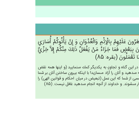
رُون‌َ عَلَيْهِم‌ْ بِالْإِثْم‌ِ وَالْعُدْوَان‌ِ وَ إِن‌ْ يَأْتُوكُم‌ْ أُسَارَي‌
‌َ بِبَعْض‌ٍ فَمَا جَزَاءُ مَن‌ْ يَفْعَل‌ُ ذَلِك‌َ مِنْكُم‌ْ إِلاَّ خِزْي‌ٌ
َّا تَعْمَلُون‌َ (بقره: 85)
ر اين گناه و تجاوز، به يكديگر كمك مى‏نماييد (و اينها همه نقض
ى‏دهيد و آنان را آزاد مى‏سازيد! با اينكه بيرون ساختن آنان بر شما
 كسى از شما كه اين عمل (تبعيض در ميان احكام و قوانين الهى) را
ى‏شوند. و خداوند از آنچه انجام مى‏دهيد غافل نيست. (85)