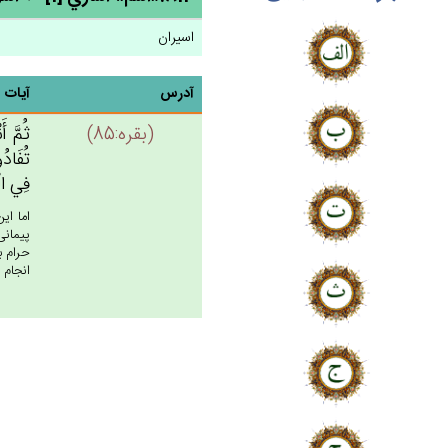
اسیران
آدرس
آیات
(بقره:85)
ثُم‌َّ أ
تُفَادُ
فِي‌ الْ
اما اي
پيمانى
حرام ب
انجام 