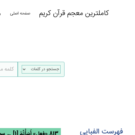
کاملترین معجم قرآن کریم
صفحه اصلی
ر
فهرست الفبایی
813.«فعل» أَسَأْتُمْ‌ [1] ← سوا