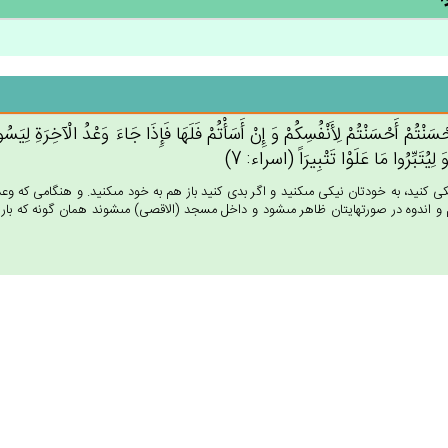
حْسَنْتُم‌ْ أَحْسَنْتُم‌ْ لِأَنْفُسِكُم‌ْ وَ إِن‌ْ أَسَأْتُم‌ْ فَلَهَا فَإِذَا جَاءَ وَعْدُ الْآخِرَة‌ِ ل
 وَ لِيُتَبِّرُوا مَا عَلَوْا تَتْبِيرَاً (اسراء: 7)
كى كنيد، به خودتان نيكى مى‏كنيد و اگر بدى كنيد باز هم به خود مى‏كنيد. و هنگامى كه
م و اندوه در صورتهايتان ظاهر مى‏شود و داخل مسجد (الاقصى) مى‏شوند همان گونه كه بار او