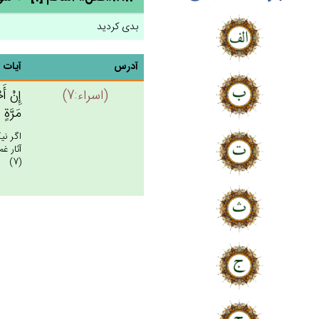
بدی کردید
آدرس
آیات
(اسراء:7)
إِن‌ْ أَ
مَرَّة‌ٍ
اگر ني
آثار غ
(7)