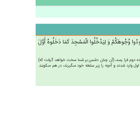
ِيَسُوءُوا وُجُوهَكُم‌ْ وَ لِيَدْخُلُوا الْمَسْجِدَ كَمَا دَخَلُوه‌ُ أَوَّل‌َ
 وعده دوم فرا رسد، (آن چنان دشمن بر شما سخت خواهد گرفت كه)
ل وارد شدند و آنچه را زير سلطه خود مى‏گيرند، در هم مى‏كوبند.