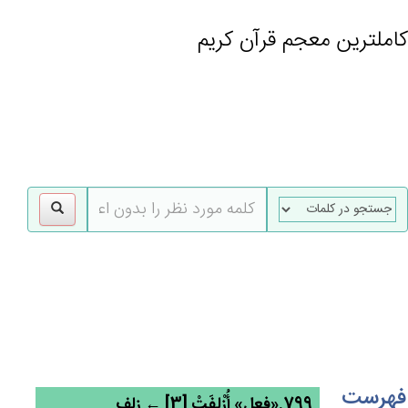
کاملترین معجم قرآن کریم
gle
tion
فهرست
799.«فعل» أُزْلِفَت‌ْ [3] ← زلف