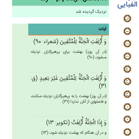
الفبایی
نزدیک گردیده شد
آیات
وَ أُزْلِفَت‌ِ الْجَنَّة‌ُ لِلْمُتَّقِين‌َ (شعراء: 90)
(در آن روز،) بهشت براى پرهيزكاران نزديك
مى‏شود، (90)
وَ أُزْلِفَت‌ِ الْجَنَّة‌ُ لِلْمُتَّقِين‌َ غَيْرَ بَعِيدٍ (ق:
31)
(در آن روز) بهشت را به پرهيزگاران نزديك مى‏كنند،
و فاصله‏اى از آنان ندارد! (31)
وَ إِذَا الْجَنَّة‌ُ أُزْلِفَت‌ْ (تكوير: 13)
و در آن هنگام كه بهشت نزديك شود، (13)