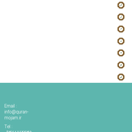
Email :
info@quran-
mojam.ir
Tel :