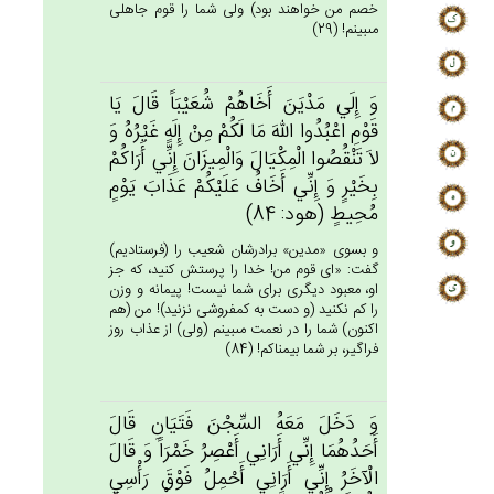
خصم من خواهند بود) ولى شما را قوم جاهلى
مى‏بينم! (29)
وَ إِلَي‌ مَدْيَن‌َ أَخَاهُم‌ْ شُعَيْبَاً قَال‌َ يَا
قَوْم‌ِ اعْبُدُوا الله‌َ مَا لَكُمْ‌ مِن‌ْ إِلَه‌ٍ غَيْرُه‌ُ وَ
لاَ تَنْقُصُوا الْمِكْيَال‌َ وَالْمِيزَان‌َ إِنِّي‌ أَرَاكُمْ‌
بِخَيْرٍ وَ إِنِّي‌ أَخَاف‌ُ عَلَيْكُم‌ْ عَذَاب‌َ يَوْم‌ٍ
مُحِيط‌ٍ (هود: 84)
و بسوى «مدين» برادرشان شعيب را (فرستاديم)
گفت: «اى قوم من! خدا را پرستش كنيد، كه جز
او، معبود ديگرى براى شما نيست! پيمانه و وزن
را كم نكنيد (و دست به كم‏فروشى نزنيد)! من (هم
اكنون) شما را در نعمت مى‏بينم (ولى) از عذاب روز
فراگير، بر شما بيمناكم! (84)
وَ دَخَل‌َ مَعَه‌ُ السِّجْن‌َ فَتَيَان‌ِ قَال‌َ
أَحَدُهُمَا إِنِّي‌ أَرَانِي‌ أَعْصِرُ خَمْرَاً وَ قَال‌َ
الْآخَرُ إِنِّي‌ أَرَانِي‌ أَحْمِل‌ُ فَوْق‌َ رَأْسِي‌