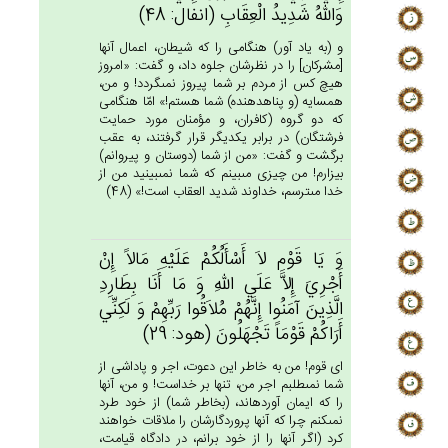
وَالله‌ُ شَدِيدُ الْعِقَاب‌ِ (انفال: 48)
و (به ياد آور) هنگامى را كه شيطان، اعمال آنها
[مشركان‏] را در نظرشان جلوه داد، و گفت: «امروز
هيچ كس از مردم بر شما پيروز نمى‏گردد! و من،
همسايه (و پناه‏دهنده) شما هستم!» امّا هنگامى
كه دو گروه (كافران، و مؤمنان مورد حمايت
فرشتگان) در برابر يكديگر قرار گرفتند، به عقب
برگشت و گفت: «من از شما (دوستان و پيروانم)
بيزارم! من چيزى مى‏بينم كه شما نمى‏بينيد من از
خدا مى‏ترسم، خداوند شديد العقاب است!» (48)
وَ يَا قَوْم‌ِ لاَ أَسْأَلُكُمْ‌ عَلَيْه‌ِ مَالاً إِن‌ْ
أَجْرِي‌َ إِلاَّ عَلَي‌ الله‌ِ وَ مَا أَنَا بِطَارِدِ
الَّذِين‌َ آمَنُوا إِنَّهُمْ‌ مُلاَقُوا رَبِّهِم‌ْ وَ لَكِنِّي‌
أَرَاكُم‌ْ قَوْمَاً تَجْهَلُون‌َ (هود: 29)
اى قوم! من به خاطر اين دعوت، اجر و پاداشى از
شما نمى‏طلبم اجر من، تنها بر خداست! و من، آنها
را كه ايمان آورده‏اند، (بخاطر شما) از خود طرد
نمى‏كنم چرا كه آنها پروردگارشان را ملاقات خواهند
كرد (اگر آنها را از خود برانم، در دادگاه قيامت،