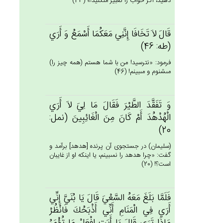
دهيد، اگر خواب را تعبير مى‏كنيد!» (43)
قَال‌َ لاَ تَخَافَا إِنَّنِي‌ مَعَكُمَا أَسْمَع‌ُ وَ أَرَي‌
(طه: 46)
فرمود: «نترسيد! من با شما هستم (همه چيز را)
مى‏شنوم و مى‏بينم! (46)
وَ تَفَقَّدَ الطَّيْرَ فَقَال‌َ مَا لِي‌َ لاَ أَرَي‌
الْهُدْهُدَ أَم‌ْ كَان‌َ مِن‌َ الْغَائِبِين‌َ (نمل:
20)
(سليمان) در جستجوى آن پرنده [هدهد] برآمد و
گفت: «چرا هدهد را نمى‏بينم، يا اينكه او از غايبان
است؟! (20)
فَلَمَّا بَلَغ‌َ مَعَه‌ُ السَّعْي‌َ قَال‌َ يَا بُنَي‌َّ إِنِّي‌
أَرَي‌ فِي‌ الْمَنَام‌ِ أَنِّي‌ أَذْبَحُك‌َ فَانْظُرْ