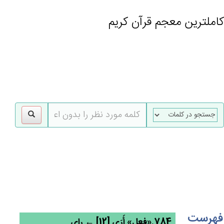
کاملترین معجم قرآن کریم
gle
tion
فهرست
784.«فعل» أَرَی [12] ← رای