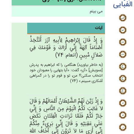
الفبایی
می بینم
آیات
وَ إِذْ قَال‌َ إِبْرَاهِيم‌ُ لِأَبِيه‌ِ آزَرَ أَتَتَّخِذُ
أَصْنَامَاً آلِهَة‌ً إِنِّي‌ أَرَاك‌َ وَ قَوْمَك‌َ فِي‌
ضَلاَل‌ٍ مُبِين‌ٍ (انعام: 74)
(به خاطر بياوريد) هنگامى را كه ابراهيم به پدرش
[عمويش‏] «آزر» گفت: «آيا بتهايى را معبودان خود
انتخاب مى‏كنى؟! من، تو و قوم تو را در گمراهى
آشكارى مى‏بينم.» (74)
وَ إِذْ زَيَّن‌َ لَهُم‌ُ الشَّيْطَان‌ُ أَعْمَالَهُم‌ْ وَ قَال‌َ
لاَ غَالِب‌َ لَكُم‌ُ الْيَوْم‌َ مِن‌َ النَّاس‌ِ وَ إِنِّي‌
جَارٌ لَكُم‌ْ فَلَمَّا تَرَاءَت‌ِ الْفِئَتَان‌ِ نَكَص‌َ
عَلَي‌ عَقِبَيْه‌ِ وَ قَال‌َ إِنِّي‌ بَرِي‌ءٌ مِنْكُم‌ْ
إِنِّي‌ أَرَي‌ مَا لاَ تَرَوْن‌َ إِنِّي‌ أَخَاف‌ُ الله‌َ