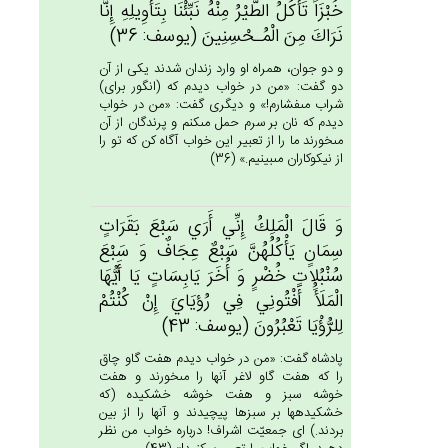
خُبْزَاً تَأْكُل‌ُ الطَّيْرُ مِنْه‌ُ نَبِّئْنَا بِتَأْوِيلِه‌ِ إِنَّا
نَرَاك‌َ مِن‌َ الْمُـحْسِنِين‌َ (يوسف: 36)
و دو جوان، همراه او وارد زندان شدند يكى از آن
دو گفت: «من در خواب ديدم كه (انگور براى)
شراب مى‏فشارم!» و ديگرى گفت: «من در خواب
ديدم كه نان بر سرم حمل مى‏كنم و پرندگان از آن
مى‏خورند ما را از تعبير اين خواب آگاه كن كه تو را
از نيكوكاران مى‏بينيم.» (36)
وَ قَال‌َ الْمَلِك‌ُ إِنِّي‌ أَرَي‌ سَبْع‌َ بَقَرَات‌ٍ
سِمَان‌ٍ يَأْكُلُهُن‌َّ سَبْع‌ٌ عِجَاف‌ٌ وَ سَبْع‌َ
سُنْبُلات‌ٍ خُضْرٍ وَ أُخَرَ يَابِسَات‌ٍ يَا أَيُّهَا
الْمَلَأَُ أَفْتُونِي‌ فِي‌ رُؤيَاي‌َ إِنْ‌ كُنْتُم‌ْ
لِلرُّؤْيَا تَعْبُرُون‌َ (يوسف: 43)
پادشاه گفت: «من در خواب ديدم هفت گاو چاق
را كه هفت گاو لاغر آنها را مى‏خورند و هفت
خوشه سبز و هفت خوشه خشكيده (كه
خشكيده‏ها بر سبزها پيچيدند و آنها را از بين
بردند.) اى جمعيّت اشراف! درباره خواب من نظر