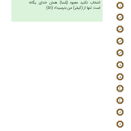
انتخاب نكنيد معبود (شما) همان خداى يگانه
است تنها از (كيفر) من بترسيد!» (51)