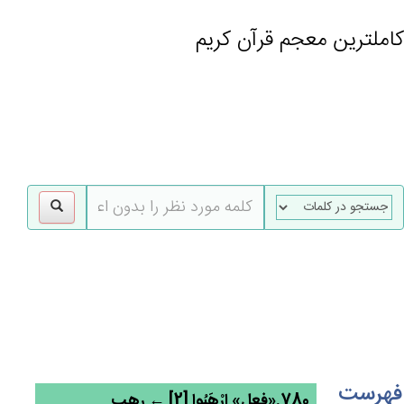
کاملترین معجم قرآن کریم
gle
tion
فهرست
780.«فعل» ارْهَبُوا [2] ← رهب