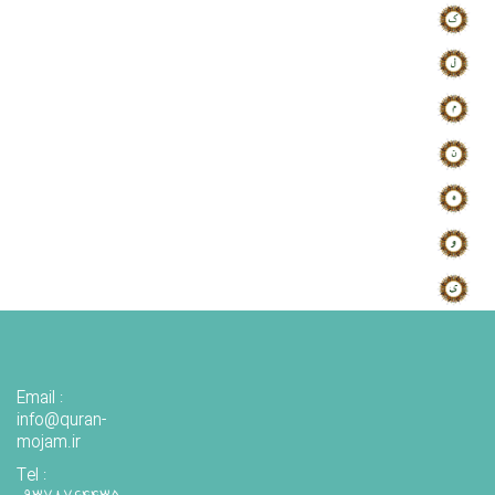
Email :
info@quran-
mojam.ir
Tel :