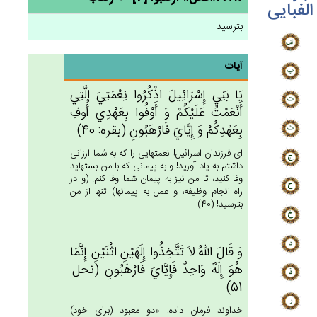
الفبایی
بترسید
آیات
يَا بَنِي‌ إِسْرَائِيل‌َ اذْكُرُوا نِعْمَتِي‌َ الَّتِي‌
أَنْعَمْت‌ُ عَلَيْكُم‌ْ وَ أَوْفُوا بِعَهْدِي‌ أُوف‌ِ
بِعَهْدِكُم‌ْ وَ إِيَّاي‌َ فَارْهَبُون‌ِ (بقره: 40)
اى فرزندان اسرائيل! نعمتهايى را كه به شما ارزانى
داشتم به ياد آوريد! و به پيمانى كه با من بسته‏ايد
وفا كنيد، تا من نيز به پيمان شما وفا كنم. (و در
راه انجام وظيفه، و عمل به پيمانها) تنها از من
بترسيد! (40)
وَ قَال‌َ الله‌ُ لاَ تَتَّخِذُوا إِلَهَيْن‌ِ اثْنَيْن‌ِ إِنَّمَا
هُوَ إِلَه‌ٌ وَاحِدٌ فَإِيَّاي‌َ فَارْهَبُون‌ِ (نحل:
51)
خداوند فرمان داده: «دو معبود (براى خود)