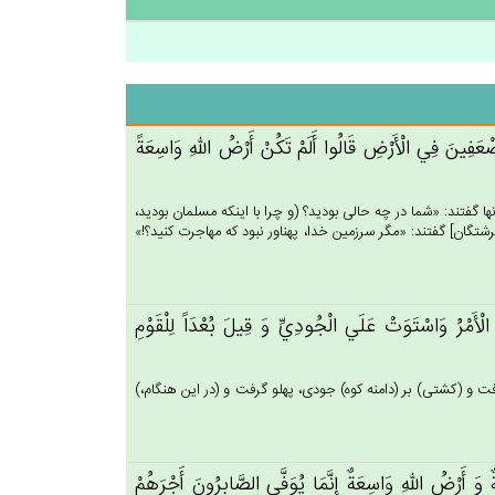
تَضْعَفِين‌َ فِي‌ الْأَرْض‌ِ قَالُوا أَلَم‌ْ تَكُن‌ْ أَرْض‌ُ الله‌ِ وَاسِعَة‌ً
ها گفتند: «شما در چه حالى بوديد؟ (و چرا با اينكه مسلمان بوديد،
تگان‏] گفتند: «مگر سرزمين خدا، پهناور نبود كه مهاجرت كنيد؟!»
مْرُ وَاسْتَوَت‌ْ عَلَي‌ الْجُودِي‌ِّ وَ قِيل‌َ بُعْدَاً لِلْقَوْم‌ِ
فت و (كشتى) بر (دامنه كوه) جودى، پهلو گرفت و (در اين هنگام،)
ٌ وَ أَرْض‌ُ الله‌ِ وَاسِعَة‌ٌ إِنَّمَا يُوَفَّي‌ الصَّابِرُون‌َ أَجْرَهُمْ‌