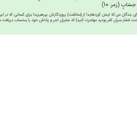
ِ حِسَاب‌ٍ (زمر: 10)
اى بندگان من كه ايمان آورده‏ايد! از (مخالفت) پروردگارتان بپرهيزيد! براى كسانى كه در
حت فشار سران كفر بوديد مهاجرت كنيد) كه صابران اجر و پاداش خود را بى‏حساب دريافت مى‏دار