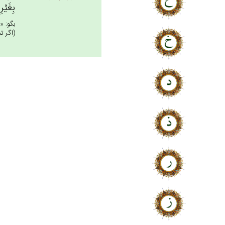
بِغَيْر
بگو: «
(اگر ت