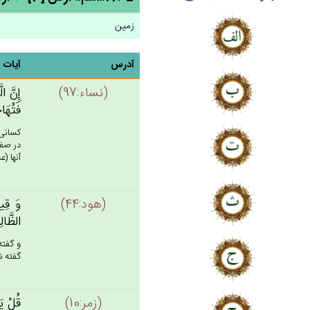
زمین
آدرس
آیات
(نساء:97)
إِن‌َّ ا
فَتُهَا
كسانى 
در صفِ
آنها (
(هود:44)
وَ قِيل
الظَّال
و گفته
گفته ش
(زمر:10)
قُل‌ْ يَ