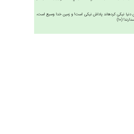
 اين دنيا نيكى كرده‏اند پاداش نيكى است! و زمين خدا وسيع است،
ند! (10)