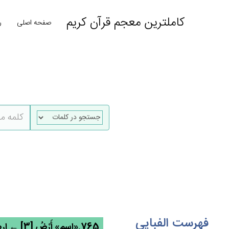
کاملترین معجم قرآن کریم
صفحه اصلی
ر
فهرست الفبایی
765.«اسم» أَرْض‌ُ [3] ← ارض