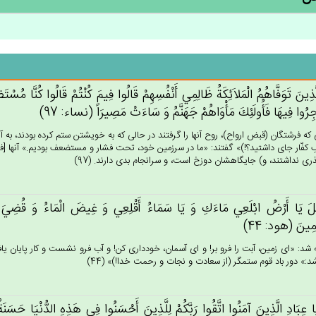
لَّذِين‌َ تَوَفَّاهُم‌ُ الْمَلاَئِكَة‌ُ ظَالِمِي‌ أَنْفُسِهِم‌ْ قَالُوا فِيم‌َ كُنْتُم‌ْ قَالُوا كُنَّا مُسْ
جِرُوا فِيهَا فَأُولَئِك‌َ مَأْوَاهُم‌ْ جَهَنَّم‌ُ وَ سَاءَت‌ْ مَصِيرَاً (نساء: 97)
كه فرشتگان (قبض ارواح)، روح آنها را گرفتند در حالى كه به خويشتن ستم كرده بودند، به آن
 كفّار جاى داشتيد؟!)» گفتند: «ما در سرزمين خود، تحت فشار و مستضعف بوديم.» آنها [فرش
عذرى نداشتند، و) جايگاهشان دوزخ است، و سرانجام بدى دارند. (97)
‌َ يَا أَرْض‌ُ ابْلَعِي‌ مَاءَك‌ِ وَ يَا سَمَاءُ أَقْلِعِي‌ وَ غِيض‌َ الْمَاءُ وَ قُضِيَ‌ الْأَ
ِمِين‌َ (هود: 44)
 شد: «اى زمين، آبت را فرو بر! و اى آسمان، خوددارى كن! و آب فرو نشست و كار پايان يا
د:» دور باد قوم ستمگر (از سعادت و نجات و رحمت خدا!)» (44)
ا عِبَادِ الَّذِين‌َ آمَنُوا اتَّقُوا رَبَّكُم‌ْ لِلَّذِين‌َ أَحْسَنُوا فِي‌ هَذِه‌ِ الدُّنْيَا حَسَنَة‌