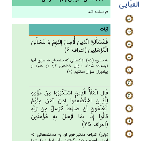
الفبایی
فرستاده شد
آیات
فَلَنَسْأَلَنَّ الَّذِين‌َ أُرْسِل‌َ إِلَيْهِم‌ْ وَ لَنَسْأَلَنَّ
الْمُرْسَلِين‌َ (اعراف: 6)
به يقين، (هم) از كسانى كه پيامبران به سوى آنها
فرستاده شدند سؤال خواهيم كرد (و هم) از
پيامبران سؤال مى‏كنيم! (6)
قَال‌َ الْمَلَأَُ الَّذِين‌َ اسْتَكْبَرُوا مِنْ‌ قَوْمِه‌ِ
لِلَّذِين‌َ اسْتُضْعِفُوا لِمَن‌ْ آمَن‌َ مِنْهُم‌ْ
أَتَعْلَمُون‌َ أَن‌َّ صَالِحَاً مُرْسَل‌ٌ مِنْ‌ رَبِّه‌ِ
قَالُوا إِنَّا بِمَا أُرْسِل‌َ بِه‌ِ مُؤْمِنُون‌َ
(اعراف: 75)
(ولى) اشراف متكبر قوم او، به مستضعفانى كه
ايمان آورده بودند، گفتند: «آيا (براستى) شما