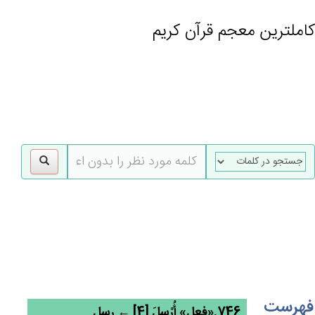
کاملترین معجم قرآن کریم
gle
tion
فهرست
746.«فعل» أُرْسِل‌َ [4] ← رسل