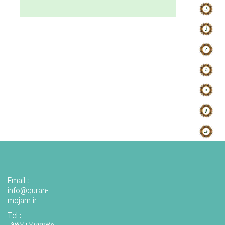
Email :
info@quran-
mojam.ir
Tel :