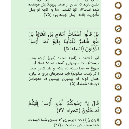
يقين داريد كه صالح از طرف پروردگارش فرستاده
شده است؟!» آنها گفتند: «ما به آنچه او بدان
مأموريت يافته، ايمان آورده‏ايم.» (75)
بَل‌ْ قَالُوا أَضْغَاث‌ُ أَحْلاَم‌ٍ بَل‌ِ افْتَرَاه‌ُ بَل‌ْ
هُوَ شَاعِرٌ فَلْيَأْتِنَا بِآيَة‌ٍ كَمَا أُرْسِل‌َ
الْأَوَّلُون‌َ (انبياء: 5)
آنها گفتند: « (آنچه محمّد (ص) آورده وحى
نيست) بلكه خوابهايى آشفته است! اصلًا آن را
بدروغ به خدا بسته نه، بلكه او يك شاعر است!
(اگر راست مى‏گويد) بايد معجزه‏اى براى ما بياورد
همان گونه كه پيامبران پيشين (با معجزات)
فرستاده شدند!» (5)
قَال‌َ إِن‌َّ رَسُولَكُم‌ُ الَّذِي‌ أُرْسِل‌َ إِلَيْكُم‌ْ
لَمَـجْنُون‌ٌ (شعراء: 27)
(فرعون) گفت: «پيامبرى كه بسوى شما فرستاده
شده مسلّماً ديوانه است!» (27)