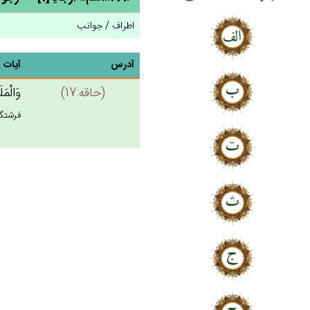
اطراف / جوانب
آدرس
آیات
(حاقه:17)
وَالْمَل
فرشتگا