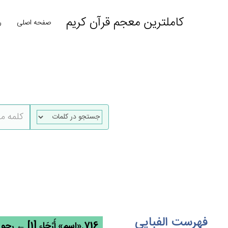
کاملترین معجم قرآن کریم
صفحه اصلی
ر
فهرست الفبایی
716.«اسم» أَرْجَاءِ [1] ← رجو