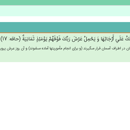
َك‌ُ عَلَي‌ أَرْجَائِهَا وَ يَحْمِل‌ُ عَرْش‌َ رَبِّك‌َ فَوْقَهُم‌ْ يَوْمَئِذٍ ثَمَانِيَة‌ٌ (حاقه: 17)
ن در اطراف آسمان قرار مى‏گيرند (و براى انجام مأموريتها آماده مى‏شوند) و آن روز عرش پرورد