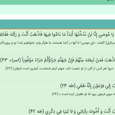
يَا مُوسَي‌ إِنَّا لَن‌ْ نَدْخُلَهَا أَبَدَاً مَا دَامُوا فِيهَا فَاذْهَب‌ْ أَنْت‌َ وَ رَبُّك‌َ فَقَاتِلا
سرائيل) گفتند: «اى موسى! تا آنها در آنجا هستند، ما هرگز وارد نخواهيم شد! تو و پروردگارت ب
ذْهَب‌ْ فَمَنْ‌ تَبِعَك‌َ مِنْهُم‌ْ فَإِن‌َّ جَهَنَّم‌َ جَزَاؤُكُم‌ْ جَزَاءً مَوْفُورَاً (اسراء: 63)
 «برو! هر كس از آنان از تو تبعيت كند، جهنم كيفر شماست، كيفرى است فراوان! (63)
 إِلَي‌ فِرْعَوْن‌َ إِنَّه‌ُ طَغَي‌ (طه: 24)
ه سوى فرعون برو، كه او طغيان كرده است.» (24)
ْ أَنْت‌َ وَ أَخُوك‌َ بِآيَاتِي‌ وَ لاَ تَنِيَا فِي‌ ذِكْرِي‌ (طه: 42)