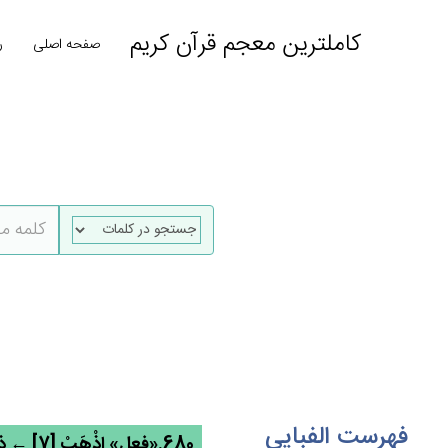
کاملترین معجم قرآن کریم
صفحه اصلی
ر
فهرست الفبایی
680.«فعل» اذْهَب‌ْ [7] ← ذهب