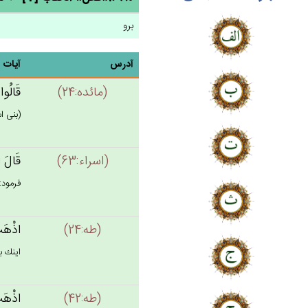
برو
آدرس
آیات
(مائده:24)
قَالُوا 
(بنى ا
(اسراء:63)
قَال‌َ ا
فرمود:
(طه:24)
اذْهَب‌ْ
اينك ب
(طه:42)
اذْهَب‌