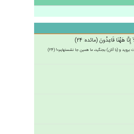
َ إِنَّا هَهُنَا قَاعِدُون‌َ (مائده: 24)
رويد و (با آنان) بجنگيد، ما همين جا نشسته‏ايم»! (24)