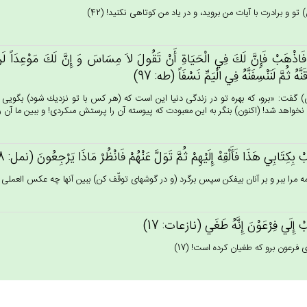
 تو و برادرت با آيات من برويد، و در ياد من كوتاهى نكنيد! (42)
فَاذْهَب‌ْ فَإِن‌َّ لَك‌َ فِي الْحَيَاة‌ِ أَنْ‌ تَقُول‌َ لاَ مِسَاس‌َ وَ إِن‌َّ لَك‌َ مَوْعِدَاً لَن‌ْ 
قَنَّه‌ُ ثُم‌َّ لَنَنْسِفَنَّه‌ُ فِي‌ الْيَم‌ِّ نَسْفَاً (طه: 97)
 گفت: «برو، كه بهره تو در زندگى دنيا اين است كه (هر كس با تو نزديك شود) بگويى «
نخواهد شد! (اكنون) بنگر به اين معبودت كه پيوسته آن را پرستش مى‏كردى! و ببين ما آن را ن
 بِكِتَابِي‌ هَذَا فَأَلْقِه‌ْ إِلَيْهِم‌ْ ثُم‌َّ تَوَل‌َّ عَنْهُم‌ْ فَانْظُرْ مَاذَا يَرْجِعُون‌َ (نمل: 28)
مه مرا ببر و بر آنان بيفكن سپس برگرد (و در گوشه‏اى توقّف كن) ببين آنها چه عكس العملى نشا
ْ إِلَي‌ فِرْعَوْن‌َ إِنَّه‌ُ طَغَي‌ (نازعات: 17)
 فرعون برو كه طغيان كرده است! (17)