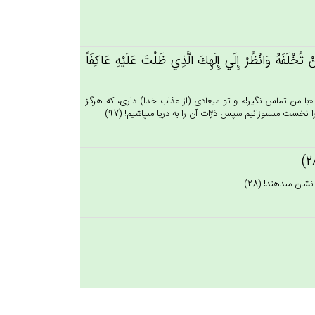
تُخْلَفَه‌ُ وَانْظُرْ إِلَي‌ إِلَهِك‌َ الَّذِي‌ ظَلْت‌َ عَلَيْه‌ِ عَاكِفَاً
با من تماس نگير!» و تو ميعادى (از عذاب خدا) دارى، كه هرگز
خست مى‏سوزانيم سپس ذرّات آن را به دريا مى‏پاشيم! (97)
ن مى‏دهند! (28)