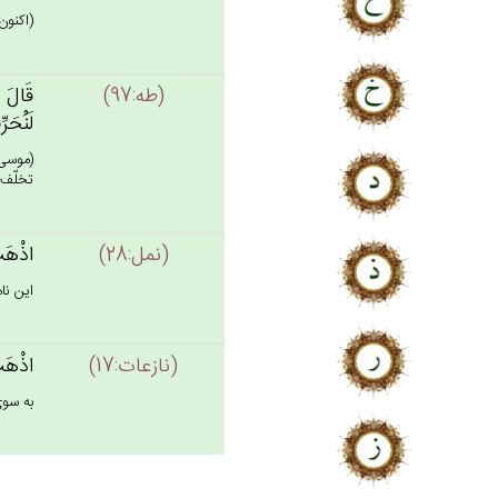
(اكنون)
(طه:97)
قَال‌َ 
لَنُحَرِّ
(موسى)
تخلّف 
(نمل:28)
اذْهَبْ‌
اين نا
(نازعات:17)
اذْهَب‌
به سوى