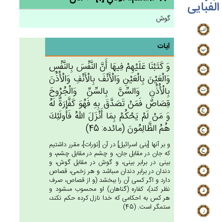
الفبایی
گوش
آیات
وَ كَتَبْنَا عَلَيْهِم‌ْ فِيهَا أَن‌َّ النَّفْس‌َ بِالنَّفْس‌ِ
وَالْعَيْن‌َ بِالْعَيْن‌ِ وَالْأَنْف‌َ بِالْأَنْف‌ِ وَالْأُذُن‌َ
بِالْأُذُن‌ِ وَالسِّن‌َّ بِالسِّن‌ِّ وَالْجُرُوح‌َ
قِصَاص‌ٌ فَمَنْ‌ تَصَدَّق‌َ بِه‌ِ فَهُوَ كَفَّارَة‌ٌ لَه‌ُ
وَ مَنْ‌ لَم‌ْ يَحْكُمْ‌ بِمَا أَنْزَل‌َ الله‌ُ فَأُولَئِك‌َ
هُم‌ُ الظَّالِمُون‌َ (مائده: 45)
و بر آنها [بنى اسرائيل‏] در آن [تورات‏]، مقرر داشتيم
كه جان در مقابل جان، و چشم در مقابل چشم، و
بينى در برابر بينى، و گوش در مقابل گوش، و
دندان در برابر دندان مى‏باشد و هر زخمى، قصاص
دارد و اگر كسى آن را ببخشد (و از قصاص، صرف
نظر كند)، كفاره (گناهان) او محسوب مى‏شود و
هر كس به احكامى كه خدا نازل كرده حكم نكند،
ستمگر است. (45)