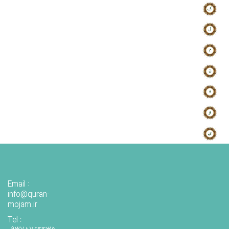
Email :
info@quran-
mojam.ir
Tel :