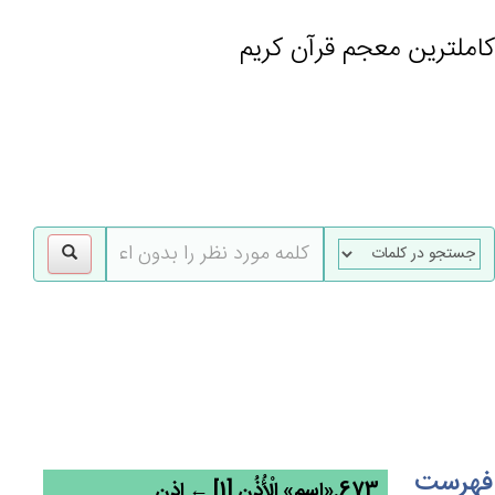
کاملترین معجم قرآن کریم
gle
tion
فهرست
673.«اسم» الْأُذُن‌ِ [1] ← اذن