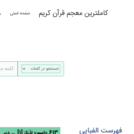
کاملترین معجم قرآن کریم
صفحه اصلی
ر
فهرست الفبایی
613.«اسم» إِدْبَارَ [1] ← دبر