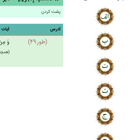
پشت کردن
آدرس
آیات
(طور:49)
وَ مِن‌َ
(همچني