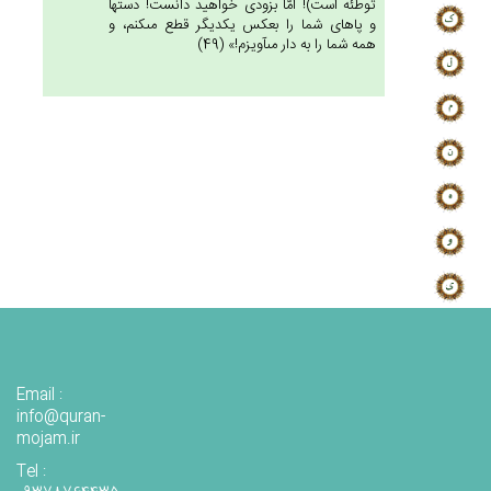
توطئه است)! امّا بزودى خواهيد دانست! دستها
و پاهاى شما را بعكس يكديگر قطع مى‏كنم، و
همه شما را به دار مى‏آويزم!» (49)
Email :
info@quran-
mojam.ir
Tel :