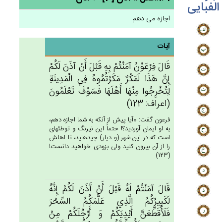
الفبایی
اجازه می دهم
آیات
قَال‌َ فِرْعَوْن‌ُ آمَنْتُم‌ْ بِه‌ِ قَبْل‌َ أَن‌ْ آذَن‌َ لَكُم‌ْ
إِن‌َّ هَذَا لَمَكْرٌ مَكَرْتُمُوه‌ُ فِي‌ الْمَدِينَة‌ِ
لِتُخْرِجُوا مِنْهَا أَهْلَهَا فَسَوْف‌َ تَعْلَمُون‌َ
(اعراف: 123)
فرعون گفت: «آيا پيش از آنكه به شما اجازه دهم،
به او ايمان آورديد؟! حتماً اين نيرنگ و توطئه‏اى
است كه در اين شهر (و ديار) چيده‏ايد، تا اهلش
را از آن بيرون كنيد ولى بزودى خواهيد دانست!
(123)
قَال‌َ آمَنْتُم‌ْ لَه‌ُ قَبْل‌َ أَن‌ْ آَذَن‌َ لَكُم‌ْ إِنَّه‌ُ
لَكَبِيرُكُم‌ُ الَّذِي‌ عَلَّمَكُم‌ُ السِّحْرَ
فَلَأُقَطِّعَن‌َّ أَيْدِيَكُم‌ْ وَ أَرْجُلَكُمْ‌ مِن‌ْ