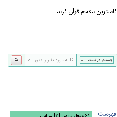
کاملترین معجم قرآن کریم
gle
tion
فهرست
61.«فعل » آذَن‌َ [3] ← اذن