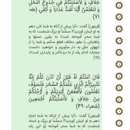
خِلاَف‌ٍ وَ لَأُصَلِّبَنَّكُم‌ْ فِي‌ جُذُوع‌ِ النَّخْل‌ِ
وَ لَتَعْلَمُن‌َّ أَيُّنَا أَشَدُّ عَذَابَاً وَ أَبْقَي‌ (طه:
71)
(فرعون) گفت: «آيا پيش از آنكه به شما اذن دهم
به او ايمان آورديد؟! مسلّماً او بزرگ شماست كه به
شما سحر آموخته است! به يقين دستها و
پاهايتان را بطور مخالف قطع مى‏كنم و شما را از
تنه‏هاى نخل به دار مى‏آويزم و خواهيد دانست
مجازات كدام يك از ما دردناكتر و پايدارتر است!»
(71)
قَال‌َ آمَنْتُم‌ْ لَه‌ُ قَبْل‌َ أَن‌ْ آذَن‌َ لَكُم‌ْ إِنَّه‌ُ
لَكَبِيرُكُم‌ُ الَّذِي‌ عَلَّمَكُم‌ُ السِّحْرَ فَلَسَوْف‌َ
تَعْلَمُون‌َ لَأُقَطِّعَن‌َّ أَيْدِيَكُم‌ْ وَ أَرْجُلَكُمْ‌
مِن‌ْ خِلاَف‌ٍ وَ لَأُصَلِّبَنَّكُم‌ْ أَجْمَعِين‌َ
(شعراء: 49)
(فرعون) گفت: «آيا پيش از اينكه به شما اجازه
دهم به او ايمان آورديد؟! مسلّماً او بزرگ و استاد
شماست كه به شما سحر آموخته (و اين يك