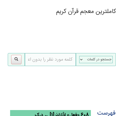
کاملترین معجم قرآن کریم
gle
tion
فهرست
608.«فعل» ادَّارَك‌َ [1] ← درک