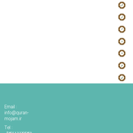
Email :
info@quran-
mojam.ir
Tel :