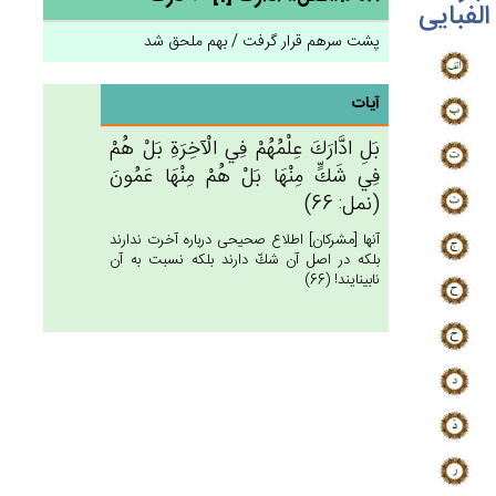
الفبایی
پشت سرهم قرار گرفت / بهم ملحق شد
آیات
بَل‌ِ ادَّارَك‌َ عِلْمُهُم‌ْ فِي‌ الْآخِرَة‌ِ بَل‌ْ هُم‌ْ
فِي‌ شَك‌ٍّ مِنْهَا بَل‌ْ هُمْ‌ مِنْهَا عَمُون‌َ
(نمل: 66)
آنها [مشركان‏] اطلاع صحيحى درباره آخرت ندارند
بلكه در اصل آن شكّ دارند بلكه نسبت به آن
نابينايند! (66)