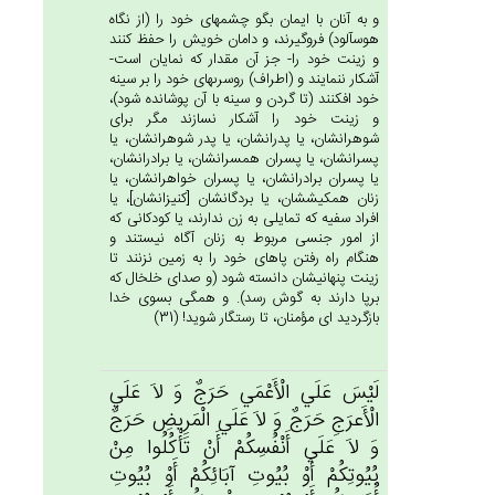
و به آنان با ايمان بگو چشمهاى خود را (از نگاه
هوس‏آلود) فروگيرند، و دامان خويش را حفظ كنند
و زينت خود را- جز آن مقدار كه نمايان است-
آشكار ننمايند و (اطراف) روسرى‏هاى خود را بر سينه
خود افكنند (تا گردن و سينه با آن پوشانده شود)،
و زينت خود را آشكار نسازند مگر براى
شوهرانشان، يا پدرانشان، يا پدر شوهرانشان، يا
پسرانشان، يا پسران همسرانشان، يا برادرانشان،
يا پسران برادرانشان، يا پسران خواهرانشان، يا
زنان هم‏كيششان، يا بردگانشان [كنيزانشان‏]، يا
افراد سفيه كه تمايلى به زن ندارند، يا كودكانى كه
از امور جنسى مربوط به زنان آگاه نيستند و
هنگام راه رفتن پاهاى خود را به زمين نزنند تا
زينت پنهانيشان دانسته شود (و صداى خلخال كه
برپا دارند به گوش رسد). و همگى بسوى خدا
بازگرديد اى مؤمنان، تا رستگار شويد! (31)
لَيْس‌َ عَلَي‌ الْأَعْمَي‌ حَرَج‌ٌ وَ لاَ عَلَي‌
الْأَعرَج‌ِ حَرَج‌ٌ وَ لاَ عَلَي‌ الْمَرِيض‌ِ حَرَج‌ٌ
وَ لاَ عَلَي‌ أَنْفُسِكُم‌ْ أَنْ‌ تَأْكُلُوا مِن‌ْ
بُيُوتِكُم‌ْ أَوْ بُيُوت‌ِ آبَائِكُم‌ْ أَوْ بُيُوت‌ِ