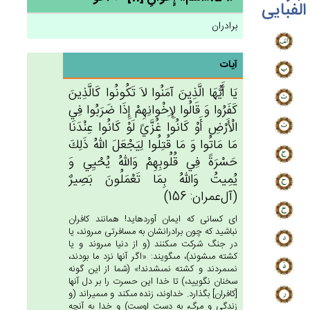
الفبایی
برادران
آیات
يَا أَيُّهَا الَّذِين‌َ آمَنُوا لاَ تَكُونُوا كَالَّذِين‌َ
كَفَرُوا وَ قَالُوا لِإِخْوانِهِم‌ْ إِذَا ضَرَبُوا فِي‌
الْأَرْض‌ِ أَوْ كَانُوا غُزَّيً‌ لَوْ كَانُوا عِنْدَنَا
مَا مَاتُوا وَ مَا قُتِلُوا لِيَجْعَل‌َ الله‌ُ ذَلِك‌َ
حَسْرَة‌ً فِي‌ قُلُوبِهِم‌ْ وَالله‌ُ يُحْيِي‌ وَ
يُمِيت‌ُ وَالله‌ُ بِمَا تَعْمَلُون‌َ بَصِيرٌ
(آل‌عمران: 156)
اى كسانى كه ايمان آورده‏ايد! همانند كافران
نباشيد كه چون برادرانشان به مسافرتى مى‏روند، يا
در جنگ شركت مى‏كنند (و از دنيا مى‏روند و يا
كشته مى‏شوند)، مى‏گويند: «اگر آنها نزد ما بودند،
نمى‏مردند و كشته نمى‏شدند!» (شما از اين گونه
سخنان نگوييد،) تا خدا اين حسرت را بر دل آنها
[كافران‏] بگذارد. خداوند، زنده مى‏كند و مى‏ميراند (و
زندگى و مرگ، به دست اوست) و خدا به آنچه