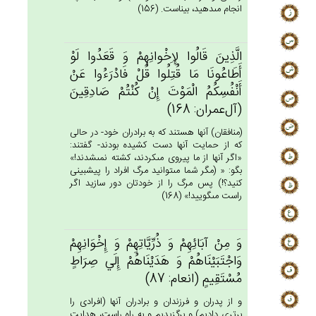
انجام مى‏دهيد، بيناست. (156)
الَّذِين‌َ قَالُوا لِإِخْوانِهِم‌ْ وَ قَعَدُوا لَوْ
أَطَاعُونَا مَا قُتِلُوا قُل‌ْ فَادْرَءُوا عَن‌ْ
أَنْفُسِكُم‌ُ الْمَوْت‌َ إِنْ‌ كُنْتُم‌ْ صَادِقِين‌َ
(آل‌عمران: 168)
(منافقان) آنها هستند كه به برادران خود- در حالى
كه از حمايت آنها دست كشيده بودند- گفتند:
«اگر آنها از ما پيروى مى‏كردند، كشته نمى‏شدند!»
بگو: « (مگر شما مى‏توانيد مرگ افراد را پيش‏بينى
كنيد؟!) پس مرگ را از خودتان دور سازيد اگر
راست مى‏گوييد!» (168)
وَ مِن‌ْ آبَائِهِم‌ْ وَ ذُرِّيَّاتِهِم‌ْ وَ إِخْوَانِهِم‌ْ
وَاجْتَبَيْنَاهُم‌ْ وَ هَدَيْنَاهُم‌ْ إِلَي‌ صِرَاط‌ٍ
مُسْتَقِيم‌ٍ (انعام: 87)
و از پدران و فرزندان و برادران آنها (افرادى را
برترى داديم) و برگزيديم و به راه راست، هدايت