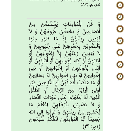
نموديم. (87)
وَ قُلْ‌ لِلْمُؤْمِنَات‌ِ يَغْضُضْن‌َ مِن‌ْ
أَبْصَارِهِن‌َّ وَ يَحْفَظْن‌َ فُرُوجَهُن‌َّ وَ لاَ
يُبْدِين‌َ زِينَتَهُن‌َّ إِلاَّ مَا ظَهَرَ مِنْهَا
وَلْيَضْرِبْن‌َ بِخُمُرِهِن‌َّ عَلَي‌ جُيُوبِهِن‌َّ وَ
لاَ يُبْدِين‌َ زِينَتَهُن‌َّ إِلاَّ لِبُعُولَتِهِن‌َّ أَوْ
آبَائِهِن‌َّ أَوْ آبَاءِ بُعُولَتِهِن‌َّ أَوْ أَبْنَائِهِن‌َّ أَوْ
أَبْنَاءِ بُعُولَتِهِن‌َّ أَوْ إِخْوَانِهِن‌َّ أَوْ بَنِي‌
إِخْوَانِهِن‌َّ أَوْ بَنِي‌ أَخَوَاتِهِن‌َّ أَوْ نِسَائِهِن‌َّ
أَوْ مَا مَلَكَت‌ْ أَيْمَانُهُن‌َّ أَوِ التَّابِعِين‌َ غَيْرِ
أُولِي‌ الْإِرْبَة‌ِ مِن‌َ الرِّجَال‌ِ أَوِ الطِّفْل‌ِ
الَّذِين‌َ لَم‌ْ يَظْهَرُوا عَلَي‌ عَوْرَات‌ِ النِّسَاءِ
وَ لاَ يَضْرِبْن‌َ بِأَرْجُلِهِن‌َّ لِيُعْلَم‌َ مَا
يُخْفِين‌َ مِنْ‌ زِينَتِهِن‌َّ وَ تُوبُوا إِلَي‌ الله‌ِ
جَمِيعَاً أَيُّهَ الْمُؤْمِنُون‌َ لَعَلَّكُم‌ْ تُفْلِحُون‌َ
(نور: 31)