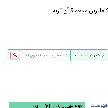
کاملترین معجم قرآن کریم
gle
tion
فهرست
596.«اسم» إِخْوَانِ [11] ← اخو