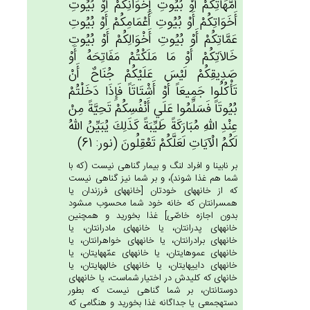
أُمَّهَاتِكُم‌ْ أَوْ بُيُوت‌ِ إِخْوَانِكُم‌ْ أَوْ بُيُوت‌ِ
أَخَوَاتِكُم‌ْ أَوْ بُيُوت‌ِ أَعْمَامِكُم‌ْ أَوْ بُيُوت‌ِ
عَمَّاتِكُم‌ْ أَوْ بُيُوت‌ِ أَخْوَالِكُم‌ْ أَوْ بُيُوت‌ِ
خَالاَتِكُم‌ْ أَوْ مَا مَلَكْتُمْ‌ مَفَاتِحَه‌ُ أَوْ
صَدِيقِكُم‌ْ لَيْس‌َ عَلَيْكُم‌ْ جُنَاح‌ٌ أَنْ‌
تَأْكُلُوا جَمِيعَاً أَوْ أَشْتَاتَاً فَإِذَا دَخَلْتُمْ‌
بُيُوتَاً فَسَلِّمُوا عَلَي‌ أَنْفُسِكُم‌ْ تَحِيَّة‌ً مِن‌ْ
عِنْدِ الله‌ِ مُبَارَكَة‌ً طَيِّبَة‌ً كَذَلِك‌َ يُبَيِّن‌ُ الله‌ُ
لَكُم‌ُ الْآيَات‌ِ لَعَلَّكُم‌ْ تَعْقِلُون‌َ (نور: 61)
بر نابينا و افراد لنگ و بيمار گناهى نيست (كه با
شما هم غذا شوند)، و بر شما نيز گناهى نيست
كه از خانه‏هاى خودتان [خانه‏هاى فرزندان يا
همسرانتان كه خانه خود شما محسوب مى‏شود
بدون اجازه خاصّى‏] غذا بخوريد و همچنين
خانه‏هاى پدرانتان، يا خانه‏هاى مادرانتان، يا
خانه‏هاى برادرانتان، يا خانه‏هاى خواهرانتان، يا
خانه‏هاى عموهايتان، يا خانه‏هاى عمّه‏هايتان، يا
خانه‏هاى داييهايتان، يا خانه‏هاى خاله‏هايتان، يا
خانه‏اى كه كليدش در اختيار شماست، يا خانه‏هاى
دوستانتان، بر شما گناهى نيست كه بطور
دسته‏جمعى يا جداگانه غذا بخوريد و هنگامى كه