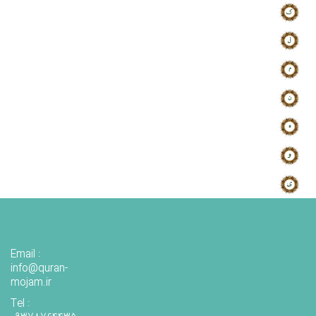
Email :
info@quran-
mojam.ir
Tel :