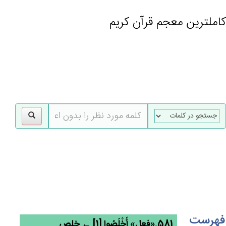
کاملترین معجم قرآن کریم
gle
tion
فهرست
581.«فعل» أَخْلَصُوا [1] ← خلص