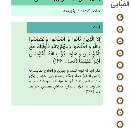
الفبایی
خالص کردند / برگزیدند
آیات
إِلاَّ الَّذِين‌َ تَابُوا وَ أَصْلَحُوا وَاعْتَصَمُوا
بِالله‌ِ وَ أَخْلَصُوا دِينَهُم‌ْ لِالله‌ِ فَأُولَئِك‌َ مَع‌َ
الْمُؤْمِنِين‌َ وَ سَوْف‌َ يُؤْت‌ِ الله‌ُ الْمُؤْمِنِين‌َ
أَجْرَاً عَظِيمَاً (نساء: 146)
مگر آنها كه توبه كنند، و جبران و اصلاح نمايند، به
(دامن لطف) خدا، چنگ زنند، و دين خود را براى
خدا خالص كنند آنها با مؤمنان خواهند بود و
خداوند به افراد باايمان، پاداش عظيمى خواهد
داد. (146)