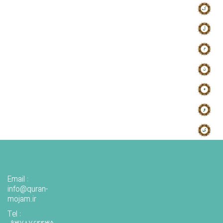
Email :
info@quran-
mojam.ir
Tel :