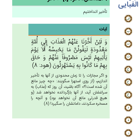
الفبایی
تأخیر انداختیم
آیات
وَ لَئِن‌ْ أَخَّرْنَا عَنْهُم‌ُ الْعَذَاب‌َ إِلَي‌ أُمَّة‌ٍ
مَعْدُودَة‌ٍ لَيَقُولُن‌َّ مَا يَحْبِسُه‌ُ أَلاَ يَوْم‌َ
يَأْتِيهِم‌ْ لَيْس‌َ مَصْرُوفَاً عَنْهُم‌ْ وَ حَاق‌َ
بِهِمْ‌ مَا كَانُوا بِه‌ِ يَسْتَهْزِئُون‌َ (هود: 8)
و اگر مجازات را تا زمان محدودى از آنها به تأخير
اندازيم، (از روى استهزا مى‏گويند: «چه چيز مانع
آن شده است؟!» آگاه باشيد، آن روز كه (عذاب) به
سراغشان آيد، از آنها بازگردانده نخواهد شد (و
هيچ قدرتى مانع آن نخواهد بود) و آنچه را
مسخره مى‏كردند، دامانشان را مى‏گيرد! (8)