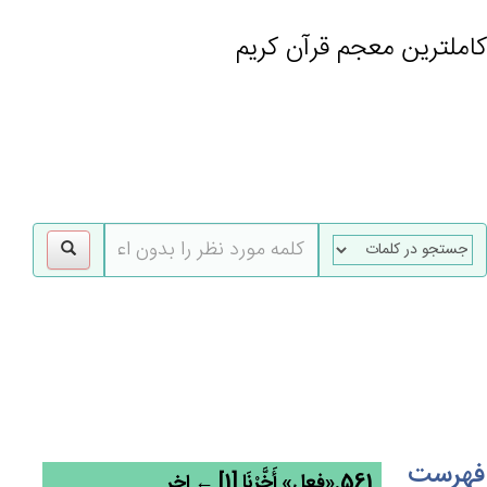
کاملترین معجم قرآن کریم
gle
tion
فهرست
561.«فعل» أَخَّرْنَا [1] ← اخر