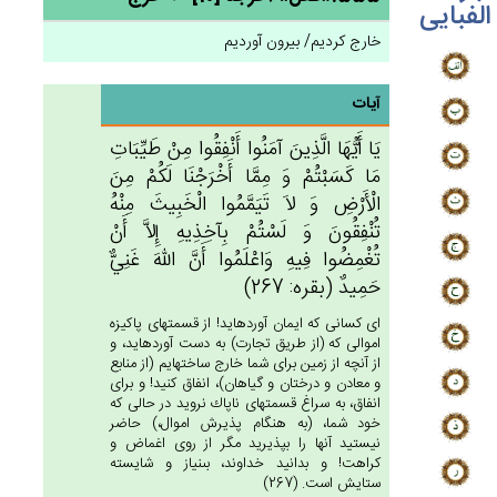
الفبایی
خارج کردیم/ بیرون آوردیم
آیات
يَا أَيُّهَا الَّذِين‌َ آمَنُوا أَنْفِقُوا مِنْ‌ طَيِّبَات‌ِ
مَا كَسَبْتُم‌ْ وَ مِمَّا أَخْرَجْنَا لَكُمْ‌ مِن‌َ
الْأَرْض‌ِ وَ لاَ تَيَمَّمُوا الْخَبِيث‌َ مِنْه‌ُ
تُنْفِقُون‌َ وَ لَسْتُمْ‌ بِآخِذِيه‌ِ إِلاَّ أَنْ‌
تُغْمِضُوا فِيه‌ِ وَاعْلَمُوا أَن‌َّ الله‌َ غَنِي‌ٌّ
حَمِيدٌ (بقره: 267)
اى كسانى كه ايمان آورده‏ايد! از قسمتهاى پاكيزه
اموالى كه (از طريق تجارت) به دست آورده‏ايد، و
از آنچه از زمين براى شما خارج ساخته‏ايم (از منابع
و معادن و درختان و گياهان)، انفاق كنيد! و براى
انفاق، به سراغ قسمتهاى ناپاك نرويد در حالى كه
خود شما، (به هنگام پذيرش اموال،) حاضر
نيستيد آنها را بپذيريد مگر از روى اغماض و
كراهت! و بدانيد خداوند، بى‏نياز و شايسته
ستايش است. (267)