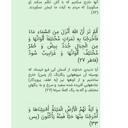
آنها خارج مى‏كنيم كه با آنان تكلّم مى‏كند (و
مى‏گويد) كه مردم به آيات ما ايمان نمى‏آوردند.
(82)
أَلَم‌ْ تَرَ أَن‌َّ الله‌َ أَنْزَل‌َ مِن‌َ السَّمَاءِ مَاءً
فَأَخْرَجْنَا بِه‌ِ ثَمَرَات‌ٍ مُخْتَلِفَاً أَلْوَانُهَا وَ
مِن‌َ الْجِبَال‌ِ جُدَدٌ بِيض‌ٌ وَ حُمْرٌ
مُخْتَلِف‌ٌ أَلْوَانُهَا وَ غَرَابِيب‌ُ سُودٌ
(فاطر: 27)
آيا نديدى خداوند از آسمان آبى فرو فرستاد كه
بوسيله آن ميوه‏هايى رنگارنگ (از زمين) خارج
ساختيم و از كوه‏ها نيز (به لطف پروردگار)
جاده‏هايى آفريده شده سفيد و سرخ و به رنگهاى
مختلف و گاه به رنگ كاملًا سياه! (27)
وَ آيَة‌ٌ لَهُم‌ُ الْأَرْض‌ُ الْمَيْتَة‌ُ أَحْيَيْنَاهَا وَ
أَخْرَجْنَا مِنْهَا حَبَّاً فَمِنْه‌ُ يَأْكُلُون‌َ (يس:
33)