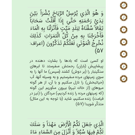
وَ هُوَ الَّذِي‌ يُرْسِل‌ُ الرِّيَاح‌َ بُشْرَاً بَيْن‌َ
يَدَي‌ْ رَحْمَتِه‌ِ حَتَّي‌ إِذَا أَقَلَّت‌ْ سَحَابَاً
ثِقَالاً سُقْنَاه‌ُ لِبَلَدٍ مَيِّت‌ٍ فَأَنْزَلْنَا بِه‌ِ الْمَاءَ
فَأَخْرَجْنَا بِه‌ِ مِنْ‌ كُل‌ِّ الَّثمَرَات‌ِ كَذَلِك‌َ
نُخْرِج‌ُ الْمَوْتَي‌ لَعَلَّكُم‌ْ تَذَكَّرُون‌َ (اعراف:
57)
او كسى است كه بادها را بشارت دهنده در
پيشاپيش (باران) رحمتش مى‏فرستد تا ابرهاى
سنگين‏بار را (بر دوش) كشند (سپس) ما آنها را به
سوى زمينهاى مرده مى‏فرستيم و به وسيله آنها، آب
(حياتبخش) را نازل مى‏كنيم و با آن، از هر گونه
ميوه‏اى (از خاك تيره) بيرون مى‏آوريم اين گونه
(كه زمينهاى مرده را زنده كرديم،) مردگان را (نيز در
قيامت) زنده مى‏كنيم، شايد (با توجه به اين مثال)
متذكّر شويد! (57)
الَّذِي‌ جَعَل‌َ لَكُم‌ُ الْأَرْض‌َ مَهْدَاً وَ سَلَك‌َ
لَكُم‌ْ فِيهَا سُبُلاً وَ أَنْزَل‌َ مِن‌َ السَّمَاءِ مَاءً