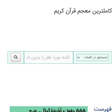
کاملترین معجم قرآن کریم
gle
tion
فهرست
555.«فعل» أَخْرَجْنَا [10] ← خرج