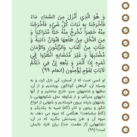
وَ هُوَ الَّذِي‌ أَنْزَل‌َ مِن‌َ السَّمَاءِ مَاءً
فَأَخْرَجْنَا بِه‌ِ نَبَات‌َ كُل‌ِّ شَي‌ْءٍ فَأَخْرَجْنَا
مِنْه‌ُ خَضِرَاً نُخْرِج‌ُ مِنْه‌ُ حَبَّاً مُتَرَاكِبَاً وَ
مِن‌َ النَّخْل‌ِ مِنْ‌ طَلْعِهَا قِنْوَان‌ٌ دَانِيَة‌ٌ وَ
جَنَّات‌ٍ مِنْ‌ أَعْنَاب‌ٍ وَالزَّيْتُون‌َ وَالرُّمَان‌َ
مُشْتَبِهَاً وَ غَيْرَ مُتَشَابِه‌ٍ انْظُرُوا إِلَي‌
ثَمَرِه‌ِ إِذَا أَثْمَرَ وَ يَنْعِه‌ِ إِن‌َّ فِي‌ ذَلِكُم‌ْ
لَآيَات‌ٍ لِقَوْم‌ٍ يُؤْمِنُون‌َ (انعام: 99)
او كسى است كه از آسمان، آبى نازل كرد، و به
وسيله آن، گياهان گوناگون رويانديم و از آن،
ساقه‏ها و شاخه‏هاى سبز، خارج ساختيم و از آنها
دانه‏هاى متراكم، و از شكوفه نخل، شكوفه‏هايى با
رشته‏هاى باريك بيرون فرستاديم و باغهايى از انواع
انگور و زيتون و انار، (گاه) شبيه به يكديگر، و
(گاه) بى‏شباهت! هنگامى كه ميوه مى دهد، به
ميوه آن و طرز رسيدنش بنگريد كه در آن،
نشانه‏هايى (از عظمت خدا) براى افراد باايمان
است! (99)