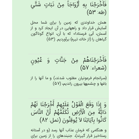
فَأَخْرَجْنَا بِه‌ِ أَزْوَاجَاً مِنْ‌ نَبَات‌ٍ شَتَّي‌
(طه: 53)
همان خداوندى كه زمين را براى شما محل
آسايش قرار داد و راه‏هايى در آن ايجاد كرد و از
آسمان، آبى فرستاد!» كه با آن، انواع گوناگون
گياهان را (از خاك تيره) برآورديم. (53)
فَأَخْرَجْنَاهُمْ‌ مِنْ‌ جَنَّات‌ٍ وَ عُيُون‌ٍ
(شعراء: 57)
(سرانجام فرعونيان مغلوب شدند،) و ما آنها را از
باغها و چشمه‏ها بيرون رانديم، (57)
وَ إِذَا وَقَع‌َ الْقَوْل‌ُ عَلَيْهِم‌ْ أَخْرَجْنَا لَهُم‌ْ
دَابَّة‌ً مِن‌َ الْأَرْض‌ِ تُكَلِّمُهُم‌ْ أَن‌َّ النَّاس‌َ
كَانُوا بِآيَاتِنَا لاَ يُوقِنُون‌َ (نمل: 82)
و هنگامى كه فرمان عذاب آنها رسد (و در آستانه
رستاخيز قرار گيرند)، جنبنده‏اى را از زمين براى