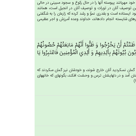
د مهربانند پيوسته آنها را در حال ركوع و سجود مى‏بينى در حالى
اين توصيف آنان در تورات و توصيف آنان در انجيل است، همانند
 ايستاده است و بقدرى نموّ و رشد كرده كه زارعان را به شگفتى
 كارهاى شايسته انجام داده‏اند، خداوند وعده آمرزش و اجر عظيمى
َنَنْتُم‌ْ أَنْ‌ يَخْرُجُوا وَ ظَنُّوا أَنَّهُمْ‌ مَانِعَتُهُم‌ْ حُصُونُهُمْ‌
ن‌َ بُيُوتَهُمْ‌ بِأَيْدِيهِم‌ْ وَ أَيْدِي‌ الْمُؤْمِنِين‌َ فَاعْتَبِرُوا يَا
 گمان نمى‏كرديد آنان خارج شوند، و خودشان نيز گمان مى‏كردند كه
اغشان آمد و در دلهايشان ترس و وحشت افكند، بگونه‏اى كه خانه‏هاى