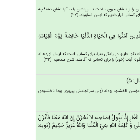
شان را از تنشان بيرون ساخت تا عورتشان را به آنها نشان دهد! چه
 كسانى قرار داديم كه ايمان نمى‏آورند! (27)
ِلَّذِين‌َ آمَنُوا فِي‌ الْحَيَاة‌ِ الدُّنْيَا خَالِصَة‌ً يَوْم‌َ الْقِيَامَة‌ِ
» بگو: «اينها در زندگى دنيا، براى كسانى است كه ايمان آورده‏اند
ه آيات (خود) را براى كسانى كه آگاهند، شرح مى‏دهيم! (32)
ال: 5)
از مؤمنان ناخشنود بودند (ولى سرانجامش پيروزى بود! ناخشنودى
ْغَارِ إِذْ يَقُول‌ُ لِصَاحِبِه‌ِ لاَ تَحْزَن‌ْ إِن‌َّ الله‌َ مَعَنَا فَأَنْزَل‌َ
ُفْلَي‌ وَ كَلِمَة‌ُ الله‌ِ هِي‌َ الْعُلْيَا وَالله‌ُ عَزِيزٌ حَكِيم‌ٌ (توبه: