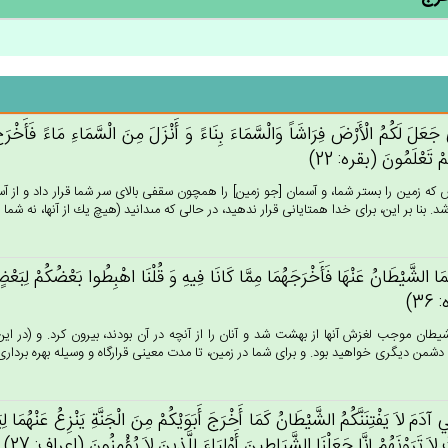
 جَعَل‌َ لَكُم‌ُ الْأَرْض‌َ فِرَاشَاً وَالْسَّمَاءَ بِنَاءً وَ أَنْزَل‌َ مِن‌َ الْسَّمَاءِ مَاءً فَأَخْرَج‌َ ب
م‌ْ تَعْلَمُون‌َ (بقره: 22)
كه زمين را بستر شما، و آسمان [جو زمين‏] را همچون سقفى بالاى سر شما قرار داد و از آسم
د. بنا بر اين، براى خدا همتايانى قرار ندهيد، در حالى كه مى‏دانيد (هيچ يك از آنها، نه شما را آ
َهُمَا الشَّيْطَان‌ُ عَنْهَا فَأَخْرَجَهُمَا مِمَّا كَانَا فِيه‌ِ وَ قُلْنَا اهْبِطُوا بَعْضُكُم‌ْ لِبَعْ
36)
ان موجب لغزش آنها از بهشت شد و آنان را از آنچه در آن بودند، بيرون كرد. و (در اين 
شمن ديگرى خواهيد بود. و براى شما در زمين، تا مدت معينى قرارگاه و وسيله بهره بردارى خو
ي‌ آدَم‌َ لاَ يَفْتِنَنَّكُم‌ُ الشَّيْطَان‌ُ كَمَا أَخْرَج‌َ أَبَوَيْكُمْ‌ مِن‌َ الْجَنَّة‌ِ يَنْزِع‌ُ عَنْهُمَا ل
لاَ تَرَوْنَهُم‌ْ إِنَّا جَعَلْنَا الشَّيَاطِين‌َ أَوْلِيَاءَ لِلَّذِين‌َ لاَ يُؤْمِنُون‌َ (اعراف: 27)