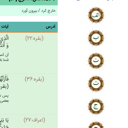
خارج کرد / بیرون آورد
آدرس
آیات
(بقره:22)
الَّذِي‌
وَ أَنتُ
آن كس 
شما باش
(بقره:36)
فَأَزَلّ
(بقره: 
پس شيط
بعضى د
(اعراف:27)
يَا بَنِ
حَيْث‌ُ 