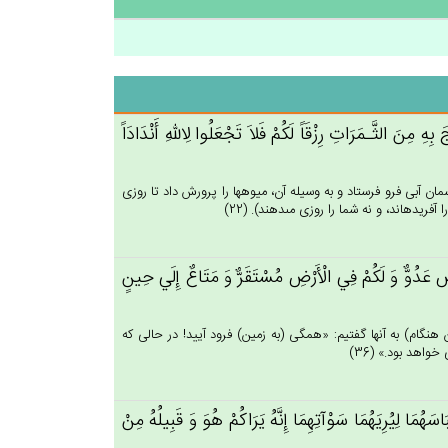
ِه‌ِ مِن‌َ الثَّـمَرَات‌ِ رِزْقَاً لَكُم‌ْ فَلاَ تَجْعَلُوا لِالله‌ِ أَنْدَادَاً
ان آبى فرو فرستاد و به وسيله آن، ميوه‏ها را پرورش داد تا روزى
فريده‏اند، و نه شما را روزى مى‏دهند). (22)
ض‌ٍ عَدُوٌّ وَ لَكُم‌ْ فِي‌ الْأَرْض‌ِ مُسْتَقَرٌّ وَ مَتَاع‌ٌ إِلَي‌ حِين‌ٍ
هنگام) به آنها گفتيم: «همگى (به زمين) فرود آييد! در حالى كه
اهد بود.» (36)
ِبَاسَهُمَا لِيُرِيَهُمَا سَوْآتِهِمَا إِنَّه‌ُ يَرَاكُم‌ْ هُوَ وَ قَبِيلُه‌ُ مِن‌ْ