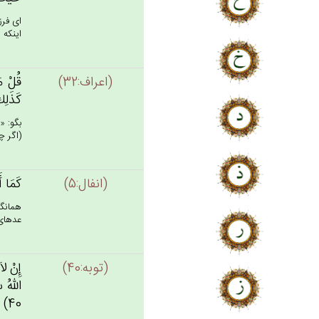
اى فرز
اينكه ا
(اعراف:32)
قُل‌ْ مَ
كَذَلِك‌
بگو: «
(اگر چ
(انفال:5)
كَمَا أَ
همان‏گ
عده‏اى
(توبه:40)
إِنْ لاَ
الله‌ُ س
40)