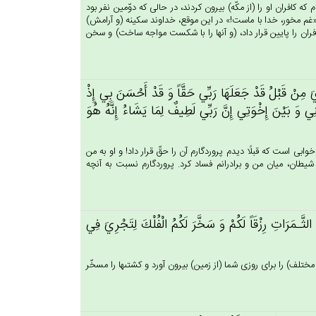
كه كافران او را (از مكّه) بيرون كردند، در حالى كه دوّمين نفر بود
 «غم مخور، خدا با ماست!» در اين موقع، خداوند سكينه (و آرامش)
فران را پايين قرار داد، (و آنها را با شكست مواجه ساخت) و سخن
ي‌َ مِنْ‌ قَبْل‌ُ قَدْ جَعَلَهَا رَبِّي‌ حَقَّاً وَ قَدْ أَحْسَن‌َ بِي‌ إِذْ
‌ وَ بَيْن‌َ إِخْوَتِي‌ إِن‌َّ رَبِّي‌ لَطِيف‌ٌ لِمَا يَشَاءُ إِنَّه‌ُ هُوَ
بى است كه قبلًا ديدم پروردگارم آن را حقّ قرار داد! و او به من
كه شيطان، ميان من و برادرانم فساد كرد. پروردگارم نسبت به آنچه
لثَّـمَرَات‌ِ رِزْقَاً لَكُم‌ْ وَ سَخَّرَ لَكُم‌ُ الْفُلْك‌َ لِتَجْرِي‌َ فِي‌
ختلف) را براى روزى شما (از زمين) بيرون آورد و كشتى‏ها را مسخّر