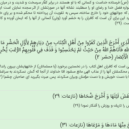
(ص) فرستاده خداست و كسانى كه با او هستند در برابر كفّار سرسخت و شديد، و در ميان خو
اره فضل خدا و رضاى او را مى‏طلبند نشانه آنها در صورتشان از اثر سجده نمايان است 
 كه جوانه‏هاى خود را خارج ساخته، سپس به تقويت آن پرداخته تا محكم شده و بر پاى خود
ارد اين براى آن است كه كافران را به خشم آورد (ولى) كسانى از آنها را كه ايمان آورده و
ت. (29)
َذِي‌ أَخْرَج‌َ الَّذِين‌َ كَفَرُوا مِن‌ْ أَهْل‌ِ الْكِتَاب‌ِ مِنْ‌ دِيَارِهِم‌ْ لِأَوَّل‌ِ الْحَشْرِ مَا ظ
له‌ِ فَأَتَاهُم‌ُ الله‌ُ مِن‌ْ حَيْث‌ُ لَم‌ْ يَحْتَسِبُوا وَ قَذَف‌َ فِي‌ قُلُوبِهِم‌ُ الرُّعْب‌َ يُخْرِبُو
 الْأَبْصَارِ (حشر: 2)
 است كه كافران اهل كتاب را در نخستين برخورد (با مسلمانان) از خانه‏هايشان بيرون راند!
 محكمشان آنها را از عذاب الهى مانع مى‏شود امّا خداوند از آنجا كه گمان نمى‏كردند به سر
 با دست خويش و با دست مؤمنان ويران مى‏كردند پس عبرت بگيريد اى صاحبان چشم! (2)
طَش‌َ لَيْلَهَا وَ أَخْرَج‌َ ضُحَاهَا (نازعات: 29)
را تاريك و روزش را آشكار نمود! (29)
‌َ مِنْهَا مَاءَهَا وَ مَرْعَاهَا (نازعات: 31)