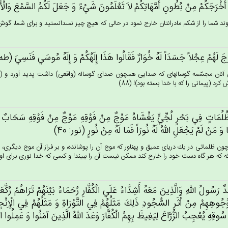
 أَخْرَجَكُمْ‌ مِنْ‌ بُطُون‌ِ أُمَّهَاتِكُم‌ْ لاَ تَعْلَمُون‌َ شَيْءً وَ جَعَل‌َ لَكُم‌ُ السَّمْع‌َ وَالْأَب
ند شما را از شكم مادرانتان خارج نمود در حالى كه هيچ چيز نمى‏دانستيد و براى شما، گوش و 
ج‌َ لَهُم‌ْ عِجْلاً جَسَدَاً لَه‌ُ خُوَارٌ فَقَالُوا هَذَا إِلَهُكُم‌ْ وَ إِلَه‌ُ مُوسَي‌ فَنَسِي‌َ (طه: 8
 آنان مجسّمه گوساله‏اى كه صدايى همچون صداى گوساله (واقعى) داشت پديد آورد و (
كرد (پيمانى را كه با خدا بسته بود)! (88)
ظُلُمَات‌ٍ فِي‌ بَحْرٍ لُجِّي‌ٍّ يَغْشَاه‌ُ مَوْج‌ٌ مِنْ‌ فَوْقِه‌ِ مَوْج‌ٌ مِنْ‌ فَوْقِه‌ِ سَحَاب‌ٌ 
وَ مَنْ‌ لَم‌ْ يَجْعَل‌ِ الله‌ُ لَه‌ُ نُورَاً فَمَا لَه‌ُ مِنْ‌ نُورٍ (نور: 40)
ون ظلماتى در يك درياى عميق و پهناور كه موج آن را پوشانده، و بر فراز آن موج ديگرى، 
ه كه هر گاه دست خود را خارج كند ممكن نيست آن را ببيند! و كسى كه خدا نورى براى او قرار
ٌ رَسُول‌ُ الله‌ِ وَالَّذِين‌َ مَعَه‌ُ أَشِدَّاءُ عَلَي‌ الْكُفَّارِ رُحَمَاءُ بَيْنَهُم‌ْ تَرَاهُم‌ْ رُك
جُوهِهِمْ‌ مِن‌ْ أَثَرِ السُّجُودِ ذَلِك‌َ مَثَلُهُم‌ْ فِي‌ التَّوْرَاة‌ِ وَ مَثَلُهُم‌ْ فِي‌ الْإِنْج
ُوقِه‌ِ يُعْجِب‌ُ الزُّرَّاع‌َ لِيَغِيظ‌َ بِهِم‌ُ الْكُفَّارَ وَعَدَ الله‌ُ الَّذِين‌َ آمَنُوا وَ عَمِلُوا ا