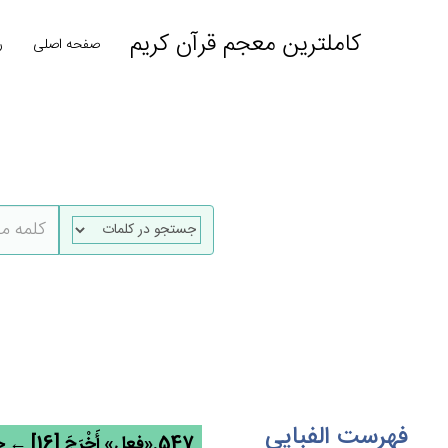
کاملترین معجم قرآن کریم
صفحه اصلی
ر
فهرست الفبایی
547.«فعل» أَخْرَج‌َ [16] ← خرج