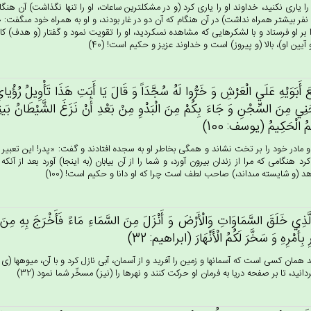
 را يارى نكنيد، خداوند او را يارى كرد (و در مشكلترين ساعات، او را تنها نگذاشت) آن هنگام 
نفر بيشتر همراه نداشت) در آن هنگام كه آن دو در غار بودند، و او به همراه خود مى‏گفت:
 بر او فرستاد و با لشكرهايى كه مشاهده نمى‏كرديد، او را تقويت نمود و گفتار (و هدف) كا
 آيين او)، بالا (و پيروز) است و خداوند عزيز و حكيم است! (40)
‌َ أَبَوَيْه‌ِ عَلَي‌ الْعَرْش‌ِ وَ خَرُّوا لَه‌ُ سُجَّدَاً وَ قَال‌َ يَا أَبَت‌ِ هَذَا تَأْوِيل‌ُ رُؤْيا
َنِي‌ مِن‌َ السِّجْن‌ِ وَ جَاءَ بِكُمْ‌ مِن‌َ الْبَدْوِ مِنْ‌ بَعْدِ أَنْ‌ نَزَغ‌َ الشَّيْطَان‌ُ بَينِي
يم‌ُ الْحَكِيم‌ُ (يوسف: 100)
و مادر خود را بر تخت نشاند و همگى بخاطر او به سجده افتادند و گفت: «پدر! اين تعبير خوا
رد هنگامى كه مرا از زندان بيرون آورد، و شما را از آن بيابان (به اينجا) آورد بعد از آن
هد (و شايسته مى‏داند،) صاحب لطف است چرا كه او دانا و حكيم است! (100)
لَّذِي‌ خَلَق‌َ السَّمَاوَات‌ِ وَالْأَرْض‌َ وَ أَنْزَل‌َ مِن‌َ السَّمَاءِ مَاءً فَأَخْرَج‌َ بِه‌ِ مِن‌َ ا
ِ بِأَمْرِه‌ِ وَ سَخَّرَ لَكُم‌ُ الْأَنْهَارَ (ابراهيم: 32)
 همان كسى است كه آسمانها و زمين را آفريد و از آسمان، آبى نازل كرد و با آن، ميوه‏ها (ى م
انيد، تا بر صفحه دريا به فرمان او حركت كنند و نهرها را (نيز) مسخّر شما نمود (32)