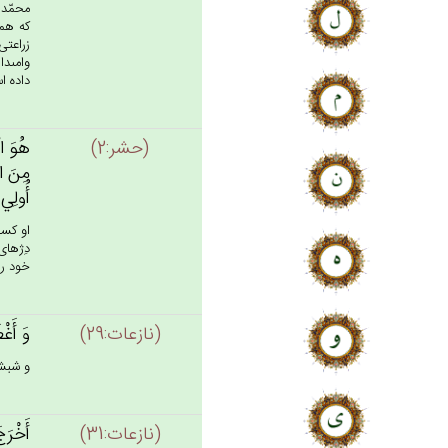
محمّد 
كه همو
زراعتى
وامى‏د
داده اس
(حشر:2)
هُوَ الّ
مِن‌َ ال
أُولِي‌
او كسى
دِژهاى
خود را
(نازعات:29)
وَ أَغْ
و شبش 
(نازعات:31)
أَخْرَج