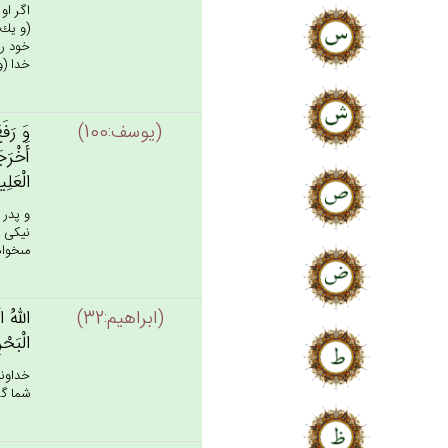
اگر او
(و يك 
خود را
خدا (و
(يوسف:100)
وَ رَفَع
أَخْرَج
الْعَلِ
و پدر 
نيكى ك
مى‏خوا
(ابراهيم:32)
الله‌ُ ا
الْبَحْر
خداوند
شما گرد