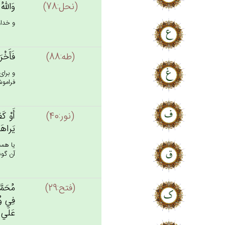
(نحل:78)
وَالله‌ُ
و خداو
(طه:88)
فَأَخْرَ
و براى
فراموش 
(نور:40)
أَوْ كَ
يَراهَا 
يا همچ
آن گون
(فتح:29)
مُحَمَّد
فِي‌ وُ
عَلَي‌ س