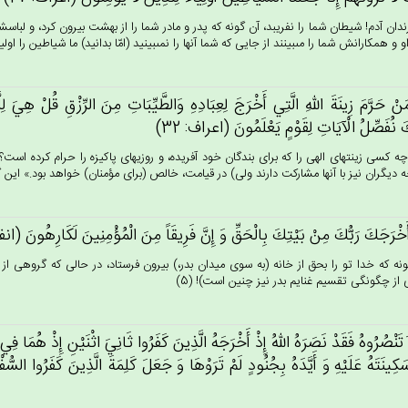
ندان آدم! شيطان شما را نفريبد، آن گونه كه پدر و مادر شما را از بهشت بيرون كرد، و لباس
و و همكارانش شما را مى‏بينند از جايى كه شما آنها را نمى‏بينيد (امّا بدانيد) ما شياطين را اولياى
ن‌ْ حَرَّم‌َ زِينَة‌َ الله‌ِ الَّتِي‌ أَخْرَج‌َ لِعِبَادِه‌ِ وَالطَّيِّبَات‌ِ مِن‌َ الرِّزْق‌ِ قُل‌ْ هِي‌َ ل
َ نُفَصِّل‌ُ الْآيَات‌ِ لِقَوْم‌ٍ يَعْلَمُون‌َ (اعراف: 32)
چه كسى زينتهاى الهى را كه براى بندگان خود آفريده، و روزيهاى پاكيزه را حرام كرده است؟!
ه ديگران نيز با آنها مشاركت دارند ولى) در قيامت، خالص (براى مؤمنان) خواهد بود.» اين گون
خْرَجَك‌َ رَبُّك‌َ مِنْ‌ بَيْتِك‌َ بِالْحَق‌ِّ وَ إِن‌َّ فَرِيقَاً مِن‌َ الْمُؤْمِنِين‌َ لَكَارِهُون‌َ (انف
ونه كه خدا تو را بحق از خانه (به سوى ميدان بدر،) بيرون فرستاد، در حالى كه گروهى 
 از چگونگى تقسيم غنايم بدر نيز چنين است)! (5)
 تَنْصُرُوه‌ُ فَقَدْ نَصَرَه‌ُ الله‌ُ إِذْ أَخْرَجَه‌ُ الَّذِين‌َ كَفَرُوا ثَانِي‌َ اثْنَيْن‌ِ إِذْ هُمَا فِي‌ ال
َكِينَتَه‌ُ عَلَيْه‌ِ وَ أَيَّدَه‌ُ بِجُنُودٍ لَم‌ْ تَرَوْهَا وَ جَعَل‌َ كَلِمَة‌َ الَّذِين‌َ كَفَرُوا السّ