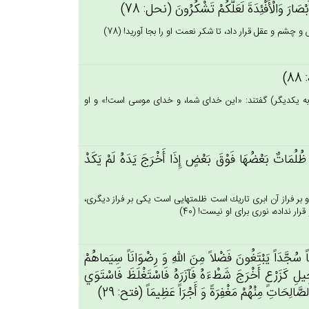
ْصَارَ وَالْأَفْئِدَة‌َ لَعَلَّكُم‌ْ تَشْكُرُون‌َ (نحل: 78)
چشم و عقل قرار داد، تا شكر نعمت او را بجا آوريد! (78)
8)
به يكديگر) گفتند: «اين خداى شما، و خداى موسى است!» و او
ظُلُمَات‌ٌ بَعْضُهَا فَوْق‌َ بَعْض‌ٍ إِذَا أَخْرَج‌َ يَدَه‌ُ لَم‌ْ يَكَدْ
و بر فراز آن ابرى تاريك است ظلمتهايى است يكى بر فراز ديگرى،
 نداده، نورى براى او نيست! (40)
َّعَاً سُجَّدَاً يَبْتَغُون‌َ فَضْلاً مِن‌َ الله‌ِ وَ رِضْوَانَاً سِيَماهُم‌ْ
ِيل‌ِ كَزَرْع‌ٍ أَخْرَج‌َ شَطْءَه‌ُ فَآزَرَه‌ُ فَاسْتَغْلَظ‌َ فَاسْتَوَي‌
لصَّالِحَات‌ِ مِنْهُمْ‌ مَغْفِرَة‌ً وَ أَجْرَاً عَظِيمَاً (فتح: 29)