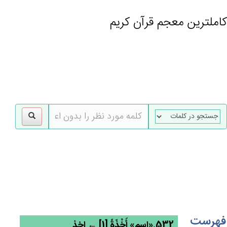
کاملترین معجم قرآن کریم
gle
tion
فهرست
532.«اسم» أَخْذَة‌ً [1] ← اخذ