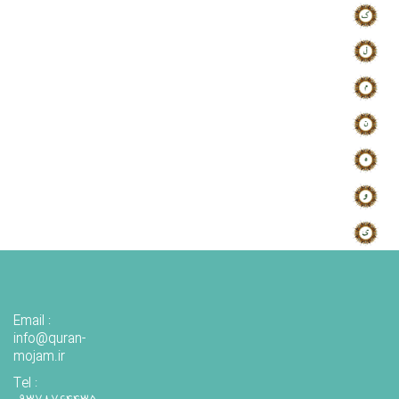
Email :
info@quran-
mojam.ir
Tel :