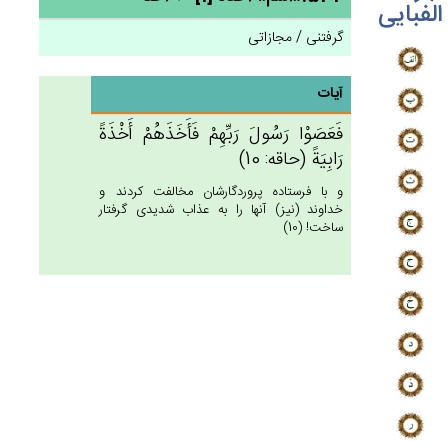
الفبایی
گرفتنی / مجازاتی
آیات
فَعَصَوْا رَسُول‌َ رَبِّهِم‌ْ فَأَخَذَهُم‌ْ أَخْذَة‌ً
رَابِيَة‌ً (حاقه: 10)
و با فرستاده پروردگارشان مخالفت كردند و
خداوند (نيز) آنها را به عذاب شديدى گرفتار
ساخت! (10)