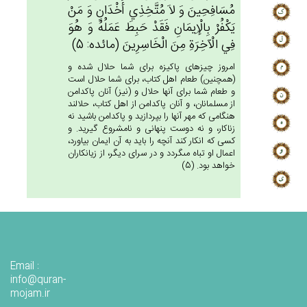
مُسَافِحِين‌َ وَ لاَ مُتَّخِذِي‌ أَخْدَان‌ٍ وَ مَنْ‌
يَكْفُرْ بِالْإِيمَانِ فَقَدْ حَبِط‌َ عَمَلُه‌ُ وَ هُوَ
فِي‌ الْآخِرَة‌ِ مِن‌َ الْخَاسِرِين‌َ (مائده: 5)
امروز چيزهاى پاكيزه براى شما حلال شده و
(همچنين) طعام اهل كتاب، براى شما حلال است
و طعام شما براى آنها حلال و (نيز) آنان پاكدامن
از مسلمانان، و آنان پاكدامن از اهل كتاب، حلالند
هنگامى كه مهر آنها را بپردازيد و پاكدامن باشيد نه
زناكار، و نه دوست پنهانى و نامشروع گيريد. و
كسى كه انكار كند آنچه را بايد به آن ايمان بياورد،
اعمال او تباه مى‏گردد و در سراى ديگر، از زيانكاران
خواهد بود. (5)
Email :
info@quran-
mojam.ir