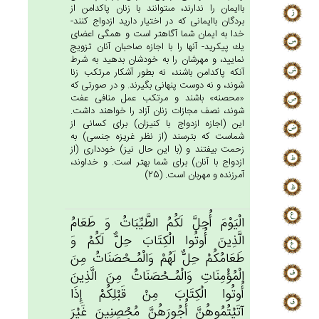
باايمان را ندارند، مى‏توانند با زنان پاكدامن از
بردگان باايمانى كه در اختيار داريد ازدواج كنند-
خدا به ايمان شما آگاه‏تر است و همگى اعضاى
يك پيكريد- آنها را با اجازه صاحبان آنان تزويج
نماييد، و مهرشان را به خودشان بدهيد به شرط
آنكه پاكدامن باشند، نه بطور آشكار مرتكب زنا
شوند، و نه دوست پنهانى بگيرند. و در صورتى كه
«محصنه» باشند و مرتكب عمل منافى عفت
شوند، نصف مجازات زنان آزاد را خواهند داشت.
اين (اجازه ازدواج با كنيزان) براى كسانى از
شماست كه بترسند (از نظر غريزه جنسى) به
زحمت بيفتند و (با اين حال نيز) خوددارى (از
ازدواج با آنان) براى شما بهتر است. و خداوند،
آمرزنده و مهربان است. (25)
الْيَوْم‌َ أُحِل‌َّ لَكُم‌ُ الطَّيِّبَات‌ُ وَ طَعَام‌ُ
الَّذِين‌َ أُوتُوا الْكِتَاب‌َ حِل‌ٌّ لَكُم‌ْ وَ
طَعَامُكُم‌ْ حِل‌ٌّ لَهُم‌ْ وَالْمُـحْصَنَات‌ُ مِن‌َ
الْمُؤْمِنَات‌ِ وَالْمُـحْصَنَات‌ُ مِن‌َ الَّذِين‌َ
أُوتُوا الْكِتَاب‌َ مِنْ‌ قَبْلِكُم‌ْ إِذَا
آتَيْتُمُوهُن‌َّ أُجُورَهُن‌َّ مُحْصِنِين‌َ غَيْرَ