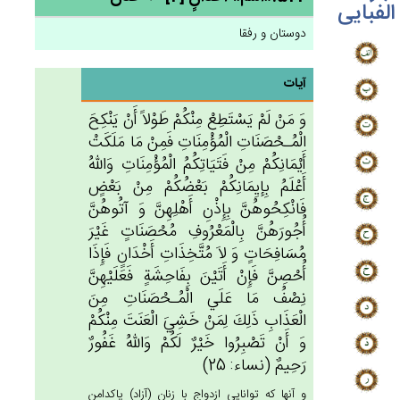
الفبایی
دوستان و رفقا
آیات
وَ مَنْ‌ لَمْ‌ يَسْتَطِع‌ْ مِنْكُم‌ْ طَوْلاً أَنْ‌ يَنْكِح‌َ
الْمُـحْصَنَات‌ِ الْمُؤْمِنَات‌ِ فَمِن‌ْ مَا مَلَكَت‌ْ
أَيْمَانِكُمْ‌ مِنْ‌ فَتَيَاتِكُم‌ُ الْمُؤْمِنَات‌ِ وَالله‌ُ
أَعْلَم‌ُ بِإيِمَانِكُم‌ْ بَعْضُكُمْ‌ مِنْ‌ بَعْض‌ٍ
فَانْكِحُوهُن‌َّ بِإِذْن‌ِ أَهْلِهِن‌َّ وَ آتُوهُن‌َّ
أُجُورَهُن‌َّ بِالْمَعْرُوف‌ِ مُحْصَنَات‌ٍ غَيْرَ
مُسَافِحَات‌ٍ وَ لاَ مُتَّخِذَات‌ِ أَخْدَان‌ٍ فَإِذَا
أُحْصِن‌َّ فَإِن‌ْ أَتَيْن‌َ بِفَاحِشَة‌ٍ فَعَلَيْهِن‌َّ
نِصْف‌ُ مَا عَلَي‌ الْمُـحْصَنَات‌ِ مِن‌َ
الْعَذَاب‌ِ ذَلِك‌َ لِمَن‌ْ خَشِي‌َ الْعَنَت‌َ مِنْكُم‌ْ
وَ أَنْ‌ تَصْبِرُوا خَيْرٌ لَكُم‌ْ وَالله‌ُ غَفُورٌ
رَحِيم‌ٌ (نساء: 25)
و آنها كه توانايى ازدواج با زنان (آزاد) پاكدامن