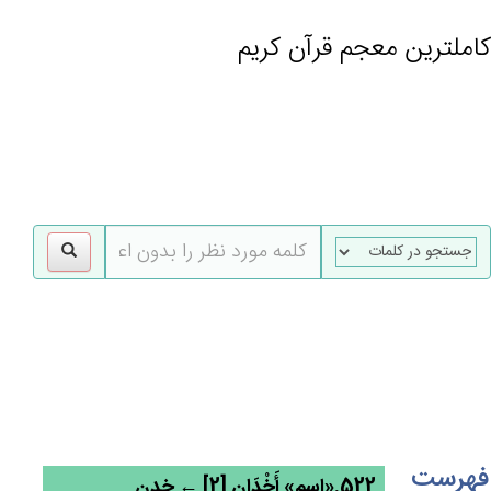
کاملترین معجم قرآن کریم
gle
tion
فهرست
522.«اسم» أَخْدَان‌ٍ [2] ← خدن